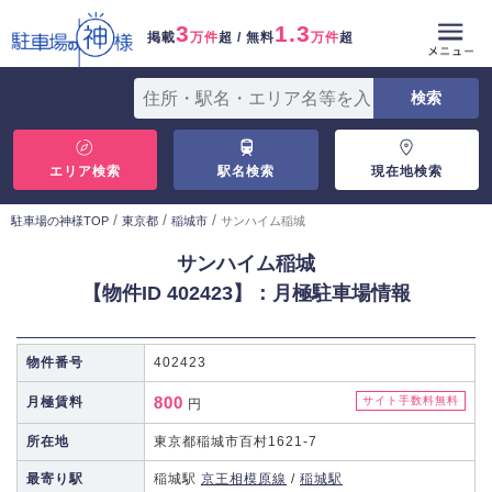
3
1.3
掲載
万件
超 / 無料
万件
超
エリア検索
駅名検索
現在地検索
/
/
/
駐車場の神様TOP
東京都
稲城市
サンハイム稲城
サンハイム稲城
【物件ID 402423】：月極駐車場情報
物件番号
402423
800
月極賃料
サイト手数料無料
円
所在地
東京都稲城市百村1621-7
最寄り駅
稲城駅
京王相模原線
/
稲城駅