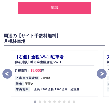
弊社は、お客様に対して偽りや不正な方法を取ることなく、適正に個人情
報を取得いたします。
2.個人情報の利用
弊社は個人情報を以下の目的にのみ利用いたします。
以下に定めない目的で個人情報を利用する場合、あらかじめご本人の同意
を得た上で行ないます。
周辺の【サイト手数料無料】
お問い合わせに対する回答、資料等の送付
月極駐車場
採用に関する回答、情報の提供
３.個人情報の安全管理
弊社は取り扱う個人情報の外部への漏洩を防止し、その利用目的に応じて
【右側】金程3-5-11駐車場
適切かつ安全に管理します。
神奈川県川崎市麻生区金程3-5-11
4.個人情報の第三者提供
18,000
月極賃料
：
円
法的義務など正当な理由に基づく要請があった場合を除き、お客様の個人
情報をご本人の同意なく第三者に提供いたしません。
入出庫可能時間
24時間
5.個人情報の開示・訂正・削除
設備
平置き
お客様ご本人から自己の個人情報開示の請求があった場合、すみやかに開
車両制限
全長 470/
全幅 190/
全高 /
総重量
示いたします（ご本人であることが確認できない場合は開示いたしませ
ん）。
また、個人情報の内容に誤りがあり、ご本人から訂正・追加・削除の請求
がある場合は適切に対応いたします。