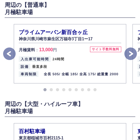
周辺の【普通車】
6.個人情報管理の社内教育
月極駐車場
弊社社員全員が、個人情報の取り扱いについての重要性を理解し、より適
切に管理するよう社内教育を実施してまいります。
株式会社ミコト
プライムアーバン新百合ヶ丘
2013年12月1日
代表取締役社長 野口 幸男
神奈川県川崎市麻生区万福寺3丁目1ー17
13,000
月極賃料
：
円
サイト手数料無料
入出庫可能時間
24時間
設備
垂直多段
車両制限
全長 505/
全幅 185/
全高 175/
総重量 2000
周辺の【大型・ハイルーフ車】
月極駐車場
百村駐車場
東京都稲城市百村2115-1