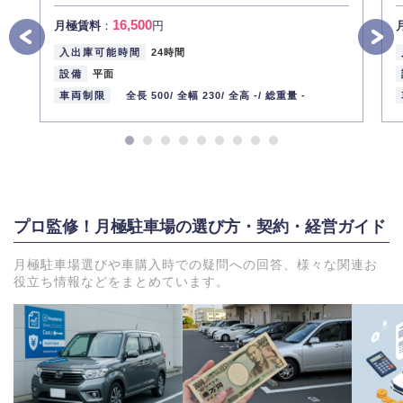
16,500
月極賃料
：
円
入出庫可能時間
24時間
設備
平面
車両制限
全長 500/
全幅 230/
全高 -/
総重量 -
プロ監修！月極駐車場の選び方・契約・経営ガイド
月極駐車場選びや車購入時での疑問への回答、様々な関連お
役立ち情報などをまとめています。