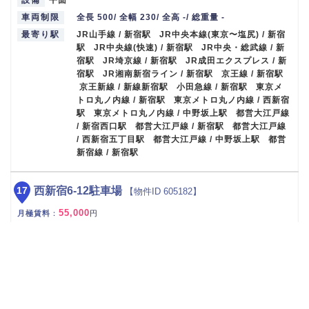
設備
平面
車両制限
全長 500/ 全幅 230/ 全高 -/ 総重量 -
最寄り駅
JR山手線 / 新宿駅 JR中央本線(東京〜塩尻) / 新宿
駅 JR中央線(快速) / 新宿駅 JR中央・総武線 / 新
宿駅 JR埼京線 / 新宿駅 JR成田エクスプレス / 新
宿駅 JR湘南新宿ライン / 新宿駅 京王線 / 新宿駅
京王新線 / 新線新宿駅 小田急線 / 新宿駅 東京メ
トロ丸ノ内線 / 新宿駅 東京メトロ丸ノ内線 / 西新宿
駅 東京メトロ丸ノ内線 / 中野坂上駅 都営大江戸線
/ 新宿西口駅 都営大江戸線 / 新宿駅 都営大江戸線
/ 西新宿五丁目駅 都営大江戸線 / 中野坂上駅 都営
新宿線 / 新宿駅
17
西新宿6-12駐車場
【物件ID 605182】
55,000
月極賃料
：
円
所在地
東京都新宿区西新宿６丁目１２−３９
入出庫可能時間
24時間
設備
機械式
車両制限
全長 530/ 全幅 190/ 全高 155/ 総重量 2300
最寄り駅
JR山手線 / 新宿駅 JR中央本線(東京〜塩尻) / 新宿