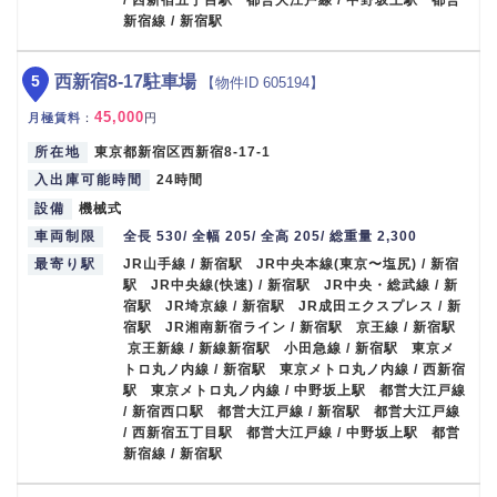
新宿線 / 新宿駅
5
西新宿8-17駐車場
【物件ID 605194】
45,000
月極賃料
：
円
所在地
東京都新宿区西新宿8-17-1
入出庫可能時間
24時間
設備
機械式
車両制限
全長 530/ 全幅 205/ 全高 205/ 総重量 2,300
最寄り駅
JR山手線 / 新宿駅 JR中央本線(東京〜塩尻) / 新宿
駅 JR中央線(快速) / 新宿駅 JR中央・総武線 / 新
宿駅 JR埼京線 / 新宿駅 JR成田エクスプレス / 新
宿駅 JR湘南新宿ライン / 新宿駅 京王線 / 新宿駅
京王新線 / 新線新宿駅 小田急線 / 新宿駅 東京メ
トロ丸ノ内線 / 新宿駅 東京メトロ丸ノ内線 / 西新宿
駅 東京メトロ丸ノ内線 / 中野坂上駅 都営大江戸線
/ 新宿西口駅 都営大江戸線 / 新宿駅 都営大江戸線
/ 西新宿五丁目駅 都営大江戸線 / 中野坂上駅 都営
新宿線 / 新宿駅