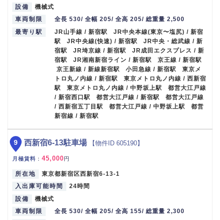
設備
機械式
車両制限
全長 530/ 全幅 205/ 全高 205/ 総重量 2,500
最寄り駅
JR山手線 / 新宿駅 JR中央本線(東京〜塩尻) / 新宿
駅 JR中央線(快速) / 新宿駅 JR中央・総武線 / 新
宿駅 JR埼京線 / 新宿駅 JR成田エクスプレス / 新
宿駅 JR湘南新宿ライン / 新宿駅 京王線 / 新宿駅
京王新線 / 新線新宿駅 小田急線 / 新宿駅 東京メ
トロ丸ノ内線 / 新宿駅 東京メトロ丸ノ内線 / 西新宿
駅 東京メトロ丸ノ内線 / 中野坂上駅 都営大江戸線
/ 新宿西口駅 都営大江戸線 / 新宿駅 都営大江戸線
/ 西新宿五丁目駅 都営大江戸線 / 中野坂上駅 都営
新宿線 / 新宿駅
9
西新宿6-13駐車場
【物件ID 605190】
45,000
月極賃料
：
円
所在地
東京都新宿区西新宿6-13-1
入出庫可能時間
24時間
設備
機械式
車両制限
全長 530/ 全幅 205/ 全高 155/ 総重量 2,300