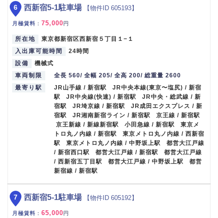
6
西新宿5-1駐車場
【物件ID 605193】
75,000
月極賃料
：
円
所在地
東京都新宿区西新宿５丁目１−１
入出庫可能時間
24時間
設備
機械式
車両制限
全長 560/ 全幅 205/ 全高 200/ 総重量 2600
最寄り駅
JR山手線 / 新宿駅 JR中央本線(東京〜塩尻) / 新宿
駅 JR中央線(快速) / 新宿駅 JR中央・総武線 / 新
宿駅 JR埼京線 / 新宿駅 JR成田エクスプレス / 新
宿駅 JR湘南新宿ライン / 新宿駅 京王線 / 新宿駅
京王新線 / 新線新宿駅 小田急線 / 新宿駅 東京メ
トロ丸ノ内線 / 新宿駅 東京メトロ丸ノ内線 / 西新宿
駅 東京メトロ丸ノ内線 / 中野坂上駅 都営大江戸線
/ 新宿西口駅 都営大江戸線 / 新宿駅 都営大江戸線
/ 西新宿五丁目駅 都営大江戸線 / 中野坂上駅 都営
新宿線 / 新宿駅
7
西新宿5-1駐車場
【物件ID 605192】
65,000
月極賃料
：
円