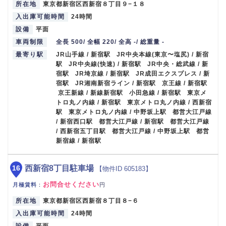
所在地
東京都新宿区西新宿８丁目９−１８
入出庫可能時間
24時間
設備
平面
車両制限
全長 500/ 全幅 220/ 全高 -/ 総重量 -
最寄り駅
JR山手線 / 新宿駅 JR中央本線(東京〜塩尻) / 新宿
駅 JR中央線(快速) / 新宿駅 JR中央・総武線 / 新
宿駅 JR埼京線 / 新宿駅 JR成田エクスプレス / 新
宿駅 JR湘南新宿ライン / 新宿駅 京王線 / 新宿駅
京王新線 / 新線新宿駅 小田急線 / 新宿駅 東京メ
トロ丸ノ内線 / 新宿駅 東京メトロ丸ノ内線 / 西新宿
駅 東京メトロ丸ノ内線 / 中野坂上駅 都営大江戸線
/ 新宿西口駅 都営大江戸線 / 新宿駅 都営大江戸線
/ 西新宿五丁目駅 都営大江戸線 / 中野坂上駅 都営
新宿線 / 新宿駅
16
西新宿8丁目駐車場
【物件ID 605183】
お問合せください
月極賃料
：
円
所在地
東京都新宿区西新宿８丁目８−６
入出庫可能時間
24時間