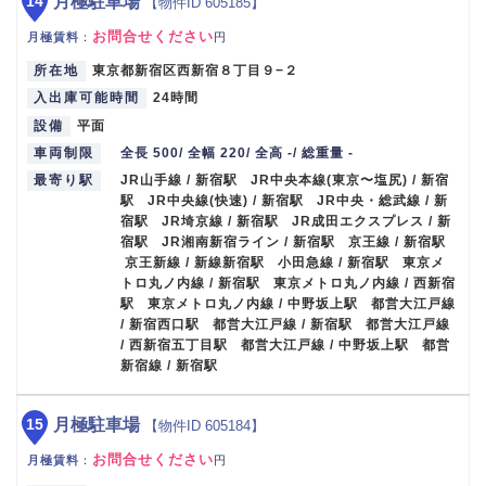
14
月極駐車場
【物件ID 605185】
お問合せください
月極賃料
：
円
所在地
東京都新宿区西新宿８丁目９−２
入出庫可能時間
24時間
設備
平面
車両制限
全長 500/ 全幅 220/ 全高 -/ 総重量 -
最寄り駅
JR山手線 / 新宿駅 JR中央本線(東京〜塩尻) / 新宿
駅 JR中央線(快速) / 新宿駅 JR中央・総武線 / 新
宿駅 JR埼京線 / 新宿駅 JR成田エクスプレス / 新
宿駅 JR湘南新宿ライン / 新宿駅 京王線 / 新宿駅
京王新線 / 新線新宿駅 小田急線 / 新宿駅 東京メ
トロ丸ノ内線 / 新宿駅 東京メトロ丸ノ内線 / 西新宿
駅 東京メトロ丸ノ内線 / 中野坂上駅 都営大江戸線
/ 新宿西口駅 都営大江戸線 / 新宿駅 都営大江戸線
/ 西新宿五丁目駅 都営大江戸線 / 中野坂上駅 都営
新宿線 / 新宿駅
15
月極駐車場
【物件ID 605184】
お問合せください
月極賃料
：
円