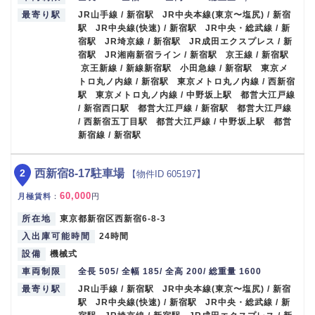
最寄り駅
JR山手線 / 新宿駅 JR中央本線(東京〜塩尻) / 新宿
駅 JR中央線(快速) / 新宿駅 JR中央・総武線 / 新
宿駅 JR埼京線 / 新宿駅 JR成田エクスプレス / 新
宿駅 JR湘南新宿ライン / 新宿駅 京王線 / 新宿駅
京王新線 / 新線新宿駅 小田急線 / 新宿駅 東京メ
トロ丸ノ内線 / 新宿駅 東京メトロ丸ノ内線 / 西新宿
駅 東京メトロ丸ノ内線 / 中野坂上駅 都営大江戸線
/ 新宿西口駅 都営大江戸線 / 新宿駅 都営大江戸線
/ 西新宿五丁目駅 都営大江戸線 / 中野坂上駅 都営
新宿線 / 新宿駅
2
西新宿8-17駐車場
【物件ID 605197】
60,000
月極賃料
：
円
所在地
東京都新宿区西新宿6-8-3
入出庫可能時間
24時間
設備
機械式
車両制限
全長 505/ 全幅 185/ 全高 200/ 総重量 1600
最寄り駅
JR山手線 / 新宿駅 JR中央本線(東京〜塩尻) / 新宿
駅 JR中央線(快速) / 新宿駅 JR中央・総武線 / 新