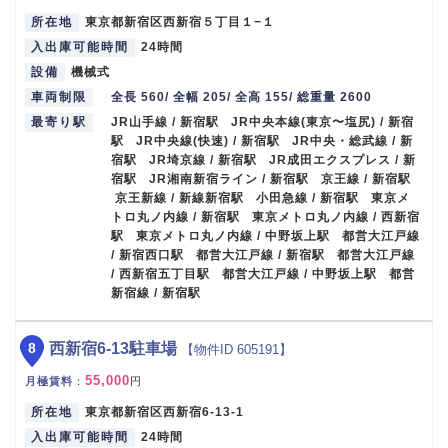
所在地
東京都新宿区西新宿５丁目１−１
入出庫可能時間
24時間
設備
機械式
車両制限
全長 560/ 全幅 205/ 全高 155/ 総重量 2600
最寄り駅
JR山手線 / 新宿駅 JR中央本線(東京〜塩尻) / 新宿
駅 JR中央線(快速) / 新宿駅 JR中央・総武線 / 新
宿駅 JR埼京線 / 新宿駅 JR成田エクスプレス / 新
宿駅 JR湘南新宿ライン / 新宿駅 京王線 / 新宿駅
京王新線 / 新線新宿駅 小田急線 / 新宿駅 東京メ
トロ丸ノ内線 / 新宿駅 東京メトロ丸ノ内線 / 西新宿
駅 東京メトロ丸ノ内線 / 中野坂上駅 都営大江戸線
/ 新宿西口駅 都営大江戸線 / 新宿駅 都営大江戸線
/ 西新宿五丁目駅 都営大江戸線 / 中野坂上駅 都営
新宿線 / 新宿駅
8
西新宿6-13駐車場
【物件ID 605191】
55,000
月極賃料
：
円
所在地
東京都新宿区西新宿6-13-1
入出庫可能時間
24時間