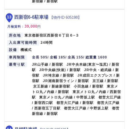
新宿線 / 新宿駅
13
西新宿6-6駐車場
【物件ID 605198】
39,000
月極賃料
：
円
所在地
東京都新宿区西新宿６丁目６−３
入出庫可能時間
24時間
設備
機械式
車両制限
全長 505/ 全幅 185/ 全高 155/ 総重量 1600
最寄り駅
JR山手線 / 新宿駅 JR中央本線(東京〜塩尻) / 新宿
駅 JR中央線(快速) / 新宿駅 JR中央・総武線 / 新
宿駅 JR埼京線 / 新宿駅 JR成田エクスプレス / 新
宿駅 JR湘南新宿ライン / 新宿駅 京王線 / 新宿駅
京王新線 / 新線新宿駅 小田急線 / 新宿駅 東京メ
トロ丸ノ内線 / 新宿駅 東京メトロ丸ノ内線 / 西新宿
駅 東京メトロ丸ノ内線 / 中野坂上駅 都営大江戸線
/ 新宿西口駅 都営大江戸線 / 新宿駅 都営大江戸線
/ 西新宿五丁目駅 都営大江戸線 / 中野坂上駅 都営
新宿線 / 新宿駅