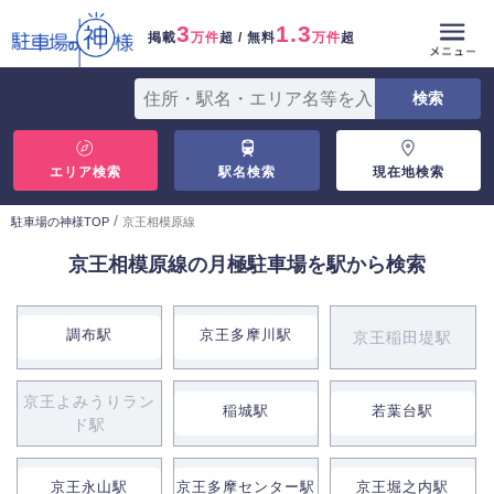
3
1.3
掲載
万件
超 / 無料
万件
超
エリア検索
駅名検索
現在地検索
/
駐車場の神様TOP
京王相模原線
京王相模原線の月極駐車場を駅から検索
調布駅
京王多摩川駅
京王稲田堤駅
京王よみうりラン
稲城駅
若葉台駅
ド駅
京王永山駅
京王多摩センター駅
京王堀之内駅