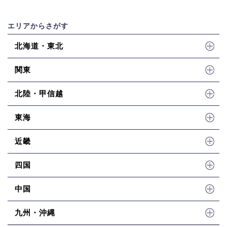
3. 機械式の凍結リスク
: 機械式駐車場は、冬場にパレットや機械自体が
エリアからさがす
凍結・積雪で動作しなくなるリスクがあり、利用が制限される場合があ
ります。
北海道・東北
壁3：車社会・雪国ゆえの「ハイルーフ・サイズ」の壁
石川県はファミリー層が多く、また冬の雪道走行を考慮して車高の高い
関東
四輪駆動車（SUVやミニバン）の保有率が非常に高いのが特徴です。当
北陸・甲信越
然、これらの人気車種は
全高155cm
を超えます。
しかし、金沢市中心部のマンションなどに設置される機械式駐車場は、
東海
「全高155cm以下」の制限が設けられていることが多く、「愛車が入る
駐車場が駅近にない」という問題は、車社会・石川だからこそ深刻な障
近畿
害となっています。
四国
3.結論：石川県で賢く駐車場を見つける「3つのコツ」
中国
これらの「3つの壁」を乗り越え、競争の激しい石川県で最適な駐車場
を賢く見つけるための「3つのコツ」をご紹介します。
九州・沖縄
コツ1：「雪対策」と「サイズ」を最優先に確認する