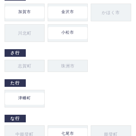
加賀市
金沢市
かほく市
小松市
川北町
さ行
志賀町
珠洲市
た行
津幡町
な行
七尾市
中能登町
能登町