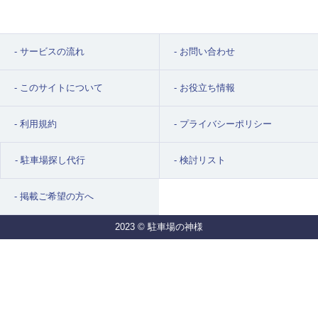
何よりもまず、「冬をどう越すか」を最優先に考えます。
雪対策の確認
: 「屋根（カーポート）はあるか」「消雪パイプ（散水）
はあるか」「機械式の場合、冬場の運用ルールはどうか」を必ず確認し
サービスの流れ
お問い合わせ
てください。除雪の手間を惜しまないなら安価な平面も選択肢ですが、
利便性を求めるなら雪対策設備付きを狙いましょう。
このサイトについて
お役立ち情報
サイズの確認
: ご自身の車（特にSUV・四駆）の「全高」を把握し、
「ハイルーフ可」の条件で絞り込みましょう。
利用規約
プライバシーポリシー
コツ2：「総額（初期費用＋冬期費用）」で比較する
月額賃料の安さだけで飛びついてはいけません。雪国特有の「冬期費
駐車場探し代行
検討リスト
用」に注意が必要です。
掲載ご希望の方へ
仲介手数料
: 「駐車場の神様」のように**
【サイト手数料無料】
** のサ
イトを使えば、初期費用を数万円単位で抑えられます。
2023 © 駐車場の神様
冬期加算
: 月極料金とは別に、冬期間（例：12月～3月）のみ「消雪設
備利用料」「除雪費」として月額数千円が上乗せされる契約がありま
す。年間のトータルコストで比較することが重要です。
コツ3：「パークアンドライド」と「川を渡る」発想
希望のエリア（特に金沢駅・香林坊）で物件が見つからない場合、探し