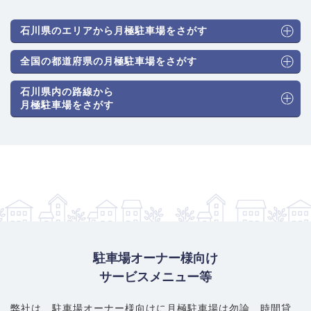
一方、金沢市郊外や、加賀地方（小松市、白山市、野々市市）、能登地
方（七尾市）では、車が生活必需品である「車社会」が根付いていま
石川県のエリアから月極駐車場をさがす
す。この記事では、全国的な「サイズ問題」に加え、石川県最大の課題
である「積雪・消雪」という、雪国特有の事情も踏まえ、最新の料金相
全国の都道府県の月極駐車場をさがす
場、駐車場探しで直面する「壁」、そして最適な駐車場を見つける「賢
い探し方」を徹底的にガイドします。
石川県内の路線から
月極駐車場をさがす
1. 一目でわかる！石川県の月極駐車場 料金相場
まずは、石川県の月極駐車場を探す上で基本となる「料金相場」を把握
しましょう。相場は「駐車場タイプ（形状）」「エリア」、そして何よ
りも「雪対策設備」によって大きく変動します。
表: 主要エリア別 平均料金相場（目安）
エリア
平均賃
特徴
料 (月
駐車場オーナー様向け
額)
サービスメニュー等
金沢市中心部
(金沢駅、香
約
供給が極端に少なく、北陸有数の
林坊、片町、武蔵)
35,000
高額エリア。
弊社は、駐車場オーナー様向けに月極駐車場は勿論、
時間貸