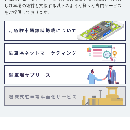
円
し駐車場の経営も支援する以下のような様々な専門サービス
金沢市（中心部周辺）
(駅
約
中心部に近い住宅地・新興ビジネ
をご提供しております。
西、県庁周辺、兼六園周辺)
20,000
ス街。駅西（50m道路周辺）は需
円
要高。
金沢市（郊外）
(野々市
約
金沢のベッドタウン。平面駐車場
市、白山市（松任）含む)
13,000
が主流だが、JR駅周辺は高い。
円
加賀エリア
(小松市、加賀
約
小松駅周辺や小松空港周辺。基本
市)
10,000
は車社会で平面が主流。
円
能登エリア
(七尾市、輪島
約
完全な車社会。安価な平面駐車場
市)
8,000
が主流。駐車場は見つけやすい。
円
2.要注意！石川県で駐車場探しを難しくする「3つの壁」
相場を把握しても、城下町・雪国・石川県での駐車場探しは一筋縄では
いきません。多くの人が直面する、特有の「3つの壁」を解説します。