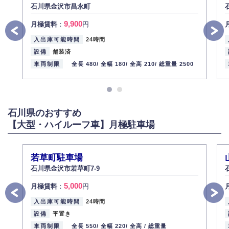
石川県金沢市昌永町
9,900
月極賃料
：
円
入出庫可能時間
24時間
設備
舗装済
車両制限
全長 480/
全幅 180/
全高 210/
総重量 2500
石川県のおすすめ
【大型・ハイルーフ車】月極駐車場
若草町駐車場
石川県金沢市若草町7-9
5,000
月極賃料
：
円
入出庫可能時間
24時間
設備
平置き
車両制限
全長 550/
全幅 220/
全高 /
総重量