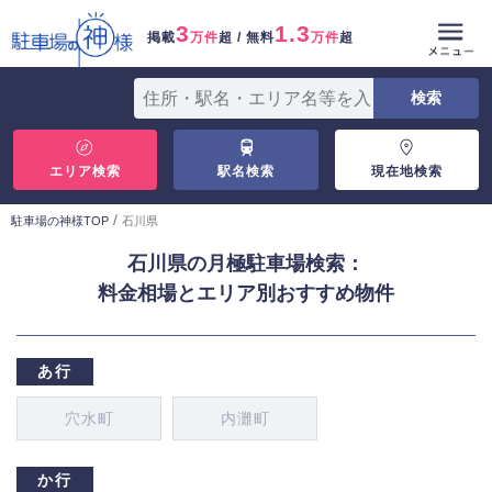
3
1.3
掲載
万件
超 / 無料
万件
超
エリア検索
駅名検索
現在地検索
/
駐車場の神様TOP
石川県
石川県の月極駐車場検索：
料金相場とエリア別おすすめ物件
あ行
穴水町
内灘町
か行