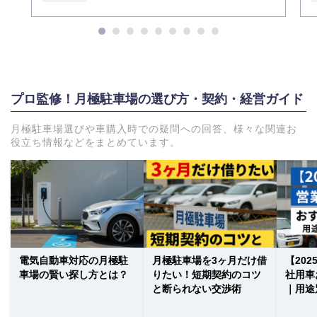
プロ監修！月極駐車場の選び方・契約・経営ガイド
月極駐車場選びや車購入時での疑問への回答、様々な関連お
役立ち情報などをまとめています。
電気自動車対応の月極駐
月極駐車場を3ヶ月だけ借
【20
車場の賢い探し方とは？
りたい！短期契約のコツ
社用車
と断られない交渉術
｜用途