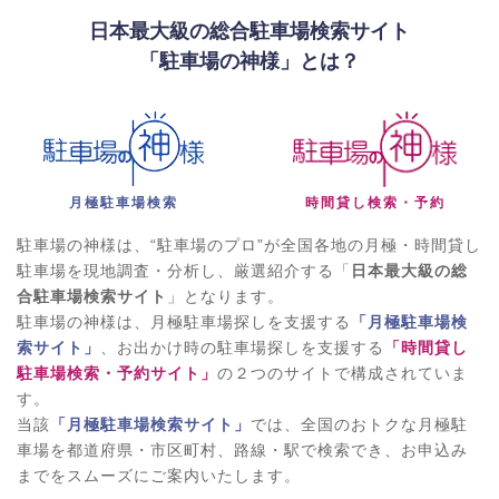
壁1：「金沢中心部」の絶対的供給不足と道幅
日本最大級の総合駐車場検索サイト
石川の駐車場探しを最も困難にしている要因がこれです。金沢市中心部
「駐車場の神様」とは？
（特に香林坊・片町や、浅野川・犀川に挟まれたエリア）は、城下町を
基盤としているため、道が狭く、一方通行だらけです。
大規模な駐車場を開発する土地が物理的に存在せず、観光客向けのコイ
ンパーキングが優先されるため、月極駐車場の「供給」が絶対的に不足
しています。結果として、月額4万円を超える高額な賃料や、そもそも
月極駐車場検索
時間貸し検索・予約
空き物件が市場に全く出てこないという深刻な事態を招いています。
駐車場の神様は、“駐車場のプロ”が全国各地の月極・時間貸し
壁2：雪国最大の課題「積雪・消雪」の壁
駐車場を現地調査・分析し、厳選紹介する「
日本最大級の総
石川県全域、特に山間部はもちろん、金沢市内でも直面する最大の壁で
合駐車場検索サイト
」となります。
す。
駐車場の神様は、月極駐車場探しを支援する
「月極駐車場検
1. 除雪の手間とコスト
: 屋外の平面駐車場（特に消雪設備なし）では、
索サイト」
、お出かけ時の駐車場探しを支援する
「時間貸し
大雪のたびに早朝からの除雪作業や、車の掘り出しが必要になります。
駐車場検索・予約サイト」
の２つのサイトで構成されていま
す。
2. 消雪パイプ・屋根の価値
: これを回避できる「屋根付き（カーポー
当該
「月極駐車場検索サイト」
では、全国のおトクな月極駐
ト）」や「消雪パイプ（地下水散水）」付きの駐車場は非常に人気が高
車場を都道府県・市区町村、路線・駅で検索でき、お申込み
く、設備なしの物件より月額数千円～1万円近く高くてもすぐに埋まり
までをスムーズにご案内いたします。
ます。