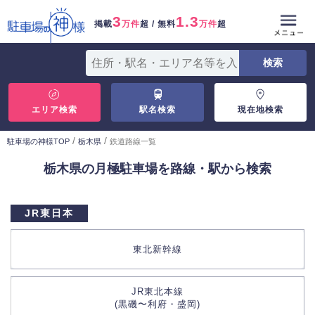
3
1.3
掲載
万件
超 / 無料
万件
超
エリア検索
駅名検索
現在地検索
/
/
駐車場の神様TOP
栃木県
鉄道路線一覧
栃木県の月極駐車場を路線・駅から検索
JR東日本
東北新幹線
JR東北本線
(黒磯〜利府・盛岡)