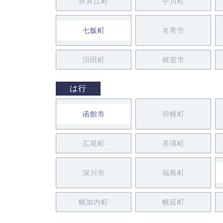
奈井江町
中川町
七飯町
名寄市
沼田町
根室市
は行
函館市
羽幌町
広尾町
美瑛町
深川市
福島町
幌加内町
幌延町