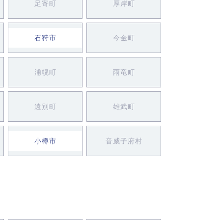
足寄町
厚岸町
石狩市
今金町
浦幌町
雨竜町
遠別町
雄武町
小樽市
音威子府村