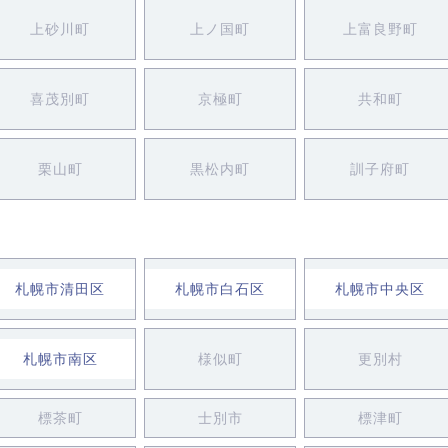
上砂川町
上ノ国町
上富良野町
喜茂別町
京極町
共和町
栗山町
黒松内町
訓子府町
札幌市清田区
札幌市白石区
札幌市中央区
札幌市南区
様似町
更別村
標茶町
士別市
標津町