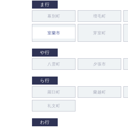
ま行
幕別町
増毛町
室蘭市
芽室町
や行
八雲町
夕張市
ら行
羅臼町
蘭越町
礼文町
わ行