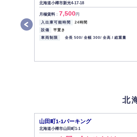
北海道小樽市新光4-17-18
7,500
月極賃料
：
円
入出庫可能時間
24時間
設備
平置き
車両制限
全長 500/
全幅 300/
全高 /
総重量
北
山田町1-1パーキング
北海道小樽市山田町1-1