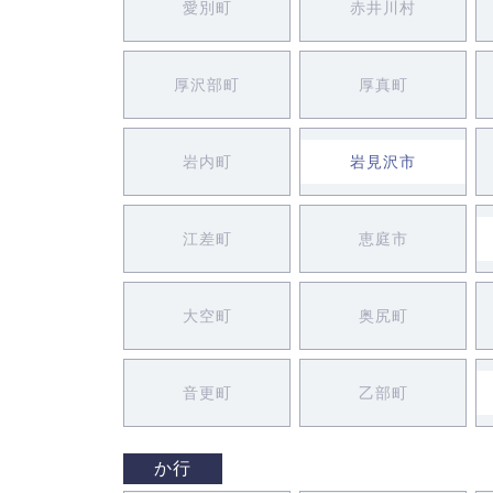
愛別町
赤井川村
厚沢部町
厚真町
岩内町
岩見沢市
江差町
恵庭市
大空町
奥尻町
音更町
乙部町
か行