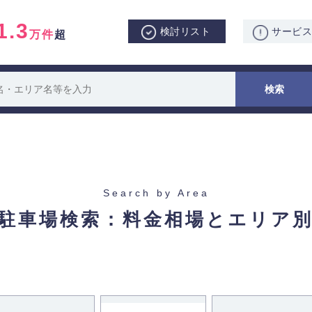
1.3
検討リスト
サービ
万件
超
Search by Area
駐車場検索：
料金相場とエリア