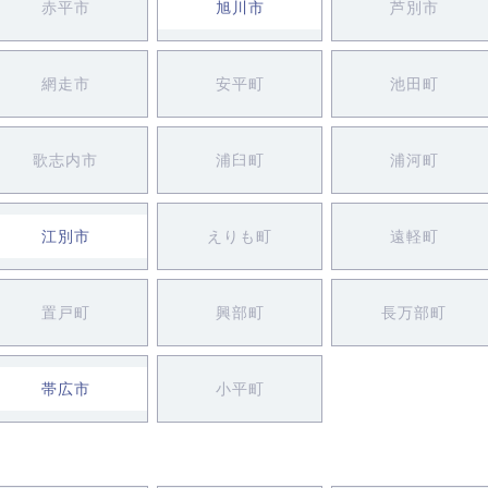
赤平市
旭川市
芦別市
網走市
安平町
池田町
歌志内市
浦臼町
浦河町
江別市
えりも町
遠軽町
置戸町
興部町
長万部町
帯広市
小平町