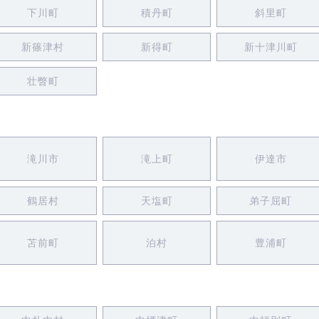
下川町
積丹町
斜里町
新篠津村
新得町
新十津川町
壮瞥町
滝川市
滝上町
伊達市
鶴居村
天塩町
弟子屈町
苫前町
泊村
豊浦町