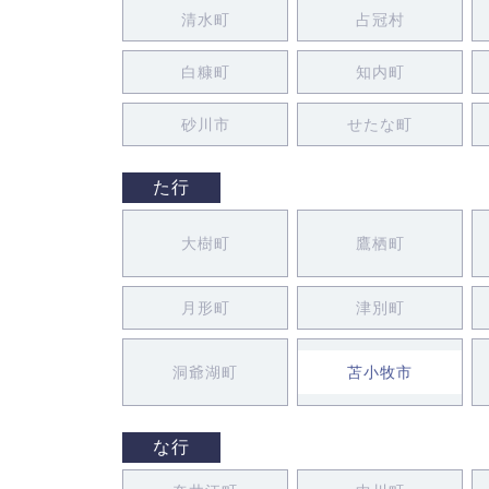
清水町
占冠村
白糠町
知内町
砂川市
せたな町
た行
大樹町
鷹栖町
月形町
津別町
洞爺湖町
苫小牧市
な行