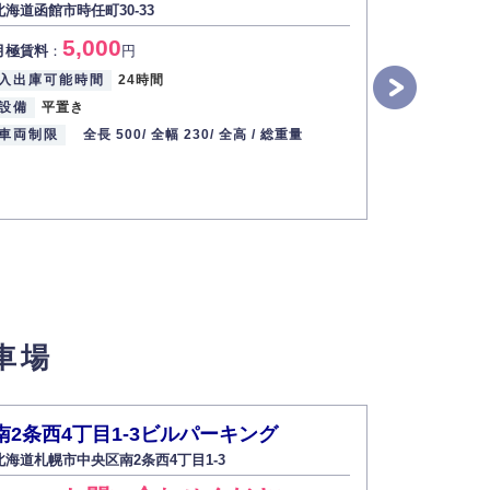
北海道函館市時任町30-33
ング
北海道札幌市
5,000
月極賃料
：
円
2
月極賃料
：
入出庫可能時間
24時間
設備
平置き
入出庫可能
車両制限
全長 500/
全幅 230/
全高 /
総重量
設備
機械
車両制限
車場
南2条西4丁目1-3ビルパーキング
北1条西8
北海道札幌市中央区南2条西4丁目1-3
北海道札幌市