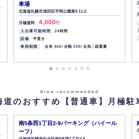
車場
北海道札幌市清田区平岡公園東8-11-2
4,000
月極賃料
：
円
入出庫可能時間
24時間
設備
平置き
車両制限
全長 460/
全幅 200/
全高 /
総重量
Area recommended
海道のおすすめ
【普通車】月極駐
南5条西1丁目2-9パーキング（ハイール
ーフ）
北海道札幌市中央区南5条西1丁目2-9