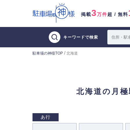
3
掲載
万件
超 / 無料
キーワードで検索
/
駐車場の神様TOP
北海道
北海道の月極
あ行