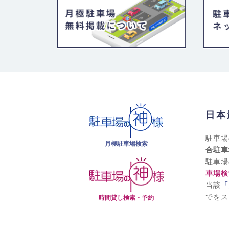
日本
駐車場
月極駐車場検索
合駐車
駐車場
車場検
当該
「
でをス
時間貸し検索・予約