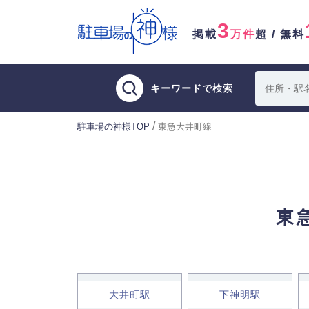
3
掲載
万件
超 / 無料
キーワードで検索
/
駐車場の神様TOP
東急大井町線
東
大井町駅
下神明駅