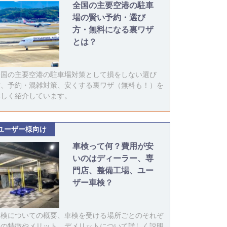
全国の主要空港の駐車
場の賢い予約・選び
方・無料になる裏ワザ
とは？
全国の主要空港の駐車場対策として損をしない選び
方、予約・混雑対策、安くする裏ワザ（無料も！）を
詳しく紹介しています。
ユーザー様向け
車検って何？費用が安
いのはディーラー、専
門店、整備工場、ユー
ザー車検？
車検についての概要、車検を受ける場所ごとのそれぞ
れの特徴やメリット、デメリットについて詳しく説明