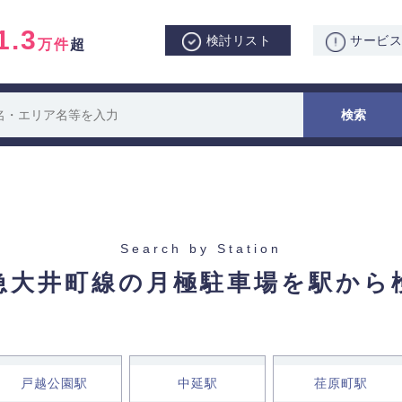
1.3
検討リスト
サービ
万件
超
Search by Station
急大井町線の月極駐車場を駅から
戸越公園駅
中延駅
荏原町駅