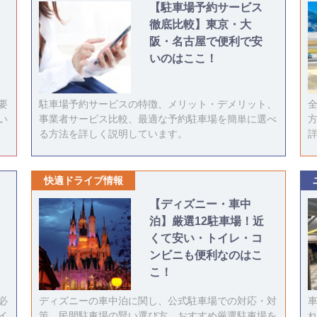
【駐車場予約サービス
徹底比較】東京・大
阪・名古屋で便利で安
いのはここ！
要
駐車場予約サービスの特徴、メリット・デメリット、
い
事業者サービス比較、最適な予約駐車場を簡単に選べ
る方法を詳しく説明しています。
快適ドライブ情報
【ディズニー・車中
泊】厳選12駐車場！近
くて安い・トイレ・コ
ンビニも便利なのはこ
こ！
必
ディズニーの車中泊に関し、公式駐車場での対応・対
イ
策、民間駐車場の賢い選び方、おすすめ厳選駐車場を