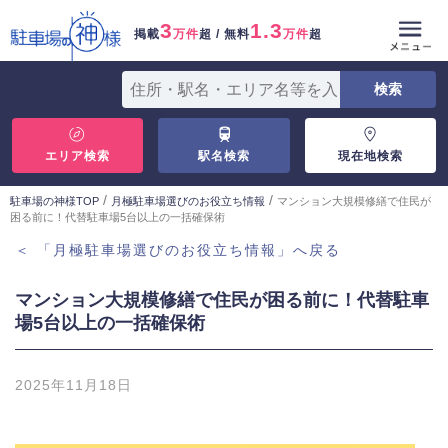
3
1.3
掲載
万件
超 / 無料
万件
超
エリア検索
駅名検索
現在地検索
/
/
駐車場の神様TOP
月極駐車場選びのお役立ち情報
マンション大規模修繕で住民が
困る前に！代替駐車場5台以上の一括確保術
＜ 「月極駐車場選びのお役立ち情報」へ戻る
マンション大規模修繕で住民が困る前に！代替駐車
場5台以上の一括確保術
2025年11月18日