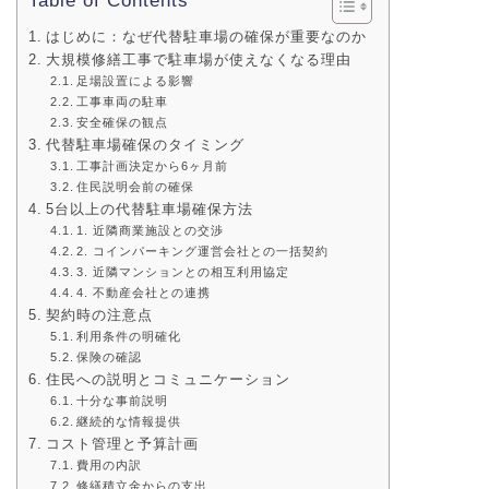
Table of Contents
はじめに：なぜ代替駐車場の確保が重要なのか
大規模修繕工事で駐車場が使えなくなる理由
足場設置による影響
工事車両の駐車
安全確保の観点
代替駐車場確保のタイミング
工事計画決定から6ヶ月前
住民説明会前の確保
5台以上の代替駐車場確保方法
1. 近隣商業施設との交渉
2. コインパーキング運営会社との一括契約
3. 近隣マンションとの相互利用協定
4. 不動産会社との連携
契約時の注意点
利用条件の明確化
保険の確認
住民への説明とコミュニケーション
十分な事前説明
継続的な情報提供
コスト管理と予算計画
費用の内訳
修繕積立金からの支出