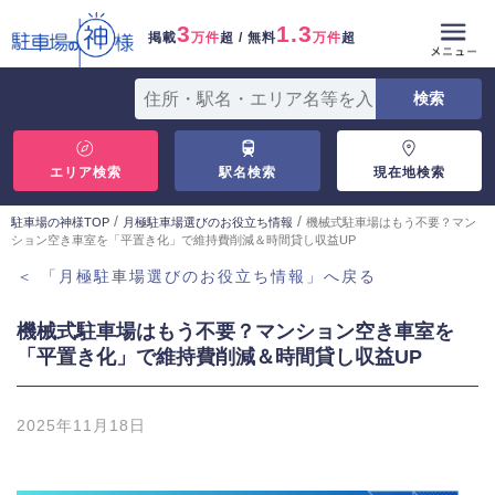
3
1.3
掲載
万件
超 / 無料
万件
超
エリア検索
駅名検索
現在地検索
/
/
駐車場の神様TOP
月極駐車場選びのお役立ち情報
機械式駐車場はもう不要？マン
ション空き車室を「平置き化」で維持費削減＆時間貸し収益UP
＜ 「月極駐車場選びのお役立ち情報」へ戻る
機械式駐車場はもう不要？マンション空き車室を
「平置き化」で維持費削減＆時間貸し収益UP
2025年11月18日