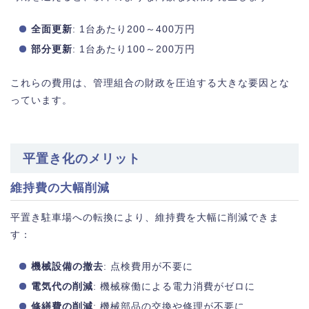
全面更新
: 1台あたり200～400万円
部分更新
: 1台あたり100～200万円
これらの費用は、管理組合の財政を圧迫する大きな要因とな
っています。
平置き化のメリット
維持費の大幅削減
平置き駐車場への転換により、維持費を大幅に削減できま
す：
機械設備の撤去
: 点検費用が不要に
電気代の削減
: 機械稼働による電力消費がゼロに
修繕費の削減
: 機械部品の交換や修理が不要に