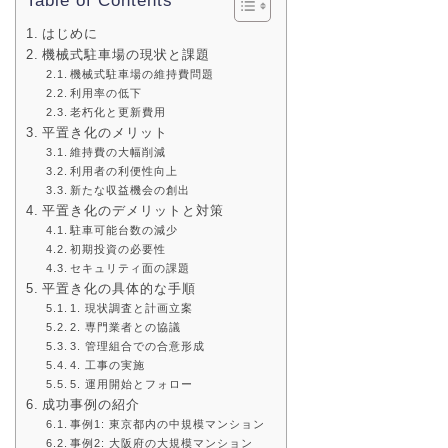
Table of Contents
はじめに
機械式駐車場の現状と課題
機械式駐車場の維持費問題
利用率の低下
老朽化と更新費用
平置き化のメリット
維持費の大幅削減
利用者の利便性向上
新たな収益機会の創出
平置き化のデメリットと対策
駐車可能台数の減少
初期投資の必要性
セキュリティ面の課題
平置き化の具体的な手順
1. 現状調査と計画立案
2. 専門業者との協議
3. 管理組合での合意形成
4. 工事の実施
5. 運用開始とフォロー
成功事例の紹介
事例1: 東京都内の中規模マンション
事例2: 大阪府の大規模マンション