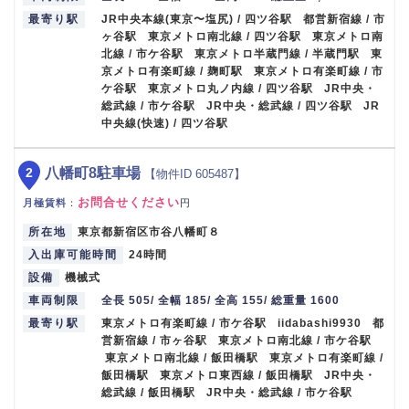
最寄り駅
JR中央本線(東京〜塩尻) / 四ツ谷駅 都営新宿線 / 市
ヶ谷駅 東京メトロ南北線 / 四ツ谷駅 東京メトロ南
北線 / 市ケ谷駅 東京メトロ半蔵門線 / 半蔵門駅 東
京メトロ有楽町線 / 麹町駅 東京メトロ有楽町線 / 市
ケ谷駅 東京メトロ丸ノ内線 / 四ツ谷駅 JR中央・
総武線 / 市ケ谷駅 JR中央・総武線 / 四ツ谷駅 JR
中央線(快速) / 四ツ谷駅
2
八幡町8駐車場
【物件ID 605487】
お問合せください
月極賃料
：
円
所在地
東京都新宿区市谷八幡町８
入出庫可能時間
24時間
設備
機械式
車両制限
全長 505/ 全幅 185/ 全高 155/ 総重量 1600
最寄り駅
東京メトロ有楽町線 / 市ケ谷駅 iidabashi9930 都
営新宿線 / 市ヶ谷駅 東京メトロ南北線 / 市ケ谷駅
東京メトロ南北線 / 飯田橋駅 東京メトロ有楽町線 /
飯田橋駅 東京メトロ東西線 / 飯田橋駅 JR中央・
総武線 / 飯田橋駅 JR中央・総武線 / 市ケ谷駅