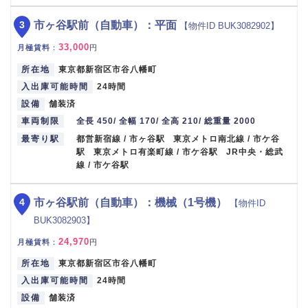
3
市ヶ谷駅前（自動車）：平面
【物件ID BUK3082902】
33,000
月極賃料
：
円
所在地
東京都新宿区市谷八幡町
入出庫可能時間
24時間
設備
舗装済
車両制限
全長 450/ 全幅 170/ 全高 210/ 総重量 2000
最寄り駅
都営新宿線 / 市ヶ谷駅 東京メトロ南北線 / 市ケ谷
駅 東京メトロ有楽町線 / 市ケ谷駅 JR中央・総武
線 / 市ケ谷駅
4
市ヶ谷駅前（自動車）：機械（1号機）
【物件ID
BUK3082903】
24,970
月極賃料
：
円
所在地
東京都新宿区市谷八幡町
入出庫可能時間
24時間
設備
舗装済