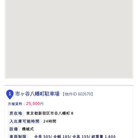
1
市ヶ谷八幡町駐車場
【物件ID 602679】
25,000
月極賃料
：
円
所在地
東京都新宿区市谷八幡町８
入出庫可能時間
24時間
設備
機械式
車両制限
全長 505/ 全幅 185/ 全高 155/ 総重量 1,600