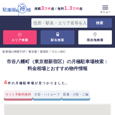
3
1.3
掲載
万件
超 / 無料
万件
超
エリア検索
駅名検索
現在地検索
/
/
/
駐車場の神様TOP
東京都
新宿区
市谷八幡町
市谷八幡町（東京都新宿区）の月極駐車場検索：
料金相場とおすすめ物件情報
4
件の月極駐車場が見つかりました。
サイト手数料無料
大型・ハイルーフ
普通・小型・二輪