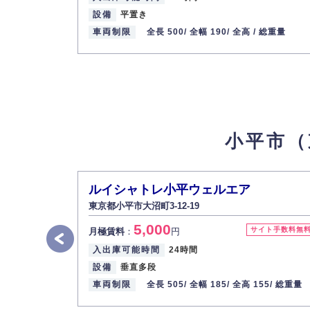
設備
平置き
最寄り駅
西武新宿線 / 花小金井駅
車両制限
全長 500/
全幅 190/
全高 /
総重量
鈴木町1-321駐車場
7
【物件ID 609183】
19,800
月極賃料
：
円
所在地
東京都小平市鈴木町1-321-2
入出庫可能時間
24時間
小平市（
設備
平面
車両制限
全長 500/ 全幅 230/ 全高 -/ 総重量 
最寄り駅
西武新宿線 / 花小金井駅
ルイシャトレ小平ウェルエア
東京都小平市大沼町3-12-19
小川町2駐車場
8
【物件ID 609184】
5,000
20,350
サイト手数料無
月極賃料
：
円
月極賃料
：
円
入出庫可能時間
24時間
所在地
東京都小平市小川町2-1364-2
設備
垂直多段
入出庫可能時間
24時間
車両制限
全長 505/
全幅 185/
全高 155/
総重量
設備
平面
車両制限
全長 500/ 全幅 230/ 全高 -/ 総重量 