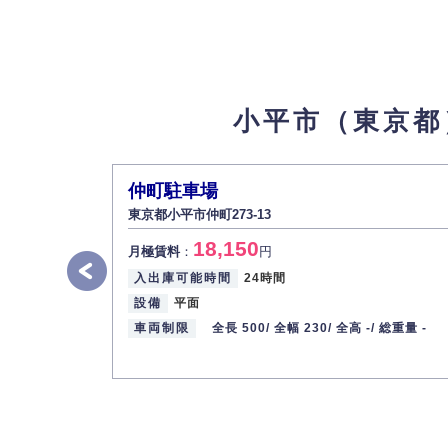
最寄り駅
JR武蔵野線 / 新小平駅 西武多摩
月極駐車場
9
【物件ID 610952】
お問い合わせください
小平市（東京都
月極賃料
：
所在地
東京都小平市小川町１丁目５０１
入出庫可能時間
24時間
仲町駐車場
設備
平面
東京都小平市仲町273-13
車両制限
全長 500/ 全幅 250/ 全高 / 総重量
18,150
最寄り駅
西武拝島線 / 東大和市駅
月極賃料
：
円
入出庫可能時間
24時間
小平大沼町 1
10
設備
平面
【物件ID 612052】
車両制限
全長 500/
全幅 230/
全高 -/
総重量 -
8,381
月極賃料
：
円
所在地
東京都小平市大沼町2-17
入出庫可能時間
24時間
設備
平面
車両制限
全長 500/ 全幅 250/ 全高 / 総重量