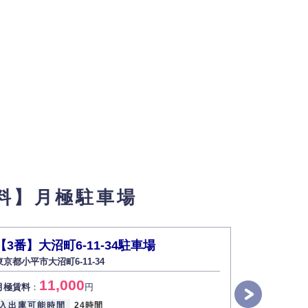
料】月極駐車場
【3番】大沼町6-11-34駐車場
ヴィラト
東京都小平市大沼町6-11-34
東京都小平市
11,000
1
月極賃料
：
円
月極賃料
：
入出庫可能時間
24時間
入出庫可能