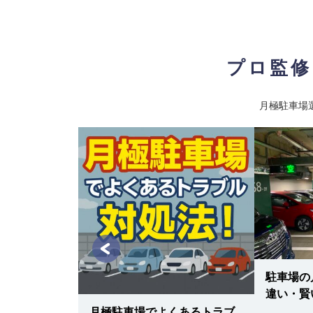
最寄り駅
西武新宿線 / 小平駅 西武拝島線 /
栄町2駐車場
11
【物件ID 609177】
プロ監修
18,700
月極賃料
：
円
所在地
東京都小平市栄町2-23-1
月極駐車場
入出庫可能時間
24時間
設備
平面
車両制限
全長 500/ 全幅 230/ 全高 -/ 総重量 
最寄り駅
西武拝島線 / 小川駅 西武国分寺線
小平花小金井 1
12
【物件ID 612054】
9,900
月極賃料
：
円
所在地
東京都小平市花小金井5-8-1
駐車場の
入出庫可能時間
24時間
入vs新車購
違い・賢
設備
平面
両取得の最適
月極駐車場でよくあるトラブ
車両制限
全長 500/ 全幅 250/ 全高 / 総重量