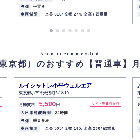
設備
平置き
車両制限
全長 510/
全幅 274/
全高 /
総重量
Area recommended
東京都）のおすすめ
【普通車】
-
ルイシャトレ小平ウェルエア
東京都小平市大沼町3-12-19
5,500
料
サイト手数料無料
月極賃料
：
円
入出庫可能時間
24時間
設備
垂直多段
車両制限
全長 505/
全幅 185/
全高 200/
総重量
-