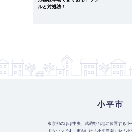
ルと対処法！
最寄り駅
西武新宿線 / 花小金井駅
小平花小金井 2
13
【物件ID 612055】
13,200
月極賃料
：
円
所在地
東京都小平市花小金井2-10-1
入出庫可能時間
24時間
設備
平面
車両制限
全長 500/ 全幅 250/ 全高 / 総重量
最寄り駅
西武新宿線 / 花小金井駅
小平小川町 2
14
【物件ID 612056】
9,900
月極賃料
：
円
小平市 
所在地
東京都小平市小川町2-1223-3
入出庫可能時間
24時間
東京都のほぼ中央、武蔵野台地に位置する小
設備
平面
ドタウンです。市内には「小平霊園」や「小