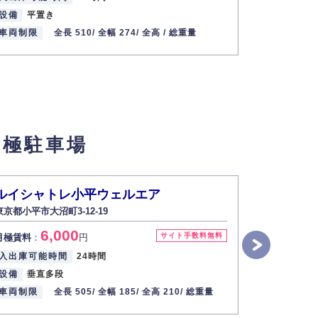
設備
平置き
設備
平置
車両制限
全長 510/
全幅 274/
全高 /
総重量
車両制限
月極駐車場
ルイシャトレ小平ウェルエア
ヴェルド
東京都小平市大沼町3-12-19
東京都小平市小
6,000
7
サイト手数料無料
月極賃料
：
円
月極賃料
：
入出庫可能時間
24時間
入出庫可能
設備
垂直多段
設備
平面
車両制限
全長 505/
全幅 185/
全高 210/
総重量
車両制限