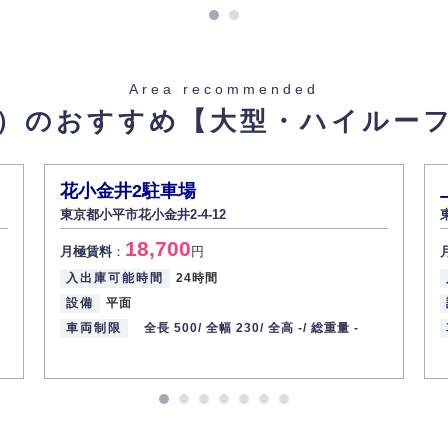
湖線 / 青梅街道駅
Area recommended
。
）のおすすめ
【大型・ハイルー
円
花小金井2駐車場
東京都小平市花小金井2-4-12
18,700
月極賃料
：
円
入出庫可能時間
24時間
設備
平面
車両制限
全長 500/
全幅 230/
全高 -/
総重量 -