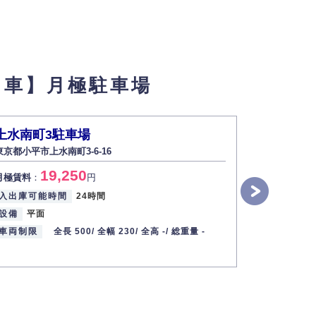
フ車】月極駐車場
上水南町3駐車場
【2番】大
東京都小平市上水南町3-6-16
東京都小平市大
19,250
1
月極賃料
：
円
月極賃料
：
入出庫可能時間
24時間
入出庫可能
設備
平面
設備
平置
車両制限
全長 500/
全幅 230/
全高 -/
総重量 -
車両制限