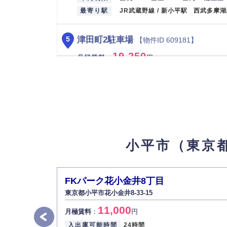
最寄り駅
JR武蔵野線 / 新小平駅 西武多摩
津田町2駐車場
5
【物件ID 609181】
19,250
月極賃料
：
円
所在地
東京都小平市津田町2-22-20
入出庫可能時間
24時間
設備
平面
車両制限
全長 500/ 全幅 230/ 全高 -/ 総重量 
最寄り駅
西武国分寺線 / 鷹の台駅
小平市（東京
鈴木町2-195駐車場
6
【物件ID 609182】
19,250
月極賃料
：
円
FKパーク花小金井8丁目
所在地
東京都小平市鈴木町2-195-29
東京都小平市花小金井8-33-15
入出庫可能時間
24時間
11,000
月極賃料
：
円
設備
平面
入出庫可能時間
24時間
車両制限
全長 500/ 全幅 230/ 全高 -/ 総重量 