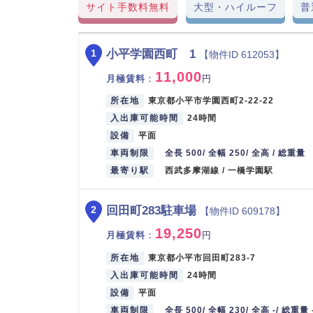
サイト手数料無料
大型・ハイルーフ
普
小平学園西町 1
1
【物件ID 612053】
11,000
月極賃料
：
円
所在地
東京都小平市学園西町2-22-22
入出庫可能時間
24時間
設備
平面
車両制限
全長 500/ 全幅 250/ 全高 / 総重量
最寄り駅
西武多摩湖線 / 一橋学園駅
回田町283駐車場
2
【物件ID 609178】
19,250
月極賃料
：
円
所在地
東京都小平市回田町283-7
入出庫可能時間
24時間
設備
平面
車両制限
全長 500/ 全幅 230/ 全高 -/ 総重量 