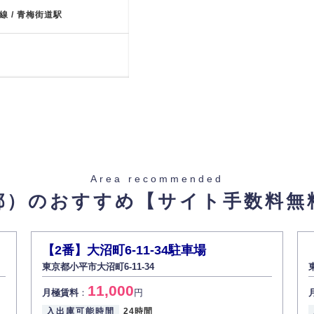
湖線 / 青梅街道駅
-
Area recommended
都）のおすすめ
【サイト手数料無
【2番】大沼町6-11-34駐車場
東京都小平市大沼町6-11-34
11,000
月極賃料
：
円
入出庫可能時間
24時間
-