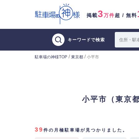
3
掲載
万件
超 / 無料
キーワードで検索
/
/
駐車場の神様TOP
東京都
小平市
小平市（東京
39
件の月極駐車場が見つかりました。