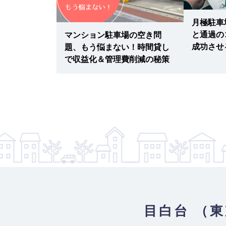
月極駐車
Nagai Parking
10
【物件ID 607217】
と通過の
ト付き】社用
マンション駐車場の空き問
お問合せください
月極賃料
：
円
成功させ
スケジュール
題、もう悩まない！時間貸し
で収益化＆管理費削減の秘策
所在地
東京都文京区目白台３丁目１５
入出庫可能時間
24時間
設備
平面
車両制限
全長 500/ 全幅 220/ 全高 -/ 総重量 
最寄り駅
東京メトロ有楽町線 / 護国寺駅 東
駅
月極駐車場
11
【物件ID 607237】
お問合せください
月極賃料
：
円
所在地
東京都文京区目白台３丁目１３−５
入出庫可能時間
24時間
目白台 （
設備
平面
車両制限
全長 500/ 全幅 220/ 全高 -/ 総重量 