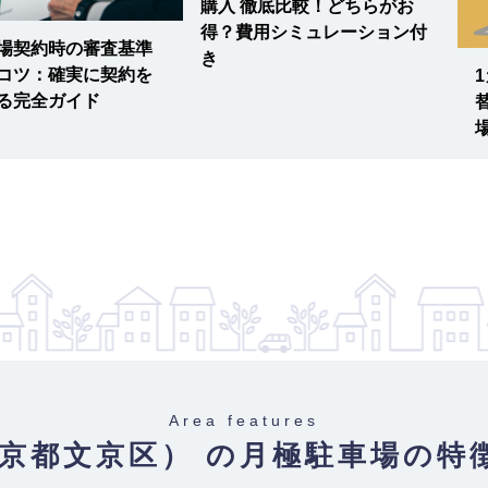
購入 徹底比較！どちらがお
得？費用シミュレーション付
場契約時の審査基準
き
コツ：確実に契約を
る完全ガイド
-
京メトロ有楽町線 / 江戸川橋
Area features
東京都文京区） の月極駐車場
の特
-