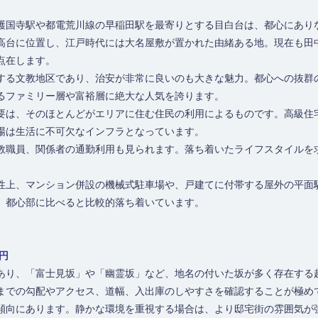
京メトロ有楽町線 / 江戸川橋
護国寺駅や都電荒川線の早稲田駅を最寄りとする目白台は、都心にあり
高台に位置し、江戸時代には大名屋敷が置かれた由緒ある地。現在も田
点在します。
する文教地区であり、治安が非常に良いのも大きな魅力。都心への抜群
るファミリー層や富裕層に絶大な人気を誇ります。
要は、そのほとんどがエリアに住む住民の利用によるものです。高級住
場は生活に不可欠なインフラとなっています。
教職員、関係者の通勤利用も見られます。落ち着いたライフスタイルを
性上、マンション併設の機械式駐車場や、戸建てに付帯する屋外の平面
、都心部に比べると比較的落ち着いています。
0円
あり、「富士見坂」や「幽霊坂」など、地名の付いた坂が多く存在する
までの勾配やアクセス、道幅、入出庫のしやすさを確認することが極め
傾向にあります。静かな環境を重視する場合は、より邸宅街の雰囲気が強