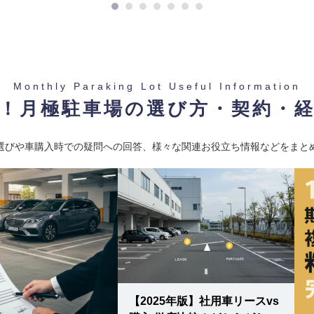
Monthly Paraking Lot Useful Information
！月極駐車場の選び方・契約・
-
東京メトロ有楽町線 / 護国寺
選びや車購入時での疑問への回答、様々な関連お役立ち情報などをまと
-
京メトロ有楽町線 / 江戸川橋
【2025年版】社用車リースvs