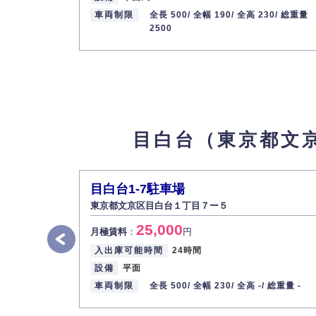
お問合せください
月極賃料
：
円
車両制限
全長 500/
全幅 190/
全高 230/
総重量
2500
所在地
東京都文京区目白台３丁目１５
入出庫可能時間
24時間
設備
平面
車両制限
全長 500/ 全幅 220/ 全高 -/ 総重量 
最寄り駅
東京メトロ有楽町線 / 江戸川橋駅 
駅
目白台（東京都文
月極駐車場
7
【物件ID 607238】
お問合せください
月極賃料
：
円
目白台1-7駐車場
所在地
東京都文京区目白台３丁目１３−５
東京都文京区目白台１丁目７ー５
入出庫可能時間
24時間
25,000
月極賃料
：
円
設備
平面
入出庫可能時間
24時間
車両制限
全長 500/ 全幅 220/ 全高 -/ 総重量 
設備
平面
最寄り駅
東京メトロ有楽町線 / 護国寺駅 東
車両制限
全長 500/
全幅 230/
全高 -/
総重量 -
駅