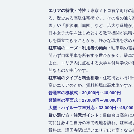
最寄り駅
東京メトロ有楽町線 / 護国寺駅 東
エリアの特徴・特性：
東京メトロ有楽町線の
駅
る、歴史ある高級住宅街です。その名の通り
園」や「肥後細川庭園」など、広大な緑地が
日本女子大学をはじめとする教育機関が集積
しを両立できることから、静かな環境を求め
駐車場のニーズ・利用者の傾向：
駐車場の需
問わず自家用車を所有する世帯が多く、駐車
また、エリア内に点在する大学や付属学校の
的なものが中心です。
駐車場のタイプと料金相場：
住宅街という特
高いエリアのため、賃料相場は高水準ですが
普通車の機械式：30,000円～40,000円
普通車の平面式：27,000円～38,000円
大型・ハイルーフ車対応：33,000円～45,00
賢い選び方・注意ポイント：
目白台は高台に
前には必ずご自身の車で現地を訪れ、駐車場
賃料は、護国寺駅に近いエリアほど高くなる