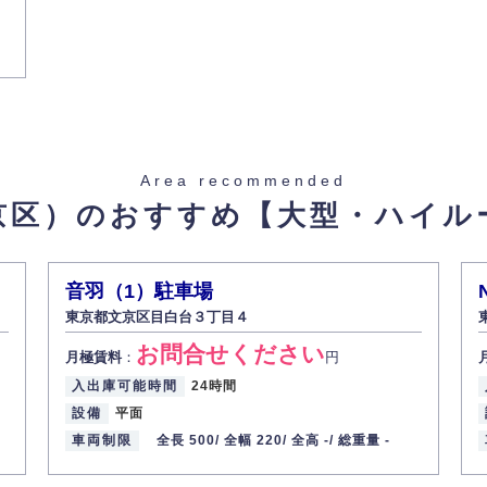
-
東京メトロ有楽町線 / 護国寺
Area recommended
京区）のおすすめ
【大型・ハイル
音羽（1）駐車場
東京都文京区目白台３丁目４
お問合せください
月極賃料
：
円
入出庫可能時間
24時間
-
設備
平面
京メトロ有楽町線 / 江戸川橋
車両制限
全長 500/
全幅 220/
全高 -/
総重量 -