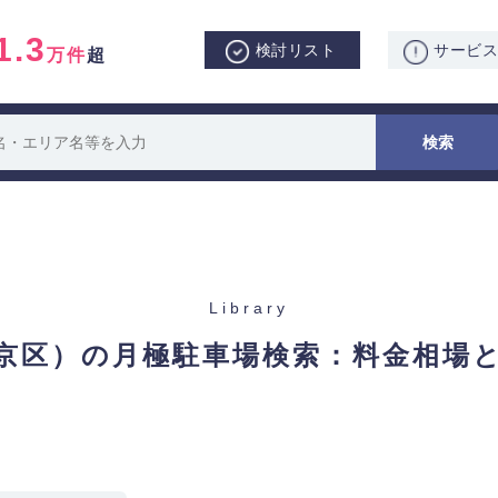
1.3
検討リスト
サービ
万件
超
Library
京区）の月極駐車場検索：
料金相場