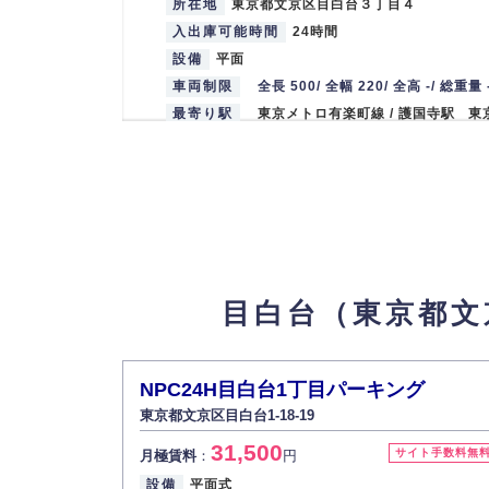
所在地
東京都文京区目白台３丁目４
入出庫可能時間
24時間
設備
平面
車両制限
全長 500/ 全幅 220/ 全高 -/ 総重量 
最寄り駅
東京メトロ有楽町線 / 護国寺駅 東
駅
有料駐車場
5
【物件ID 607216】
お問合せください
月極賃料
：
円
所在地
東京都文京区目白台３丁目１６−１４
入出庫可能時間
24時間
目白台（東京都文
設備
機械式
車両制限
全長 500/ 全幅 220/ 全高 -/ 総重量 
最寄り駅
東京メトロ有楽町線 / 護国寺駅 東
NPC24H目白台1丁目パーキング
駅
東京都文京区目白台1-18-19
31,500
サイト手数料無
月極賃料
：
円
Nagai Parking
6
【物件ID 607218】
設備
平面式