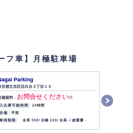
ーフ車】月極駐車場
Nagai Parking
目白台1-
東京都文京区目白台３丁目１５
東京都文京
お問合せください
月極賃料
：
円
月極賃料
：
入出庫可能時間
24時間
入出庫可能
設備
平面
設備
平面
車両制限
全長 500/
全幅 220/
全高 -/
総重量 -
車両制限