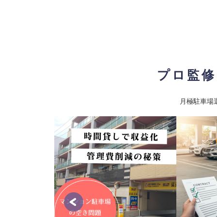
音羽（1）駐車場
8
【物件ID 607213】
お問合せください
月極賃料
：
円
所在地
東京都文京区目白台３丁目４
入出庫可能時間
24時間
設備
平面
プロ監修
車両制限
全長 500/ 全幅 220/ 全高 -/ 総重量 
最寄り駅
東京メトロ有楽町線 / 江戸川橋駅 
駅
月極駐車場
有料駐車場
9
【物件ID 607215】
お問合せください
月極賃料
：
円
所在地
東京都文京区目白台３丁目１６−１４
入出庫可能時間
24時間
設備
機械式
車両制限
全長 500/ 全幅 220/ 全高 -/ 総重量 
最寄り駅
東京メトロ有楽町線 / 護国寺駅 東
駅