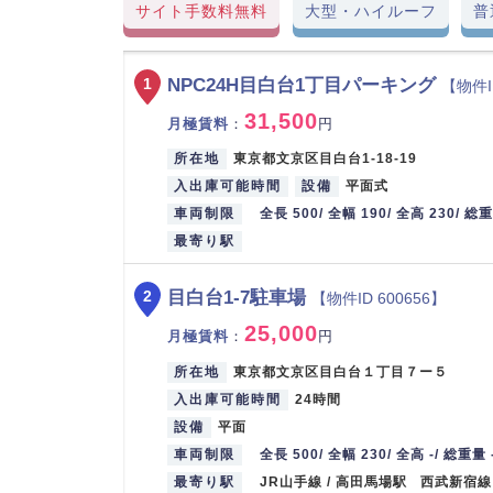
サイト手数料無料
大型・ハイルーフ
普
NPC24H目白台1丁目パーキング
1
【物件I
31,500
月極賃料
：
円
所在地
東京都文京区目白台1-18-19
入出庫可能時間
設備
平面式
車両制限
全長 500/ 全幅 190/ 全高 230/ 総
最寄り駅
目白台1-7駐車場
2
【物件ID 600656】
25,000
月極賃料
：
円
所在地
東京都文京区目白台１丁目７ー５
入出庫可能時間
24時間
設備
平面
車両制限
全長 500/ 全幅 230/ 全高 -/ 総重量 
最寄り駅
JR山手線 / 高田馬場駅 西武新宿線