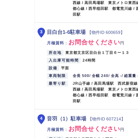
西線 / 高田馬場駅 東京メトロ東西
都心線 / 西早稲田駅 都電荒川線 /
田駅
目白台1-6駐車場
3
【物件ID 600659】
お問合せください
月極賃料
：
円
所在地
東京都文京区目白台１丁目６ー１３
入出庫可能時間
24時間
設備
平面
車両制限
全長 500/ 全幅 240/ 全高 -/ 総重量 
最寄り駅
JR山手線 / 高田馬場駅 西武新宿線
西線 / 高田馬場駅 東京メトロ東西
都心線 / 西早稲田駅 都電荒川線 /
田駅
音羽（1）駐車場
4
【物件ID 607214】
お問合せください
月極賃料
：
円