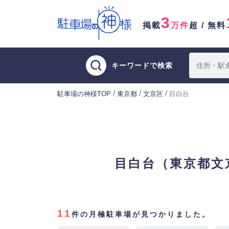
3
掲載
万件
超 / 無料
キーワードで検索
/
/
/
駐車場の神様TOP
東京都
文京区
目白台
目白台（東京都文
11
件の月極駐車場が見つかりました。