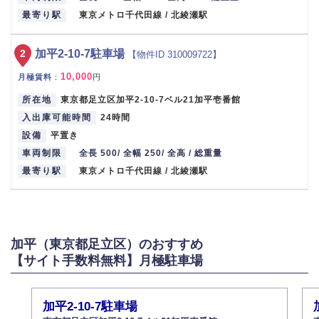
最寄り駅
東京メトロ千代田線 / 北綾瀬駅
2
加平2-10-7駐車場
【物件ID 310009722】
10,000
月極賃料
：
円
所在地
東京都足立区加平2-10-7ベル21加平壱番館
入出庫可能時間
24時間
設備
平置き
車両制限
全長 500/ 全幅 250/ 全高 / 総重量
最寄り駅
東京メトロ千代田線 / 北綾瀬駅
加平（東京都足立区）のおすすめ
【サイト手数料無料】月極駐車場
加平2-10-7駐車場