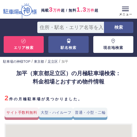
3
1.3
掲載
万件
超 / 無料
万件
超
エリア検索
駅名検索
現在地検索
/
/
/
駐車場の神様TOP
東京都
足立区
加平
加平（東京都足立区）の月極駐車場検索：
料金相場とおすすめ物件情報
2
件の月極駐車場が見つかりました。
サイト手数料無料
大型・ハイルーフ
普通・小型・二輪