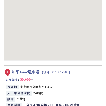
1
加平1-4-2駐車場
【物件ID 310017200】
30,000
月極賃料
：
円
所在地
東京都足立区加平1-4-2
入出庫可能時間
24時間
設備
平置き
車両制限
全長 470/ 全幅 200/ 全高 210/ 総重量