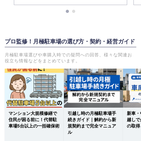
プロ監修！月極駐車場の選び方・契約・経営ガイド
月極駐車場選びや車購入時での疑問への回答、様々な関連お
役立ち情報などをまとめています。
マンション大規模修繕で
引越し時の月極駐車場手
新車・
住民が困る前に！代替駐
続きガイド｜解約から新
越しで
車場5台以上の一括確保術
規契約まで完全マニュア
の取得
ル