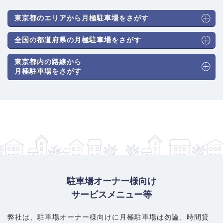
です。居住者の日常生活（買い物、送迎）での利用も多く、ファ
ミリー層のミニバンやSUVといったハイルーフ車の需要も安定し
東京都のエリアから月極駐車場をさがす
ています。つくばエクスプレス利用者のパークアンドライド需要
も一部見られます。
全国の都道府県の月極駐車場をさがす
駐車場のタイプと月極料金相場
： 供給はアスファルト舗装や砂利
東京都内の路線から
敷きの平置き駐車場が圧倒的に主流です。住宅街や比較的新しい
月極駐車場をさがす
開発エリアが中心のため、機械式駐車場の募集は非常に稀です。
普通車（機械式）：募集は非常に稀
普通車（平面式）：16,500～24,200円
大型・ハイルーフ車対応：17,600～25,300円
賢い選び方・注意ポイント
： 平置きが中心でハイルーフ車も比較
的停めやすいですが、舗装状況（アスファルトか砂利か）や区画
サイズ（幅・奥行き）は物件ごとに確認が必要です。首都高出入
口や環七通りに近い物件は人気が高い傾向にあります。住宅街内
部は道幅が狭い場合もあるため、駐車場への進入経路や切り返し
駐車場オーナー様向け
のしやすさも確認しましょう。
サービスメニュー等
弊社は、駐車場オーナー様向けに月極駐車場は勿論、
時間貸