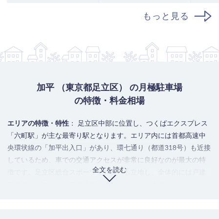
もっと見る
加平 （東京都足立区） の月極駐車場
の特徴・料金相場
エリアの特徴・特性
： 足立区中部に位置し、つくばエクスプレス
「六町駅」が主な最寄り駅となります。エリア内には首都高速中
央環状線の「加平出入口」があり、環七通り（都道318号）も近接
しているため、車での交通アクセスが非常に良好なのが最大の特
全文を読む
徴です。足立区総合スポーツセンターも立地し、全体的には戸建
てやマンションが混在する住宅街が広がっています。
駐車場のニーズ・利用者の傾向
： 首都高速や環七通りへのアクセ
スの良さから、通勤や業務で車を頻繁に利用する層の需要が高い