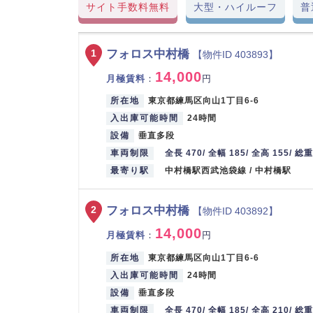
サイト手数料無料
大型・ハイルーフ
普
フォロス中村橋
1
【物件ID 403893】
14,000
月極賃料
：
円
所在地
東京都練馬区向山1丁目6-6
入出庫可能時間
24時間
設備
垂直多段
車両制限
全長 470/ 全幅 185/ 全高 155/ 総
最寄り駅
中村橋駅西武池袋線 / 中村橋駅
フォロス中村橋
2
【物件ID 403892】
14,000
月極賃料
：
円
所在地
東京都練馬区向山1丁目6-6
入出庫可能時間
24時間
設備
垂直多段
車両制限
全長 470/ 全幅 185/ 全高 210/ 総