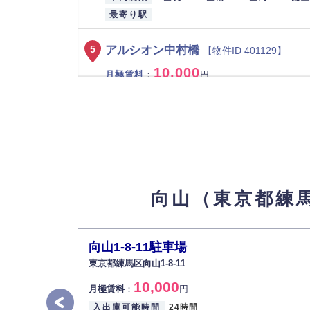
最寄り駅
アルシオン中村橋
5
【物件ID 401129】
10,000
月極賃料
：
円
所在地
東京都練馬区向山4丁目34-1
入出庫可能時間
24時間
設備
パズル
車両制限
全長 485/ 全幅 180/ 全高 155/ 総
最寄り駅
向山（東京都練
アルシオン中村橋
6
【物件ID 401128】
9,500
月極賃料
：
円
向山1-8-11駐車場
所在地
東京都練馬区向山4丁目34-1
東京都練馬区向山1-8-11
入出庫可能時間
24時間
設備
パズル
10,000
月極賃料
：
円
車両制限
全長 485/ 全幅 180/ 全高 155/ 総
入出庫可能時間
24時間