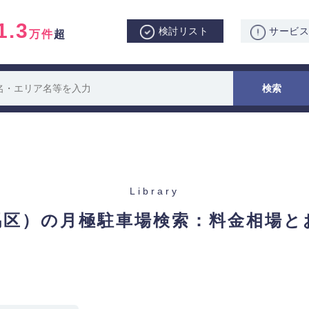
1.3
検討リスト
サービ
万件
超
Library
馬区）の月極駐車場検索：
料金相場と