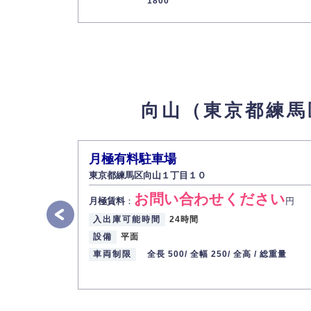
1800
最寄り駅
西武池袋線 / 中村橋駅
月極有料駐車場
9
【物件ID 609749】
お問い合わせください
月極賃料
：
円
所在地
東京都練馬区向山１丁目１２
向山（東京都練馬
入出庫可能時間
24時間
設備
平面
車両制限
全長 500/ 全幅 250/ 全高 / 総重量
月極有料駐車場
最寄り駅
西武池袋線 / 中村橋駅
東京都練馬区向山１丁目１０
お問い合わせください
向山１丁目１２
10
【物件ID 609750】
月極賃料
：
円
20,000
入出庫可能時間
24時間
月極賃料
：
円
設備
平面
所在地
東京都練馬区向山１丁目１２
車両制限
全長 500/
全幅 250/
全高 /
総重量
入出庫可能時間
24時間
設備
平面
車両制限
全長 500/ 全幅 250/ 全高 / 総重量