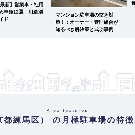
5年最新】営業車・社用
め車種12選｜用途別
マンション駐車場の空き対
イド
策！：オーナー・管理組合が
知るべき解決策と成功事例
Area features
京都練馬区） の月極駐車場
の特徴