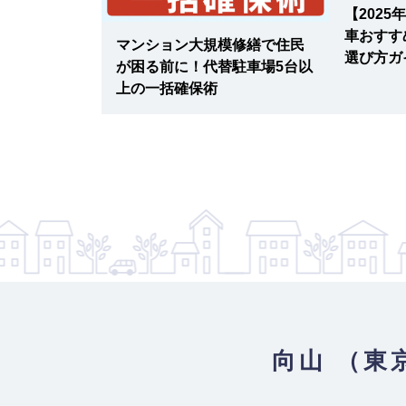
最寄り駅
西武池袋線 / 中村橋駅
【202
車おすす
駐車場相場と
マンション大規模修繕で住民
選び方ガ
025年最新版
が困る前に！代替駐車場5台以
上の一括確保術
向山 （東