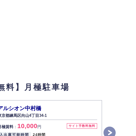
無料】月極駐車場
アルシオン中村橋
アルシオ
東京都練馬区向山4丁目34-1
東京都練馬区向
10,000
9
サイト手数料無料
月極賃料
：
円
月極賃料
：
入出庫可能時間
24時間
入出庫可能