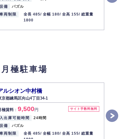
設備
パズル
設備
パズ
車両制限
全長 485/
全幅 180/
全高 155/
総重量
車両制限
1800
】月極駐車場
アルシオン中村橋
フォロス
東京都練馬区向山4丁目34-1
東京都練馬区
9,500
1
サイト手数料無料
月極賃料
：
円
月極賃料
：
入出庫可能時間
24時間
入出庫可能
設備
パズル
設備
垂直
車両制限
全長 485/
全幅 180/
全高 155/
総重量
車両制限