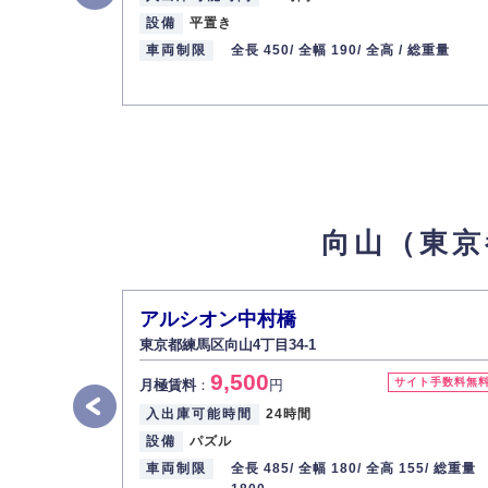
最寄り駅
設備
平置き
車両制限
全長 450/
全幅 190/
全高 /
総重量
向山1-8-11駐車場
7
【物件ID 310019301】
10,000
月極賃料
：
円
所在地
東京都練馬区向山1-8-11
入出庫可能時間
24時間
設備
平置き
車両制限
全長 450/ 全幅 190/ 全高 / 総重量
向山（東京
最寄り駅
西武池袋線 / 中村橋駅
中村橋駅前第１０（自動車）：平面
8
【物
アルシオン中村橋
20,900
東京都練馬区向山4丁目34-1
月極賃料
：
円
9,500
サイト手数料無
月極賃料
：
円
所在地
東京都練馬区向山1
入出庫可能時間
24時間
入出庫可能時間
24時間
設備
舗装済
設備
パズル
車両制限
全長 500/ 全幅 190/ 全高 210/ 総
車両制限
全長 485/
全幅 180/
全高 155/
総重量