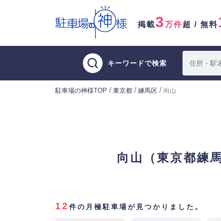
3
掲載
万件
超 / 無料
キーワードで検索
/
/
/
駐車場の神様TOP
東京都
練馬区
向山
向山（東京都練
12
件の月極駐車場が見つかりました。