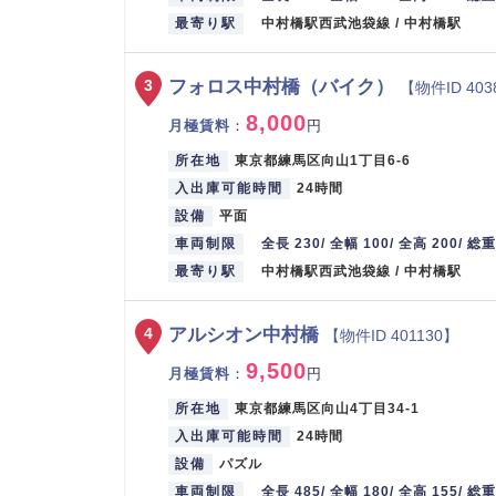
最寄り駅
中村橋駅西武池袋線 / 中村橋駅
フォロス中村橋（バイク）
3
【物件ID 403
8,000
月極賃料
：
円
所在地
東京都練馬区向山1丁目6-6
入出庫可能時間
24時間
設備
平面
車両制限
全長 230/ 全幅 100/ 全高 200/ 総
最寄り駅
中村橋駅西武池袋線 / 中村橋駅
アルシオン中村橋
4
【物件ID 401130】
9,500
月極賃料
：
円
所在地
東京都練馬区向山4丁目34-1
入出庫可能時間
24時間
設備
パズル
車両制限
全長 485/ 全幅 180/ 全高 155/ 総