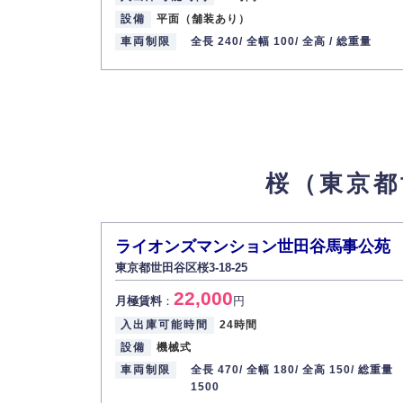
設備
平面（舗装あり）
最寄り駅
車両制限
全長 240/
全幅 100/
全高 /
総重量
桜（東京都
ライオンズマンション世田谷馬事公苑
東京都世田谷区桜3-18-25
22,000
月極賃料
：
円
入出庫可能時間
24時間
設備
機械式
車両制限
全長 470/
全幅 180/
全高 150/
総重量
1500