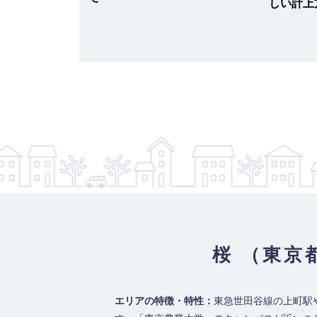
しい計上
全ガイド！
桜 （東京
エリアの特徴・特性：
東急世田谷線の上町駅