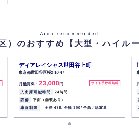
Area recommended
区）のおすすめ
【大型・ハイル
ディアレイシャス世田谷上町
東京都世田谷区桜2-10-47
23,000
料
サイト手数料無料
月極賃料
：
円
入出庫可能時間
24時間
設備
平面（舗装あり）
車両制限
全長 470/
全幅 190/
全高 /
総重量