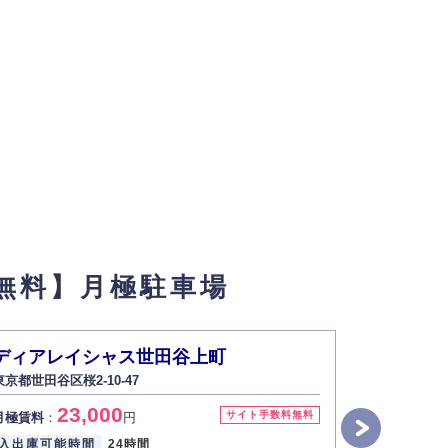
無料】月極駐車場
ディアレイシャス世田谷上町
ブライズ
東京都世田谷区桜2-10-47
東京都世田谷
23,000
7
サイト手数料無料
月極賃料
：
円
月極賃料
：
入出庫可能時間
24時間
入出庫可能