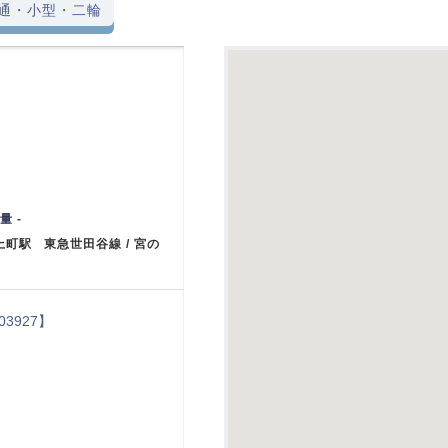
通・小型・二輪
量 -
 上町駅 東急世田谷線 / 宮の
03927】