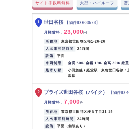
サイト手数料無料
大型・ハイルーフ
普
世田谷桜
1
【物件ID 603578】
23,000
月極賃料
：
円
所在地
東京都世田谷区桜1-26-26
入出庫可能時間
24時間
設備
平面
車両制限
全長 500/ 全幅 190/ 全高 200/ 総重
最寄り駅
小田急線 / 経堂駅 東急世田谷線 /
坂駅
ブライズ世田谷桜（バイク）
2
【物件ID 4
7,000
月極賃料
：
円
所在地
東京都世田谷区桜３丁目31-15
入出庫可能時間
24時間
設備
平面（舗装あり）