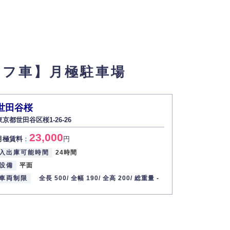
ーフ車】月極駐車場
世田谷桜
東京都世田谷区桜1-26-26
23,000
月極賃料
：
円
入出庫可能時間
24時間
設備
平面
車両制限
全長 500/
全幅 190/
全高 200/
総重量 -