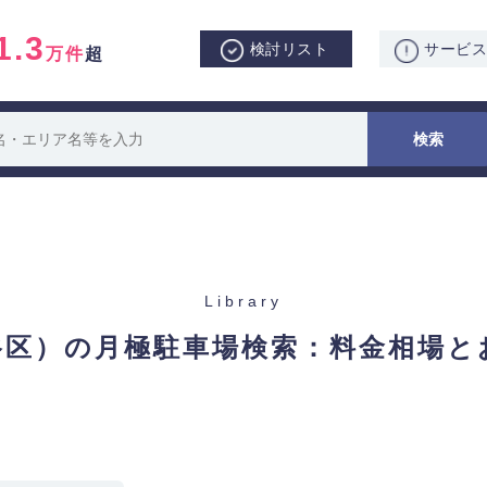
1.3
検討リスト
サービ
万件
超
Library
谷区）の月極駐車場検索：
料金相場と