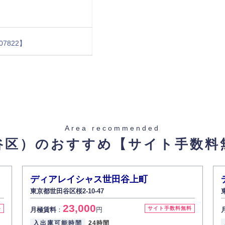
07822】
Area recommended
谷区）のおすすめ
【サイト手数料
【物件ID 407823】
ディアレイシャス世田谷上町
東京都世田谷区桜2-10-47
23,000
料
サイト手数料無料
月極賃料
：
円
入出庫可能時間
24時間