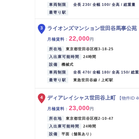
車両制限
全長 230/ 全幅 100/ 全高 / 総重量
最寄り駅
ライオンズマンション世田谷馬事公苑
3
22,000
月極賃料
：
円
所在地
東京都世田谷区桜3-18-25
入出庫可能時間
24時間
設備
機械式
車両制限
全長 470/ 全幅 180/ 全高 150/ 総
最寄り駅
東急世田谷線 / 上町駅
ディアレイシャス世田谷上町
4
【物件ID 4
23,000
月極賃料
：
円
所在地
東京都世田谷区桜2-10-47
入出庫可能時間
24時間
設備
平面（舗装あり）