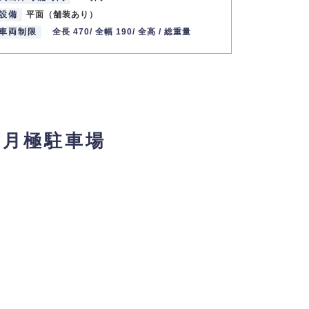
設備
平面（舗装あり）
設備
平面
車両制限
全長 470/
全幅 190/
全高 /
総重量
車両制限
】月極駐車場