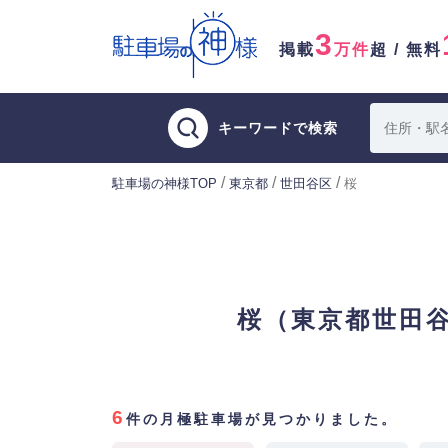
3
掲載
万件
超 / 無料
キーワードで検索
/
/
/
駐車場の神様TOP
東京都
世田谷区
桜
桜（東京都世田
6
件の月極駐車場が見つかりました。