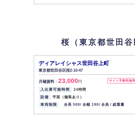
桜（東京都世田谷
ディアレイシャス世田谷上町
東京都世田谷区桜2-10-47
23,000
サイト手数料無
月極賃料
：
円
入出庫可能時間
24時間
設備
平面（舗装あり）
車両制限
全長 500/
全幅 190/
全高 /
総重量