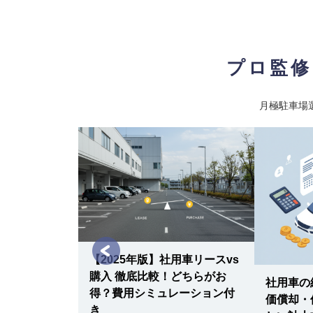
プロ監修
月極駐車場
【2025年版】社用車リースvs
購入 徹底比較！どちらがお
社用車の
を見つける裏
得？費用シミュレーション付
価償却・
駐車料金を大
き