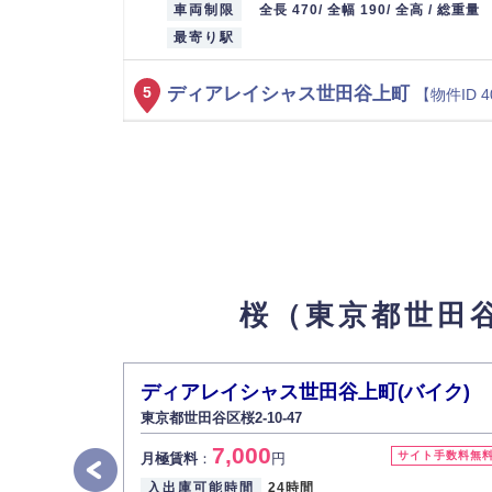
車両制限
全長 470/ 全幅 190/ 全高 / 総重量
最寄り駅
ディアレイシャス世田谷上町
5
【物件ID 4
23,000
月極賃料
：
円
所在地
東京都世田谷区桜2-10-47
入出庫可能時間
24時間
設備
平面（舗装あり）
車両制限
全長 500/ 全幅 190/ 全高 / 総重量
最寄り駅
桜（東京都世田
ディアレイシャス世田谷上町(バイク)
6
7,000
月極賃料
：
円
ディアレイシャス世田谷上町(バイク)
所在地
東京都世田谷区桜2-10-47
東京都世田谷区桜2-10-47
入出庫可能時間
24時間
7,000
サイト手数料無
月極賃料
：
円
設備
平面（舗装あり）
入出庫可能時間
24時間
車両制限
全長 240/ 全幅 100/ 全高 / 総重量