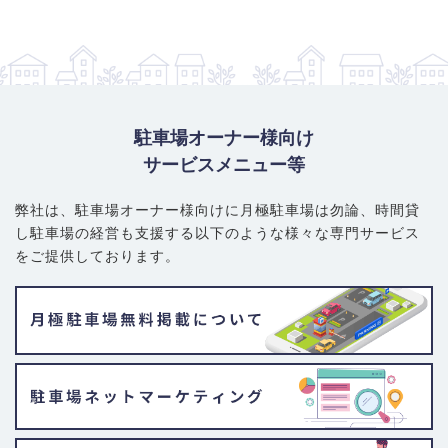
普通車（機械式）：18,530円～28,530円
普通車（平面式）：22,580円～32,580円
大型・ハイルーフ車対応：24,610円～34,610円
賢い選び方・注意ポイント
： 賃料は新小岩駅に近いほど、また蔵
前橋通りや平和橋通りに近いほどやや高くなる傾向があります。
コストを抑えたい場合は、駅から離れた住宅街の内部で探すと良
駐車場オーナー様向け
いでしょう。住宅街は狭い路地や一方通行の道路も多いため、契
サービスメニュー等
約前に必ず現地を訪れ、駐車場への進入経路や前面道路の状況を
確認することが重要です。機械式駐車場の場合は、車検証でのサ
弊社は、駐車場オーナー様向けに月極駐車場は勿論、
時間貸
イズ確認が必須となります。
し駐車場の経営も支援する以下のような様々な専門サービス
をご提供しております。