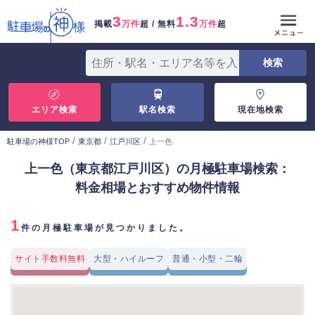
3
1.3
掲載
万件
超 / 無料
万件
超
エリア検索
駅名検索
現在地検索
/
/
/
駐車場の神様TOP
東京都
江戸川区
上一色
上一色（東京都江戸川区）の月極駐車場検索：
料金相場とおすすめ物件情報
1
件の月極駐車場が見つかりました。
サイト手数料無料
大型・ハイルーフ
普通・小型・二輪