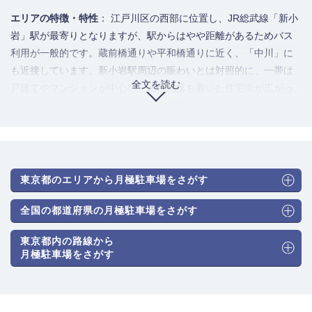
エリアの特徴・特性
： 江戸川区の西部に位置し、JR総武線「新小
岩」駅が最寄りとなりますが、駅からはやや距離があるためバス
利用が一般的です。蔵前橋通りや平和橋通りに近く、「中川」に
も近接しています。新小岩駅周辺の賑わいとは対照的に、一帯は
全文を読む
戸建てやマンションが中心の、比較的落ち着いた住宅街が広がっ
ています。一部には小規模な工場や事業所も点在します。
駐車場のニーズ・利用者の傾向
： 駐車場の需要は、エリア内に住
む地域住民の利用が圧倒的多数を占めます。鉄道駅から距離があ
るため、日常生活の移動手段として自家用車保有率が比較的高
く、駐車場需要は常に安定しています。また、エリア内に点在す
東京都のエリアから月極駐車場をさがす
る事業所で働く従業員の通勤需要や、新小岩駅を利用する人が駅
周辺より割安な駐車場を求めて利用するケースも見られます。
全国の都道府県の月極駐車場をさがす
駐車場のタイプと月極料金相場
： 戸建てやアパートに付帯する屋
東京都内の路線から
外平面駐車場と、マンションに併設された機械式駐車場が混在し
月極駐車場をさがす
ています。複数の月極駐車場検索サイトを調査・分析した結果推
計される料金相場は、新小岩駅周辺と比較すると手頃な価格帯と
なっています。