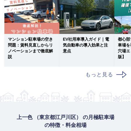
マンション駐車場の空き
EV社用車導入ガイド｜電
都心部
問題：賃料見直しからリ
気自動車の導入効果と注
車場を
ノベーションまで徹底解
意点
穴場エ
説
版】
もっと見る
上一色 （東京都江戸川区） の月極駐車場
の特徴・料金相場