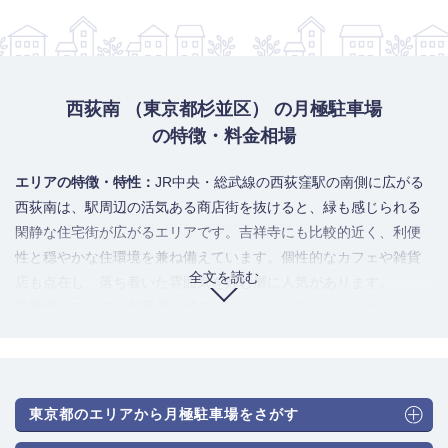
西荻南 （東京都杉並区） の月極駐車場
の特徴・料金相場
エリアの特徴・特性：
JR中央・総武線の西荻窪駅の南側に広がる
西荻南は、駅周辺の活気ある商店街を抜けると、緑も感じられる
閑静な住宅街が広がるエリアです。吉祥寺にも比較的近く、利便
性と穏やかな住環境を兼ね備えています。個性的なカフェや雑貨
全文を読む
店も点在し、落ち着いた雰囲気を好む層に人気があります。
駐車場のニーズ・利用者の傾向：
駐車場の需要は、このエリアに
住む地域住民の自家用車保管が中心です。特に、駐車場が付帯し
ていない古い戸建てや低層マンションが多く、月極駐車場のニー
ズは常に高い状態です。また、駅周辺の商店や飲食店関係者の通
勤・業務用需要も重なり、供給は常に逼迫しています。
東京都のエリアから月極駐車場をさがす
駐車場のタイプと月極料金相場：
住宅街の屋外平面駐車場と、マ