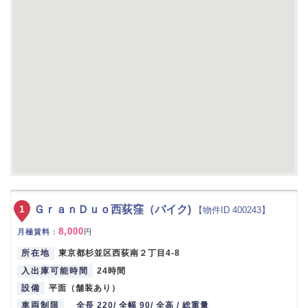
1
ＧｒａｎＤｕｏ西荻窪（バイク)
【物件ID 400243】
8,000
月極賃料
：
円
所在地
東京都杉並区西荻南２丁目4-8
入出庫可能時間
24時間
設備
平面（舗装あり）
車両制限
全長 220/ 全幅 90/ 全高 / 総重量