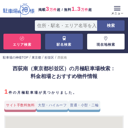
3
1.3
掲載
万件
超 / 無料
万件
超
エリア検索
駅名検索
現在地検索
/
/
/
駐車場の神様TOP
東京都
杉並区
西荻南
西荻南（東京都杉並区）の月極駐車場検索：
料金相場とおすすめ物件情報
1
件の月極駐車場が見つかりました。
サイト手数料無料
大型・ハイルーフ
普通・小型・二輪