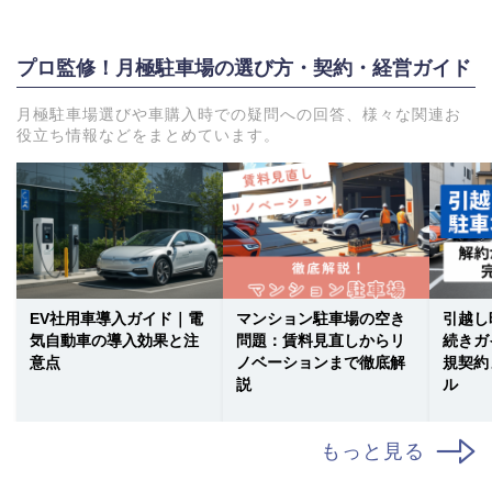
プロ監修！月極駐車場の選び方・契約・経営ガイド
月極駐車場選びや車購入時での疑問への回答、様々な関連お
役立ち情報などをまとめています。
EV社用車導入ガイド｜電
マンション駐車場の空き
引越し
気自動車の導入効果と注
問題：賃料見直しからリ
続きガ
意点
ノベーションまで徹底解
規契約
説
ル
もっと見る