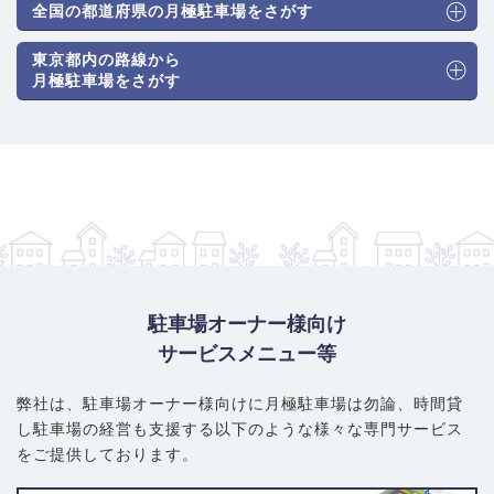
ンションに併設された機械式駐車場が混在しています。人気エリ
全国の都道府県の月極駐車場をさがす
アのため、料金相場は杉並区内でも高水準で推移しています。
東京都内の路線から
普通車（機械式）：28,000円～45,000円
月極駐車場をさがす
普通車（平面式）：33,000円～55,000円
大型・ハイルーフ車対応：38,000円～60,000円
賢い選び方・注意ポイント：
賃料は西荻窪駅に近いほど高くなる
傾向があります。コストを抑えたい場合は、駅から離れた松庵方
面で探すのも良いでしょう。 このエリアで最も注意すべき点は、
道路の狭さです。一方通行や自動車のすれ違いが困難な狭隘な路
地が網の目のように広がっています。契約前には必ずご自身の車
で駐車場までの全ルートを走行し、入出庫のしやすさを確認する
ことが不可欠です。
駐車場オーナー様向け
サービスメニュー等
弊社は、駐車場オーナー様向けに月極駐車場は勿論、
時間貸
し駐車場の経営も支援する以下のような様々な専門サービス
をご提供しております。