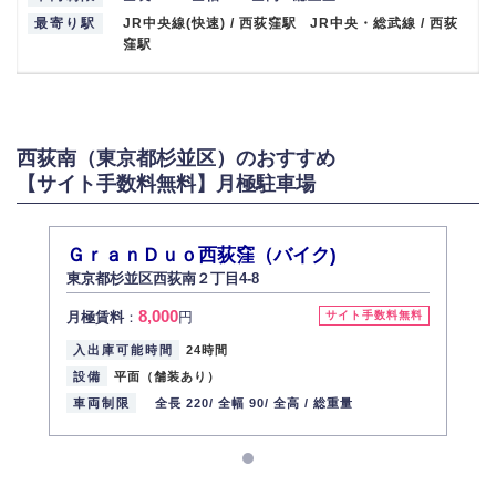
最寄り駅
JR中央線(快速) / 西荻窪駅 JR中央・総武線 / 西荻
窪駅
西荻南（東京都杉並区）のおすすめ
【サイト手数料無料】月極駐車場
ＧｒａｎＤｕｏ西荻窪（バイク)
東京都杉並区西荻南２丁目4-8
8,000
月極賃料
：
円
サイト手数料無料
入出庫可能時間
24時間
設備
平面（舗装あり）
車両制限
全長 220/
全幅 90/
全高 /
総重量