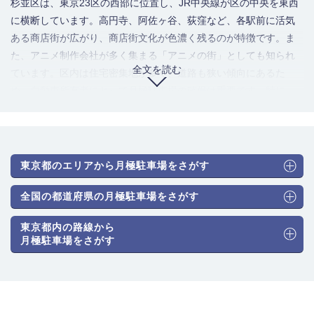
杉並区は、東京23区の西部に位置し、JR中央線が区の中央を東西
に横断しています。高円寺、阿佐ヶ谷、荻窪など、各駅前に活気
ある商店街が広がり、商店街文化が色濃く残るのが特徴です。ま
た、アニメ制作会社が多く集まる「アニメの街」としても知られ
全文を読む
ています。区内は住宅密集地が多く、道路も狭い傾向にあるた
め、自動車所有者にとって月極駐車場の確保は重要です。特に、
戸建てや小規模な集合住宅では駐車場が附帯していないケースも
多く、住民による駐車場の需要は常に高い水準にあります。駐車
場を選ぶ際は、料金に加え、機械式駐車場のサイズ制限や前面道
路の幅員などを事前に確認することが賢い選び方です。
東京都のエリアから月極駐車場をさがす
杉並区内でも、JR中央線の各駅で街の雰囲気や駐車場のニーズは
全国の都道府県の月極駐車場をさがす
大きく異なります。ここでは代表的な3つのエリアについて、それ
東京都内の路線から
ぞれの特徴を詳しく見ていきましょう。
月極駐車場をさがす
【荻窪エリア】の特徴と月極駐車場事情
エリアの特徴・特性：
JR中央線と東京メトロ丸ノ内線の始発駅で
もあり、交通の利便性が非常に高いエリアです。駅周辺には大型