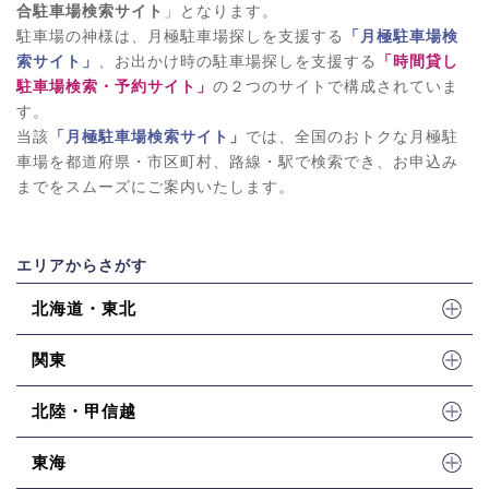
合駐車場検索サイト
」となります。
賢い選び方・注意ポイント：
このエリアは道が非常に狭く、入り
駐車場の神様は、月極駐車場探しを支援する
「月極駐車場検
組んでいるため、契約前に必ず駐車場までの進入路をご自身の車
索サイト」
、お出かけ時の駐車場探しを支援する
「時間貸し
で通行できるか確認することが不可欠です。商店街周辺は人の往
駐車場検索・予約サイト」
の２つのサイトで構成されていま
来も多いため、運転には特に注意が必要です。
す。
【西荻窪エリア】の特徴と月極駐車場事情
当該
「月極駐車場検索サイト」
では、全国のおトクな月極駐
エリアの特徴・特性：
アンティークショップや古書店、おしゃれ
車場を都道府県・市区町村、路線・駅で検索でき、お申込み
なカフェが点在する、落ち着いた文化的な雰囲気が魅力の街で
までをスムーズにご案内いたします。
す。荻窪や高円寺に比べると、より穏やかでゆったりとした時間
が流れており、大人向けの街として人気があります。
月極駐車場のニーズ・利用者の傾向：
住民の利用がほぼ全てを占
エリアからさがす
めます。こだわりを持ったライフスタイルを送る住民が多く、趣
北海道・東北
味の道具を積むための大きめの車や、デザイン性の高い輸入車な
どの駐車ニーズも見られます。公共交通機関が便利なため、車の
関東
利用は週末が中心という世帯も多いです。
月極駐車場のタイプと料金相場：
戸建てや小規模アパート向けの
北陸・甲信越
屋外平面駐車場が中心ですが、駅周辺のマンションには機械式駐
車場もあります。
東海
普通車の機械式：21,000円～35,000円