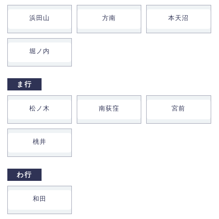
浜田山
方南
本天沼
堀ノ内
ま行
松ノ木
南荻窪
宮前
桃井
わ行
和田