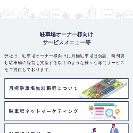
商業施設と商店街が共存し、賑わいを見せる一方、駅から少し離
れると「大田黒公園」など緑豊かな閑静な住宅街が広がっていま
す。かつては屋敷街だった歴史もあり、落ち着いた雰囲気が魅力
です。
月極駐車場のニーズ・利用者の傾向：
周辺住民の利用が中心です
駐車場オーナー様向け
が、通勤利用者や法人契約のニーズも一定数存在します。丸ノ内
サービスメニュー等
線の始発駅であることから、都心方面への通勤者からの需要も根
強くあります。平坦な道が多いため、駅から離れた駐車場を借り
弊社は、駐車場オーナー様向けに月極駐車場は勿論、
時間貸
て自転車で駅まで向かう利用者も見られます。
し駐車場の経営も支援する以下のような様々な専門サービス
月極駐車場のタイプと料金相場：
駅周辺は商業ビルやマンション
をご提供しております。
併設の機械式駐車場が多く、住宅街に入ると屋外の平面駐車場が
中心となります。
普通車の機械式：25,000円～35,000円
普通車の平面式：24,000円～38,000円
大型・ハイルーフ車の平面式：28,000円～40,000円
賢い選び方・注意ポイント：
駅周辺は賃料が高騰しがちですが、
バス路線も充実しているため、駅から少し離れたエリアで探し、
バスを利用するのも一つの方法です。好条件の駐車場はすぐに埋