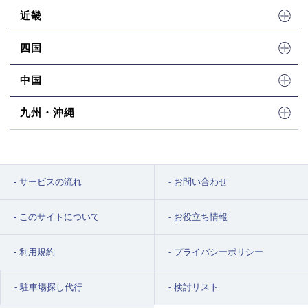
普通車の平面式：20,000円～38,000円
近畿
大型・ハイルーフ車の平面式：25,000円～40,000円
賢い選び方・注意ポイント：
駅周辺や商店街付近は道が狭く、一
四国
方通行が多いため、車での移動はしやすいとは言えません。駐車
場を選ぶ際は、賃料だけでなく、前面道路の広さや駐車のしやす
中国
さを十分に確認することが大切です。
九州・沖縄
サービスの流れ
お問い合わせ
このサイトについて
お役立ち情報
利用規約
プライバシーポリシー
駐車場探し代行
検討リスト