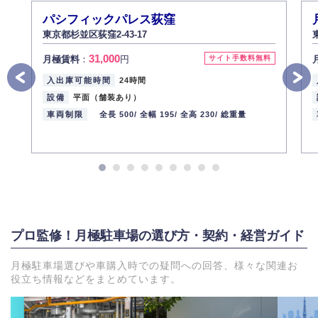
パシフィックパレス荻窪
東京都杉並区荻窪2-43-17
31,000
月極賃料
：
円
サイト手数料無料
入出庫可能時間
24時間
設備
平面（舗装あり）
車両制限
全長 500/
全幅 195/
全高 230/
総重量
プロ監修！月極駐車場の選び方・契約・経営ガイド
月極駐車場選びや車購入時での疑問への回答、様々な関連お
役立ち情報などをまとめています。