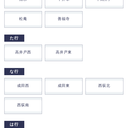
松庵
善福寺
た行
高井戸西
高井戸東
な行
成田西
成田東
西荻北
西荻南
は行