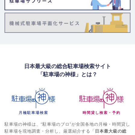
まるため、空き情報をこまめにチェックすることが重要です。
【高円寺エリア】の特徴と月極駐車場事情
エリアの特徴・特性：
古着屋やライブハウス、個性的な飲食店が
軒を連ねる、サブカルチャーの発信地として若者に人気の街で
す。駅周辺には10以上の商店街が広がり、活気に満ちています。
毎年夏に開催される「東京高円寺阿波おどり」は全国的に有名で
す。
月極駐車場のニーズ・利用者の傾向：
住民の日常利用が中心です
が、店舗経営者や来街者向けの需要も高いエリアです。道が狭
日本最大級の総合駐車場検索サイト
く、一方通行も多いため、駐車場の確保は必須となります。若年
「駐車場の神様」とは？
層の単身者が多い一方で、ファミリー層も暮らしており、多様な
駐車ニーズが存在します。
月極駐車場のタイプと料金相場：
住宅密集地に小規模な平面駐車
場が点在するほか、比較的新しいマンションには機械式駐車場が
設置されています。絶対的な供給量は多くありません。
月極駐車場検索
時間貸し検索・予約
普通車の機械式：25,000円～38,000円
普通車の平面式：28,000円～42,000円
駐車場の神様は、“駐車場のプロ”が全国各地の月極・時間貸し
大型・ハイルーフ車の平面式：30,000円～45,000円
駐車場を現地調査・分析し、厳選紹介する「
日本最大級の総