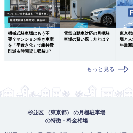
機械式駐車場はもう不
電気自動車対応の月極駐
東京都
要？マンション空き車室
車場の賢い探し方とは？
場と人
を「平置き化」で維持費
年最新
削減＆時間貸し収益UP
もっと見る
杉並区 （東京都） の月極駐車場
の特徴・料金相場