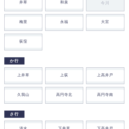
井草
和泉
今川
梅里
永福
大宮
荻窪
か行
上井草
上荻
上高井戸
久我山
高円寺北
高円寺南
さ行
清水
下井草
下高井戸