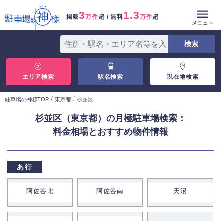
3
1.3
掲載
万件
超 / 無料
万件
超
エリア検索
駅名検索
現在地検索
/
/
駐車場の神様TOP
東京都
杉並区
杉並区（東京都）の月極駐車場検索：
料金相場とおすすめ物件情報
あ行
阿佐谷北
阿佐谷南
天沼