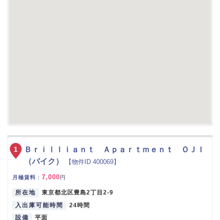
1
Ｂｒｉｌｌｉａｎｔ Ａｐａｒｔｍｅｎｔ ＯＪＩ
（バイク）
【物件ID 400069】
7,000
月極賃料
：
円
所在地
東京都北区豊島2丁目2-9
入出庫可能時間
24時間
設備
平面