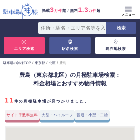
3
1.3
掲載
万件
超 / 無料
万件
超
エリア検索
駅名検索
現在地検索
/
/
/
駐車場の神様TOP
東京都
北区
豊島
豊島（東京都北区）の月極駐車場検索：
料金相場とおすすめ物件情報
11
件の月極駐車場が見つかりました。
サイト手数料無料
大型・ハイルーフ
普通・小型・二輪