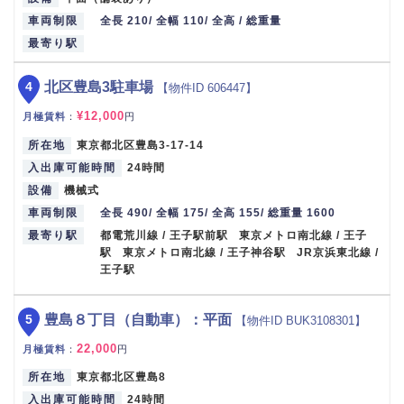
車両制限
全長 210/ 全幅 110/ 全高 / 総重量
最寄り駅
4
北区豊島3駐車場
【物件ID 606447】
¥12,000
月極賃料
：
円
所在地
東京都北区豊島3-17-14
入出庫可能時間
24時間
設備
機械式
車両制限
全長 490/ 全幅 175/ 全高 155/ 総重量 1600
最寄り駅
都電荒川線 / 王子駅前駅 東京メトロ南北線 / 王子
駅 東京メトロ南北線 / 王子神谷駅 JR京浜東北線 /
王子駅
5
豊島８丁目（自動車）：平面
【物件ID BUK3108301】
22,000
月極賃料
：
円
所在地
東京都北区豊島8
入出庫可能時間
24時間