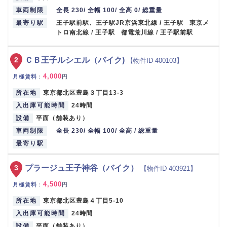
車両制限
全長 230/ 全幅 100/ 全高 0/ 総重量
最寄り駅
王子駅前駅、王子駅JR京浜東北線 / 王子駅 東京メ
トロ南北線 / 王子駅 都電荒川線 / 王子駅前駅
2
ＣＢ王子ルシエル（バイク)
【物件ID 400103】
4,000
月極賃料
：
円
所在地
東京都北区豊島３丁目13-3
入出庫可能時間
24時間
設備
平面（舗装あり）
車両制限
全長 230/ 全幅 100/ 全高 / 総重量
最寄り駅
3
プラージュ王子神谷（バイク）
【物件ID 403921】
4,500
月極賃料
：
円
所在地
東京都北区豊島４丁目5-10
入出庫可能時間
24時間
設備
平面（舗装あり）