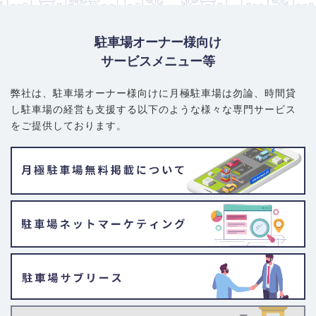
普通車（機械式）：25,000円～38,000円
普通車（平面式・自走式）：30,000円～45,000円
駐車場オーナー様向け
大型・ハイルーフ車対応：33,000円～48,000円
サービスメニュー等
賢い選び方・注意ポイント：
賃料は王子神谷駅に近いほど、また
北本通りに近いほど高くなる傾向があります。コストを抑えたい
弊社は、駐車場オーナー様向けに月極駐車場は勿論、
時間貸
場合は、駅から少し離れた住宅街の内部や、団地内の駐車場（空
し駐車場の経営も支援する以下のような様々な専門サービス
きがあれば）で探す必要があります。団地内の駐車場は、居住者
をご提供しております。
専用の場合があるため注意が必要です。 住宅街や準工業エリア
は、狭い路地や一方通行の道路も多いため、契約前に必ず現地で
駐車場への進入経路や前面道路の状況を確認することが重要で
す。北本通りは交通量が非常に多いため、入出庫のしやすさも確
認しましょう。