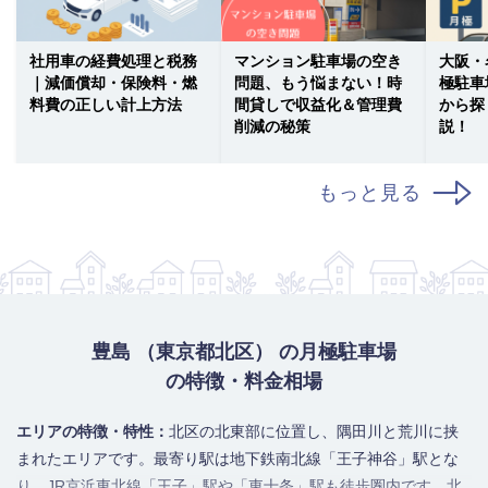
社用車の経費処理と税務
マンション駐車場の空き
大阪・
｜減価償却・保険料・燃
問題、もう悩まない！時
極駐車
料費の正しい計上方法
間貸しで収益化＆管理費
から探
削減の秘策
説！
もっと見る
豊島 （東京都北区） の月極駐車場
の特徴・料金相場
エリアの特徴・特性：
北区の北東部に位置し、隅田川と荒川に挟
まれたエリアです。最寄り駅は地下鉄南北線「王子神谷」駅とな
り、JR京浜東北線「王子」駅や「東十条」駅も徒歩圏内です。北