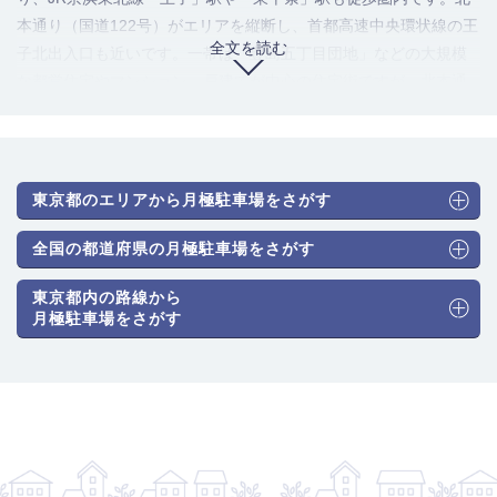
本通り（国道122号）がエリアを縦断し、首都高速中央環状線の王
全文を読む
子北出入口も近いです。一帯は「豊島五丁目団地」などの大規模
な都営住宅やマンション、戸建てが中心の住宅街ですが、北本通
り沿いや河川沿いには事業所や工場も点在する、住宅・準工業が
混在した地域となっています。
駐車場のニーズ・利用者の傾向：
駐車場の需要は、エリア内に住
む大規模団地やマンションの居住者の利用が圧倒的多数を占めま
東京都のエリアから月極駐車場をさがす
す。鉄道駅からやや距離がある区域もあり、自家用車保有率が比
較的高いため、駐車場需要は常に安定しています。加えて、エリ
全国の都道府県の月極駐車場をさがす
ア内に点在する事業所で働く従業員の通勤需要や、近隣の王子
東京都内の路線から
駅・赤羽駅方面へ通勤する人が、中心部より割安な駐車場を求め
月極駐車場をさがす
て利用するケースも見られます。
駐車場のタイプと月極料金相場：
団地敷地内の平面駐車場や自走
式駐車場、マンション併設の機械式駐車場、小規模な屋外平面駐
車場が混在しています。複数の月極駐車場検索サイトを調査・分
析した結果、料金相場は北区内では王子駅・赤羽駅の中心部と比
較すると落ち着いていますが、交通利便性を反映した水準となっ
ています。