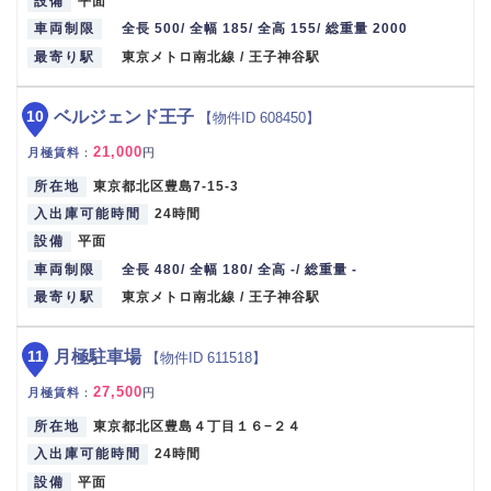
設備
平面
車両制限
全長 500/ 全幅 185/ 全高 155/ 総重量 2000
最寄り駅
東京メトロ南北線 / 王子神谷駅
10
ベルジェンド王子
【物件ID 608450】
21,000
月極賃料
：
円
所在地
東京都北区豊島7-15-3
入出庫可能時間
24時間
設備
平面
車両制限
全長 480/ 全幅 180/ 全高 -/ 総重量 -
最寄り駅
東京メトロ南北線 / 王子神谷駅
11
月極駐車場
【物件ID 611518】
27,500
月極賃料
：
円
所在地
東京都北区豊島４丁目１６−２４
入出庫可能時間
24時間
設備
平面