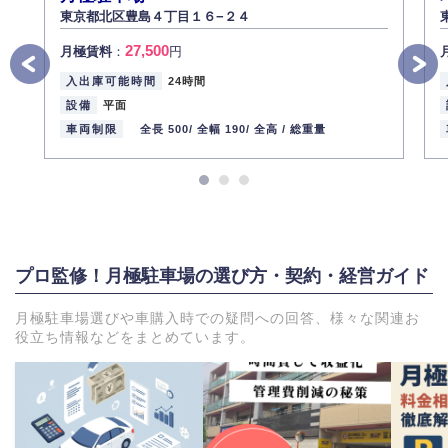
東京都北区豊島４丁目１６−２４
27,500
月極賃料
：
円
入出庫可能時間
24時間
設備
平面
車両制限
全長 500/
全幅 190/
全高 /
総重量
プロ監修！月極駐車場の選び方・契約・経営ガイド
月極駐車場選びや車購入時での疑問への回答、様々な関連お
役立ち情報などをまとめています。