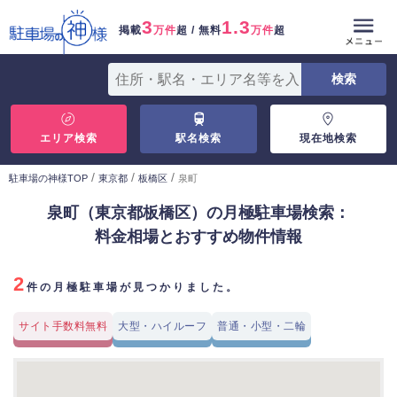
3
1.3
掲載
万件
超 / 無料
万件
超
エリア検索
駅名検索
現在地検索
/
/
/
駐車場の神様TOP
東京都
板橋区
泉町
泉町（東京都板橋区）の月極駐車場検索：
料金相場とおすすめ物件情報
2
件の月極駐車場が見つかりました。
サイト手数料無料
大型・ハイルーフ
普通・小型・二輪