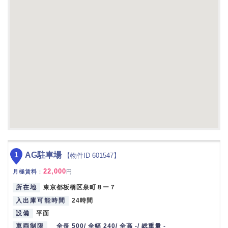
1
AG駐車場
【物件ID 601547】
22,000
月極賃料
：
円
所在地
東京都板橋区泉町８ー７
入出庫可能時間
24時間
設備
平面
車両制限
全長 500/ 全幅 240/ 全高 -/ 総重量 -