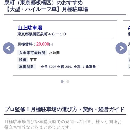
泉町（東京都板橋区）のおすすめ
【大型・ハイルーフ車】月極駐車場
山上駐車場
東京都板橋区泉町４８ー１０
20,000
月極賃料
：
円
入出庫可能時間
24時間
設備
平面
車両制限
全長 500/
全幅 250/
全高 -/
総重量 -
プロ監修！月極駐車場の選び方・契約・経営ガイド
月極駐車場選びや車購入時での疑問への回答、様々な関連お
役立ち情報などをまとめています。