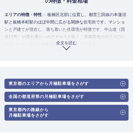
の特徴・料金相場
エリアの特徴・特性
： 板橋区北部に位置し、都営三田線の本蓮沼
駅と板橋本町駅のほぼ中間に広がる閑静な住宅街です。マンショ
ンと戸建てが混在し、落ち着いた住環境が特徴です。中山道（国
道17号）や環七通りへのアクセスが良く、首都高速の出入り口に
全文を読む
も近いため、車での移動利便性が高いエリアです。
駐車場のニーズ・利用者の傾向
： 居住者の世帯数が多く、日常生
活の足としての駐車ニーズが中心です。ファミリー層も暮らして
いるため、ミニバンやSUVといったハイルーフ車の需要も安定し
ています。また、幹線道路へのアクセス性を活かし、通勤やレジ
ャーに車を利用する層にも人気があります。
東京都のエリアから月極駐車場をさがす
駐車場のタイプと月極料金相場
： アスファルト舗装の平置き駐車
場と、マンションに併設された機械式駐車場が混在しています。
全国の都道府県の月極駐車場をさがす
平置きはハイルーフ対応の区画も含まれますが、機械式より高額
東京都内の路線から
になる傾向があります。
月極駐車場をさがす
普通車（機械式）：22,000～25,300円
普通車（平面式）：25,300～28,600円