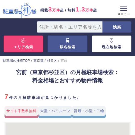
3
1.3
掲載
万件
超 / 無料
万件
超
エリア検索
駅名検索
現在地検索
/
/
/
駐車場の神様TOP
東京都
杉並区
宮前
宮前（東京都杉並区）の月極駐車場検索：
料金相場とおすすめ物件情報
7
件の月極駐車場が見つかりました。
サイト手数料無料
大型・ハイルーフ
普通・小型・二輪