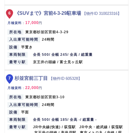
6
《SUVまで》宮前4-3-29駐車場
【物件ID 310023316】
17,000
月極賃料
：
円
所在地
東京都杉並区宮前4-3-29
入出庫可能時間
24時間
設備
平置き
車両制限
全長 500/ 全幅 245/ 全高 / 総重量
最寄り駅
京王井の頭線 / 富士見ヶ丘駅
7
杉並宮前三丁目
【物件ID 605328】
22,000
月極賃料
：
円
所在地
東京都杉並区宮前3-10
入出庫可能時間
24時間
設備
平面
車両制限
全長 500/ 全幅 185/ 全高 -/ 総重量 -
最寄り駅
JR中央線(快速) / 荻窪駅 JR中央・総武線 / 荻窪駅
京王井の頭線 / 高井戸駅 東京メトロ丸ノ内線 / 荻