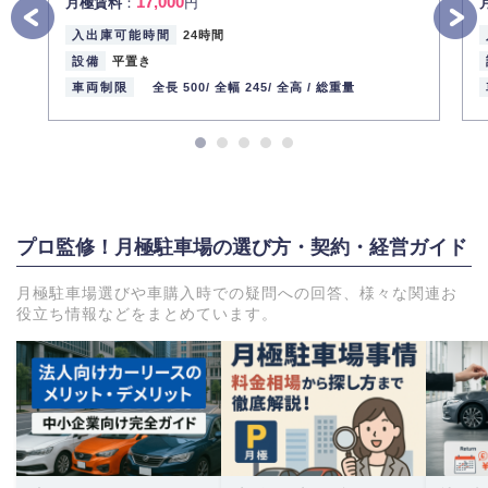
17,000
月極賃料
：
円
入出庫可能時間
24時間
設備
平置き
車両制限
全長 500/
全幅 245/
全高 /
総重量
プロ監修！月極駐車場の選び方・契約・経営ガイド
月極駐車場選びや車購入時での疑問への回答、様々な関連お
役立ち情報などをまとめています。