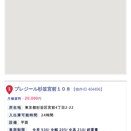
1
プレジール杉並宮前１０８
【物件ID 404406】
20,000
月極賃料
：
円
所在地
東京都杉並区宮前4丁目2-22
入出庫可能時間
24時間
設備
平面
車両制限
全長 530/ 全幅 205/ 全高 210/ 総重量