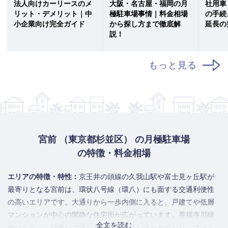
法人向けカーリースのメ
大阪・名古屋・福岡の月
社用車
リット・デメリット｜中
極駐車場事情｜料金相場
の手続
小企業向け完全ガイド
から探し方まで徹底解
延長の
説！
もっと見る
宮前 （東京都杉並区） の月極駐車場
の特徴・料金相場
エリアの特徴・特性：
京王井の頭線の久我山駅や富士見ヶ丘駅が
最寄りとなる宮前は、環状八号線（環八）にも面する交通利便性
の高いエリアです。大通りから一歩内側に入ると、戸建てや低層
マンションが中心の閑静な住宅街が広がっています。善福寺川緑
全文を読む
地にも近く、緑豊かで落ち着いた住環境が保たれており、ファミ