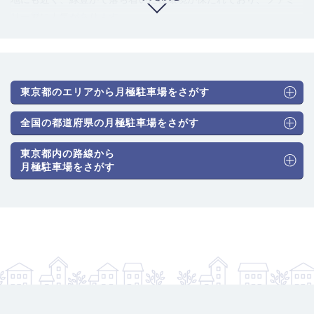
リー層に人気があります。
駐車場のニーズ・利用者の傾向：
駐車場の需要は、主にこのエリ
アに住む地域住民の自家用車保管のためのものです。特に、駐車
場が付帯していない集合住宅や戸建てが多く、月極駐車場のニー
ズは安定して高い状況です。 また、環八を利用して都心や郊外へ
東京都のエリアから月極駐車場をさがす
通勤・レジャーに出かける層も多く、自動車所有率は高い傾向に
あり、供給は常に不足気味です。
全国の都道府県の月極駐車場をさがす
駐車場のタイプと月極料金相場：
幹線道路沿いのマンションでは
東京都内の路線から
機械式駐車場が多く、住宅街では屋外の平面駐車場が混在してい
月極駐車場をさがす
ます。交通の便が良い人気エリアのため、料金相場は比較的高水
準です。
普通車（機械式）：25,000円～40,000円
普通車（平面式）：30,000円～48,000円
大型・ハイルーフ車対応：35,000円～55,000円
賢い選び方・注意ポイント：
賃料は、久我山駅や富士見ヶ丘駅に
近いほど、また環八通りに近いほど高くなる傾向があります。 こ
のエリアで最も注意すべき点は、道路の狭さです。住宅街の内部