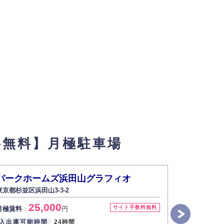
料無料】月極駐車場
パークホームズ浜田山グラフィオ
オーキッ
東京都杉並区浜田山3-3-2
東京都杉並区
25,000
6
サイト手数料無料
月極賃料
：
円
月極賃料
：
入出庫可能時間
24時間
入出庫可能