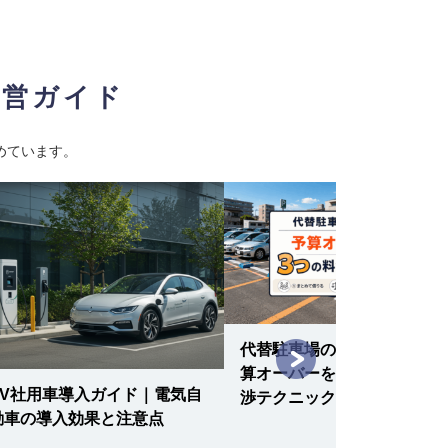
経営ガイド
めています。
代替駐車場の複数台確保、予
算オーバーを防ぐ3つの料金
EV社用車導入ガイド｜電気自
渉テクニック
動車の導入効果と注意点