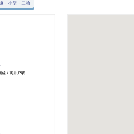
通・小型・二輪
-
頭線 / 高井戸駅
-