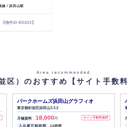
頭線 / 浜田山駅
)
【物件ID 401622】
Area recommended
並区）のおすすめ
【サイト手数
 BUK4479101】
パークホームズ浜田山グラフィオ
東京都杉並区浜田山3-3-2
18,000
料
サイト手数料無料
月極賃料
：
円
入出庫可能時間
24時間
重量 2500