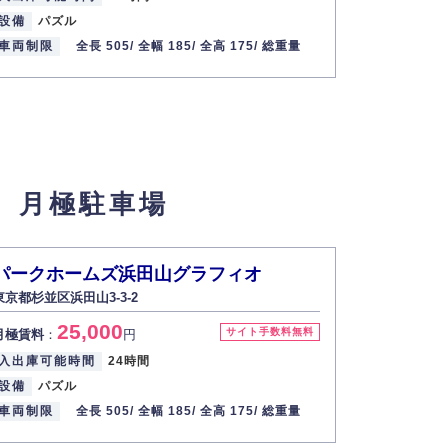
設備
パズル
設備
平面
車両制限
全長 505/
全幅 185/
全高 175/
総重量
車両制限
】月極駐車場
パークホームズ浜田山グラフィオ
東京都杉並区浜田山3-3-2
25,000
サイト手数料無料
月極賃料
：
円
入出庫可能時間
24時間
設備
パズル
車両制限
全長 505/
全幅 185/
全高 175/
総重量