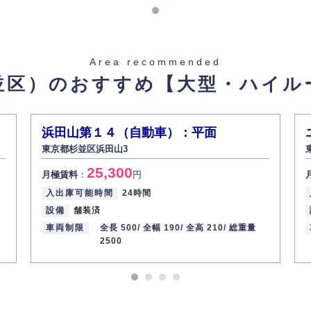
ID 407799】
Area recommended
並区）のおすすめ
【大型・ハイル
浜田山第１４（自動車）：平面
東京都杉並区浜田山3
重量
25,300
月極賃料
：
円
入出庫可能時間
24時間
設備
舗装済
ID 407800】
車両制限
全長 500/
全幅 190/
全高 210/
総重量
2500
重量