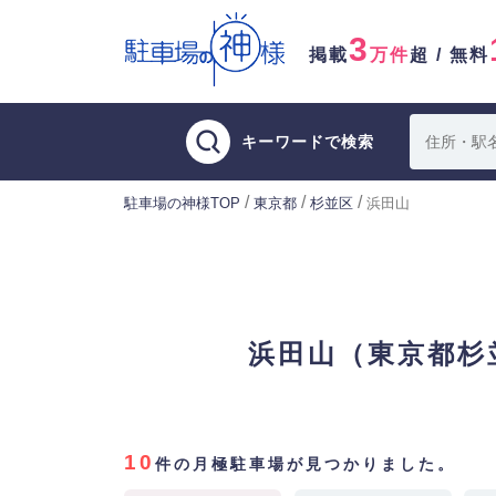
3
掲載
万件
超 / 無料
キーワードで検索
/
/
/
駐車場の神様TOP
東京都
杉並区
浜田山
浜田山（東京都杉
10
件の月極駐車場が見つかりました。