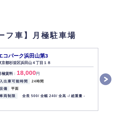
ーフ車】月極駐車場
エコパーク浜田山第3
エイブル
東京都杉並区浜田山４丁目１８
東京都杉並
18,000
2
月極賃料
：
円
月極賃料
：
入出庫可能時間
24時間
入出庫可能
設備
平面
設備
平面
車両制限
全長 500/
全幅 240/
全高 -/
総重量 -
車両制限