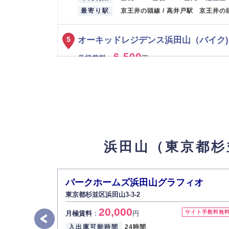
最寄り駅
京王井の頭線 / 高井戸駅 京王井の
オーキッドレジデンス浜田山（バイク
5
6,500
月極賃料
：
円
所在地
東京都杉並区浜田山３丁目6-15
入出庫可能時間
24時間
設備
平面（舗装なし）
車両制限
全長 240/ 全幅 100/ 全高 / 総重量
最寄り駅
京王井の頭線 / 西永福駅
浜田山（東京都杉
浜田山第１４（自動車）：平面
6
【物件ID
25,300
月極賃料
：
円
パークホームズ浜田山グラフィオ
所在地
東京都杉並区浜田山3
東京都杉並区浜田山3-3-2
入出庫可能時間
24時間
20,000
サイト手数料無
月極賃料
：
円
設備
舗装済
入出庫可能時間
24時間
車両制限
全長 500/ 全幅 190/ 全高 210/ 総