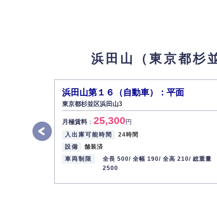
最寄り駅
京王井の頭線 / 西永福駅
パークホームズ浜田山グラフィオ
9
【物件
18,000
浜田山（東京都杉
月極賃料
：
円
所在地
東京都杉並区浜田山3-3-2
入出庫可能時間
24時間
浜田山第１６（自動車）：平面
設備
パズル
東京都杉並区浜田山3
車両制限
全長 505/ 全幅 185/ 全高 155/ 総
25,300
最寄り駅
京王井の頭線 / 西永福駅
月極賃料
：
円
入出庫可能時間
24時間
パークホームズ浜田山グラフィオ
10
設備
舗装済
【物件
車両制限
全長 500/
全幅 190/
全高 210/
総重量
20,000
月極賃料
：
円
2500
所在地
東京都杉並区浜田山3-3-2
入出庫可能時間
24時間
設備
パズル
車両制限
全長 505/ 全幅 185/ 全高 155/ 総