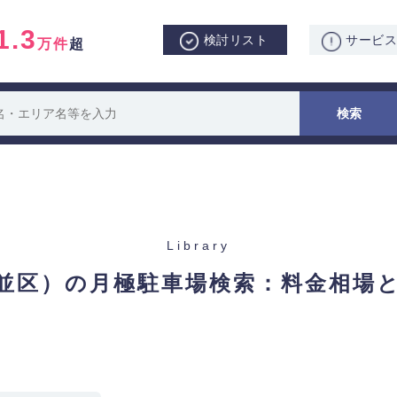
1.3
検討リスト
サービ
万件
超
Library
並区）の月極駐車場検索：
料金相場