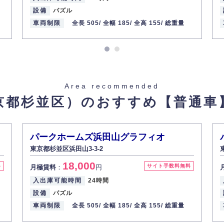
設備
パズル
頭線 / 浜田山駅
車両制限
全長 505/
全幅 185/
全高 155/
総重量
 BUK6064702】
Area recommended
京都杉並区）のおすすめ
【普通車
重量 2500
パークホームズ浜田山グラフィオ
東京都杉並区浜田山3-3-2
ID 407798】
18,000
料
サイト手数料無料
月極賃料
：
円
入出庫可能時間
24時間
設備
パズル
車両制限
全長 505/
全幅 185/
全高 155/
総重量
重量