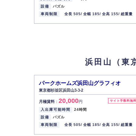
設備
パズル
最寄り駅
京王井の頭線 / 西永福駅 京王井の
車両制限
全長 505/
全幅 185/
全高 155/
総重量
浜田山第１６（自動車）：平面
7
【物件ID
25,300
月極賃料
：
円
所在地
東京都杉並区浜田山3
入出庫可能時間
24時間
浜田山（東
設備
舗装済
車両制限
全長 500/ 全幅 190/ 全高 210/ 総
最寄り駅
京王井の頭線 / 浜田山駅
パークホームズ浜田山グラフィオ
東京都杉並区浜田山3-3-2
パークホームズ浜田山グラフィオ
8
【物件
20,000
25,000
サイト手数料無
月極賃料
：
円
月極賃料
：
円
入出庫可能時間
24時間
所在地
東京都杉並区浜田山3-3-2
設備
パズル
入出庫可能時間
24時間
車両制限
全長 505/
全幅 185/
全高 155/
総重量
設備
パズル
車両制限
全長 505/ 全幅 185/ 全高 175/ 総