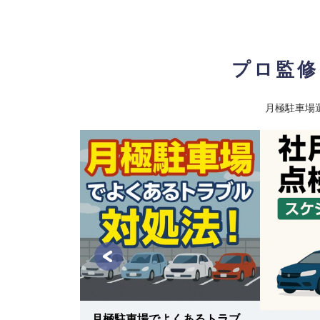
最寄り駅
京王井の頭線 / 西永福駅
プロ監修
月極駐車場
用車リースvs
どちらがお
レーション付
月極駐車場でよくあるトラブ