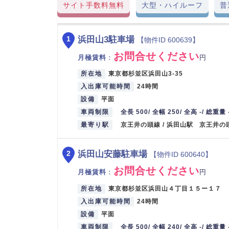
サイト手数料無料
大型・ハイルーフ
普
浜田山3駐車場
1
【物件ID 600639】
お問合せください
月極賃料
：
円
所在地
東京都杉並区浜田山3-35
入出庫可能時間
24時間
設備
平面
車両制限
全長 500/ 全幅 250/ 全高 -/ 総重量 
最寄り駅
京王井の頭線 / 浜田山駅 京王井の
浜田山安藤駐車場
2
【物件ID 600640】
お問合せください
月極賃料
：
円
所在地
東京都杉並区浜田山４丁目１５ー１７
入出庫可能時間
24時間
設備
平面
車両制限
全長 500/ 全幅 240/ 全高 -/ 総重量 