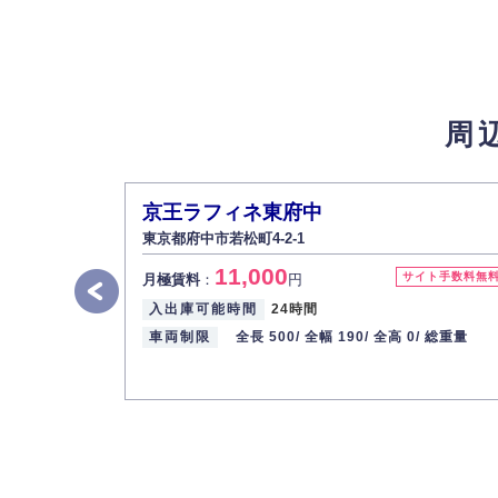
３.個人情報の安全管理
弊社は取り扱う個人情報の外部への漏洩を防
4.個人情報の第三者提供
法的義務など正当な理由に基づく要請があっ
周
5.個人情報の開示・訂正・削除
お客様ご本人から自己の個人情報開示の請求
また、個人情報の内容に誤りがあり、ご本人
京王ラフィネ東府中
6.個人情報管理の社内教育
東京都府中市若松町4-2-1
弊社社員全員が、個人情報の取り扱いについ
11,000
株式会社ミコト
サイト手数料無
月極賃料
：
円
入出庫可能時間
24時間
代表取締役社長 野口 幸男
車両制限
全長 500/
全幅 190/
全高 0/
総重量