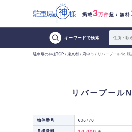
3
掲載
万件
超 / 無料
キーワードで検索
/
/
/
駐車場の神様TOP
東京都
府中市
リバープールNo.1
リバープールN
物件番号
606770
10,000
月極賃料
円