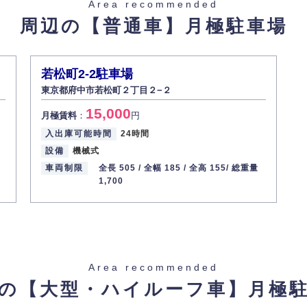
Area recommended
周辺の【普通車】
月極駐車場
若松町2-2駐車場
東京都府中市若松町２丁目２−２
15,000
月極賃料
：
円
入出庫可能時間
24時間
設備
機械式
車両制限
全長 505 /
全幅 185 /
全高 155/
総重量
1,700
Area recommended
の【大型・ハイルーフ車】
月極