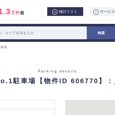
1.3
検討リスト
サービ
万件
超
駐車場
Parking details
o.1駐車場
【物件ID 606770