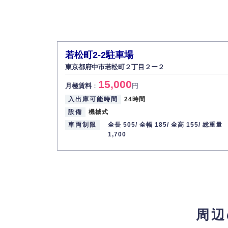
若松町2-2駐車場
東京都府中市若松町２丁目２ー２
15,000
月極賃料
：
円
入出庫可能時間
24時間
設備
機械式
車両制限
全長 505/
全幅 185/
全高 155/
総重量
1,700
周辺