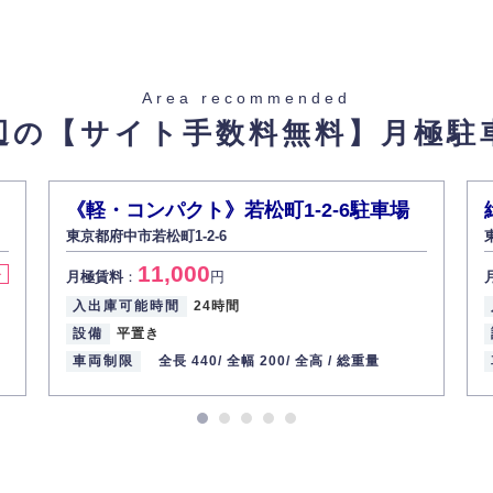
止し、その利用目的に応じて適切かつ安全に管理します。
た場合を除き、お客様の個人情報をご本人の同意なく第三者に提供いたしま
Area recommended
辺の【サイト手数料無料】
月極駐
があった場合、すみやかに開示いたします（ご本人であることが確認できな
から訂正・追加・削除の請求がある場合は適切に対応いたします。
《軽・コンパクト》若松町1-2-6駐車場
東京都府中市若松町1-2-6
ての重要性を理解し、より適切に管理するよう社内教育を実施してまいりま
11,000
料
月極賃料
：
円
入出庫可能時間
24時間
設備
平置き
車両制限
全長 440/
全幅 200/
全高 /
総重量