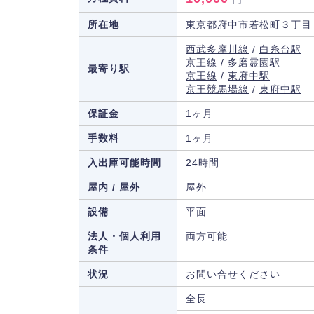
所在地
東京都府中市若松町３丁目
西武多摩川線
/
白糸台駅
京王線
/
多磨霊園駅
最寄り駅
京王線
/
東府中駅
京王競馬場線
/
東府中駅
保証金
1ヶ月
手数料
1ヶ月
入出庫可能時間
24時間
屋内 / 屋外
屋外
設備
平面
法人・個人利用
両方可能
条件
状況
お問い合せください
全長