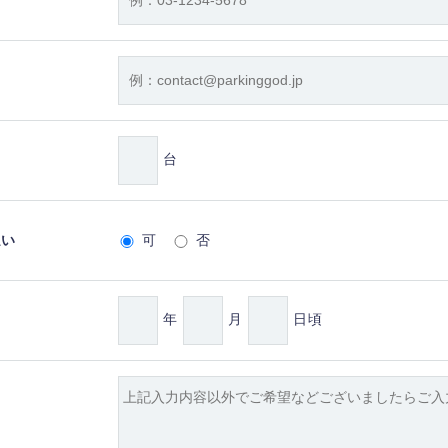
台
払い
可
否
年
月
日頃