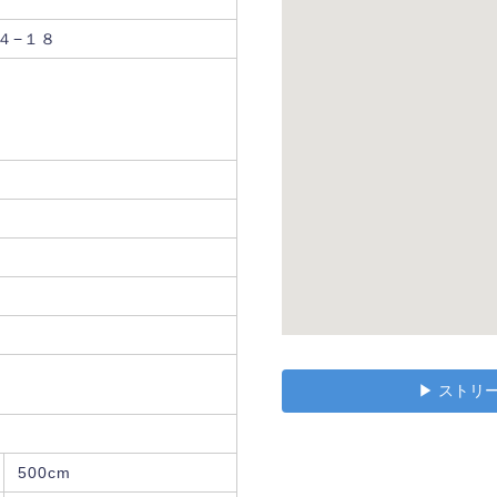
４−１８
▶︎ スト
500cm