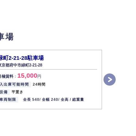
せん。
車場
い場合は開示いたしません）。
緑町2-21-28駐車場
野原府中
東京都府中市緑町2-21-28
東京都府中市緑
す。
15,000
5
月極賃料
：
円
月極賃料
：
2013年12月1日
入出庫可能時間
24時間
入出庫可能
設備
平置き
設備
平面
車両制限
全長 540/
全幅 240/
全高 /
総重量
車両制限