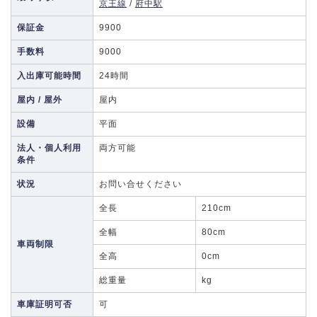
京王線
/
府中駅
保証金
9900
手数料
9000
入出庫可能時間
24時間
屋内 / 屋外
屋内
設備
平面
法人・個人利用
両方可能
条件
状況
お問い合せください
全長
210cm
全幅
80cm
車両制限
全高
0cm
総重量
kg
車庫証明可否
可