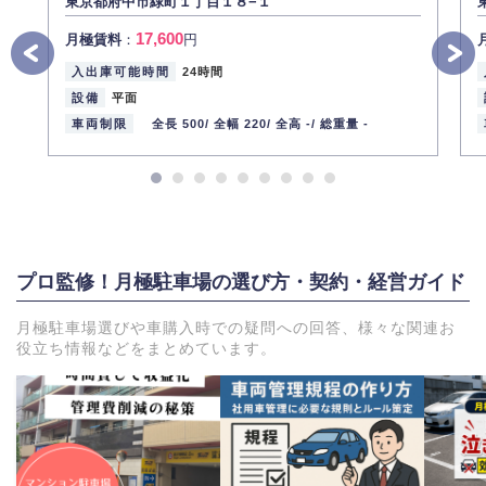
東京都府中市緑町１丁目１８−１
17,600
月極賃料
：
円
入出庫可能時間
24時間
設備
平面
車両制限
全長 500/
全幅 220/
全高 -/
総重量 -
プロ監修！月極駐車場の選び方・契約・経営ガイド
月極駐車場選びや車購入時での疑問への回答、様々な関連お
役立ち情報などをまとめています。