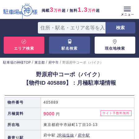
3
1.3
掲載
万件
超 / 無料
万件
超
エリア検索
駅名検索
現在地検索
/
/
/
駐車場の神様TOP
東京都
府中市
野原府中コーポ（バイク）
野原府中コーポ（バイク）
【物件ID 405889】：月極駐車場情報
物件番号
405889
9000
月極賃料
サイト手数料無料
円
所在地
東京都府中市緑町1丁目10-13
府中駅
JR福塩線
/
府中駅
最寄り駅