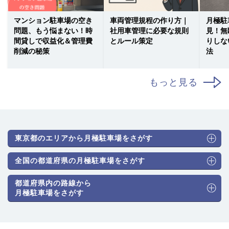
マンション駐車場の空き
車両管理規程の作り方｜
月極駐
問題、もう悩まない！時
社用車管理に必要な規則
見！無
間貸しで収益化＆管理費
とルール策定
りしな
削減の秘策
法
もっと見る
東京都のエリアから月極駐車場をさがす
全国の都道府県の月極駐車場をさがす
都道府県内の路線から
月極駐車場をさがす