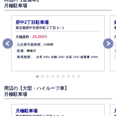
月極駐車場
弊社社員全員が、個人情報の取り扱いについての重要性を理解し、より適
切に管理するよう社内教育を実施してまいります。
株式会社ミコト
府中2丁目駐車場
2013年12月1日
代表取締役社長 野口 幸男
東京都府中市府中町２丁目３−１
24,200
月極賃料
：
円
入出庫可能時間
24時間
設備
機械式
車両制限
全長 505/
全幅 185/
全高 155/
総重量 2000
周辺の【大型・ハイルーフ車】
月極駐車場
月極駐車場