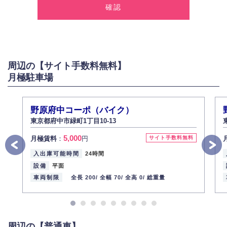
報を取得いたします。
2.個人情報の利用
弊社は個人情報を以下の目的にのみ利用いたします。
以下に定めない目的で個人情報を利用する場合、あらかじめご本人の同意
を得た上で行ないます。
周辺の【サイト手数料無料】
お問い合わせに対する回答、資料等の送付
月極駐車場
採用に関する回答、情報の提供
３.個人情報の安全管理
弊社は取り扱う個人情報の外部への漏洩を防止し、その利用目的に応じて
野原府中コーポ（バイク）
適切かつ安全に管理します。
東京都府中市緑町1丁目10-13
4.個人情報の第三者提供
5,000
月極賃料
：
円
サイト手数料無料
法的義務など正当な理由に基づく要請があった場合を除き、お客様の個人
情報をご本人の同意なく第三者に提供いたしません。
入出庫可能時間
24時間
5.個人情報の開示・訂正・削除
設備
平面
お客様ご本人から自己の個人情報開示の請求があった場合、すみやかに開
車両制限
全長 200/
全幅 70/
全高 0/
総重量
示いたします（ご本人であることが確認できない場合は開示いたしませ
ん）。
また、個人情報の内容に誤りがあり、ご本人から訂正・追加・削除の請求
がある場合は適切に対応いたします。
周辺の【普通車】
6.個人情報管理の社内教育