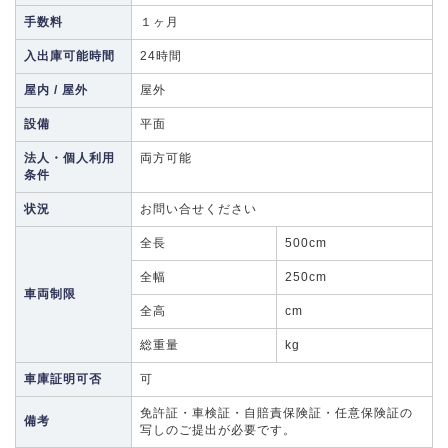
手数料
１ヶ月
入出庫可能時間
24時間
屋内 / 屋外
屋外
設備
平面
法人・個人利用
両方可能
条件
状況
お問い合せください
全長
500cm
全幅
250cm
車両制限
全高
cm
総重量
kg
車庫証明可否
可
免許証・車検証・自賠責保険証・任意保険証の
備考
写しのご提出が必要です。