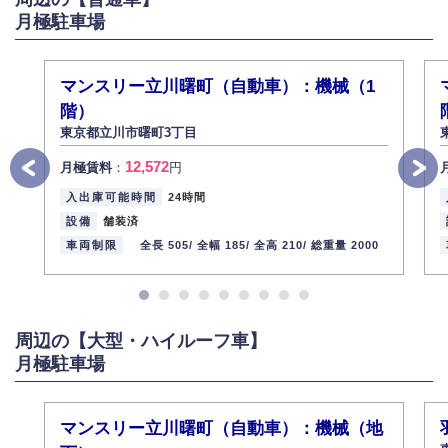
月極駐車場
弊社社員全員が、個人情報の取り扱いについての重要性を理解し、より適
切に管理するよう社内教育を実施してまいります。
株式会社ミコト
マンスリー立川曙町（自動車）：機械（1
2013年12月1日
代表取締役社長 野口 幸男
階）
東京都立川市曙町3丁目
12,572
月極賃料
：
円
入出庫可能時間
24時間
設備
舗装済
車両制限
全長 505/
全幅 185/
全高 210/
総重量 2000
周辺の【大型・ハイルーフ車】
月極駐車場
マンスリー立川曙町（自動車）：機械（地