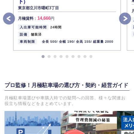
下）
東京都立川市曙町3丁目
14,666
月極賃料
：
円
入出庫可能時間
24時間
設備
舗装済
車両制限
全長 500/
全幅 190/
全高 155/
総重量 2000
プロ監修！月極駐車場の選び方・契約・経営ガイド
月極駐車場選びや車購入時での疑問への回答、様々な関連お
役立ち情報などをまとめています。