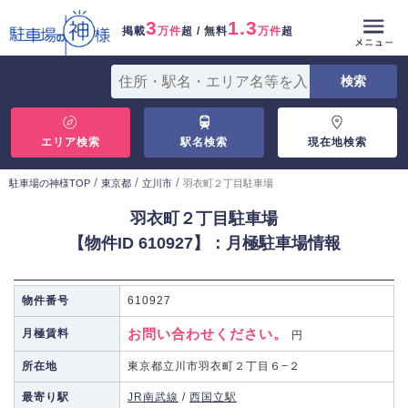
3
1.3
掲載
万件
超 / 無料
万件
超
エリア検索
駅名検索
現在地検索
/
/
/
駐車場の神様TOP
東京都
立川市
羽衣町２丁目駐車場
羽衣町２丁目駐車場
【物件ID 610927】：月極駐車場情報
物件番号
610927
お問い合わせください。
月極賃料
円
所在地
東京都立川市羽衣町２丁目６−２
最寄り駅
JR南武線
/
西国立駅