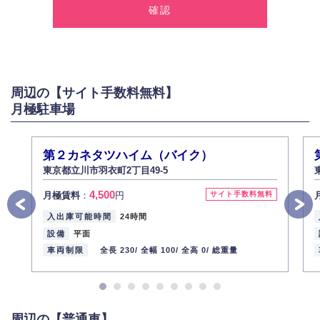
報を取得いたします。
2.個人情報の利用
弊社は個人情報を以下の目的にのみ利用いたします。
以下に定めない目的で個人情報を利用する場合、あらかじめご本人の同意
を得た上で行ないます。
周辺の【サイト手数料無料】
お問い合わせに対する回答、資料等の送付
月極駐車場
採用に関する回答、情報の提供
３.個人情報の安全管理
弊社は取り扱う個人情報の外部への漏洩を防止し、その利用目的に応じて
第２カネタツハイム（バイク）
適切かつ安全に管理します。
東京都立川市羽衣町2丁目49-5
4.個人情報の第三者提供
4,500
月極賃料
：
円
サイト手数料無料
法的義務など正当な理由に基づく要請があった場合を除き、お客様の個人
情報をご本人の同意なく第三者に提供いたしません。
入出庫可能時間
24時間
5.個人情報の開示・訂正・削除
設備
平面
お客様ご本人から自己の個人情報開示の請求があった場合、すみやかに開
車両制限
全長 230/
全幅 100/
全高 0/
総重量
示いたします（ご本人であることが確認できない場合は開示いたしませ
ん）。
また、個人情報の内容に誤りがあり、ご本人から訂正・追加・削除の請求
がある場合は適切に対応いたします。
周辺の【普通車】
6.個人情報管理の社内教育