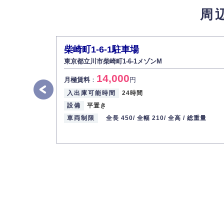
周
5.個人情報の開示・訂正・削除
お客様ご本人から自己の個人情報開示の請求
また、個人情報の内容に誤りがあり、ご本人
柴崎町1-6-1駐車場
6.個人情報管理の社内教育
東京都立川市柴崎町1-6-1メゾンM
弊社社員全員が、個人情報の取り扱いについ
14,000
株式会社ミコト
月極賃料
：
円
入出庫可能時間
24時間
代表取締役社長 野口 幸男
設備
平置き
車両制限
全長 450/
全幅 210/
全高 /
総重量