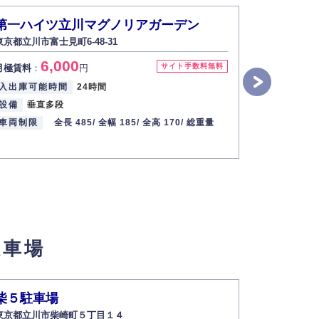
第一ハイツ立川マグノリアガーデン
マストラ
東京都立川市富士見町6-48-31
東京都日野市新
6,000
1
サイト手数料無料
月極賃料
：
円
月極賃料
：
入出庫可能時間
24時間
入出庫可能
設備
垂直多段
設備
パズ
車両制限
全長 485/
全幅 185/
全高 170/
総重量
車両制限
駐車場
柴５駐車場
富士見町
東京都立川市柴崎町５丁目１４
東京都立川