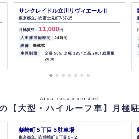
サンクレイドル立川リヴィエールⅡ
東京都立川市富士見町7-37-15
11,000
月極賃料
：
円
入出庫可能時間
24時間
設備
機械式
車両制限
全長 505/
全幅 185/
全高 200/
総重量
2000
Area recommended
の【大型・ハイルーフ車】
月極
柴崎町５丁目５駐車場
東京都立川市柴崎町５丁目５−２