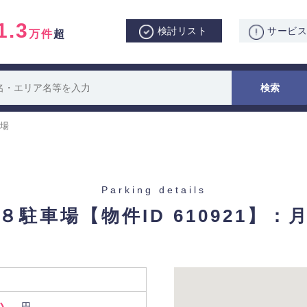
1.3
検討リスト
サービ
万件
超
場
Parking details
８駐車場
【物件ID 610921】
い。
円