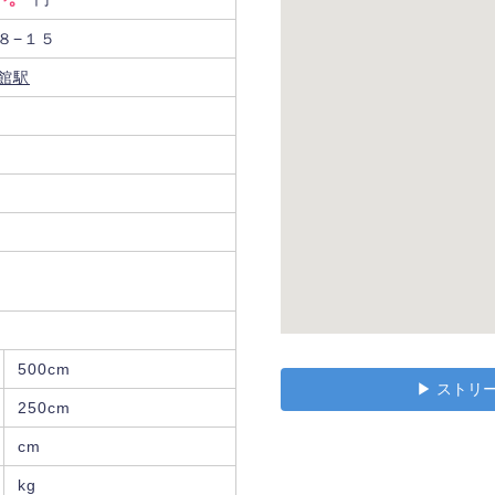
８−１５
館駅
500cm
▶︎ スト
250cm
cm
kg