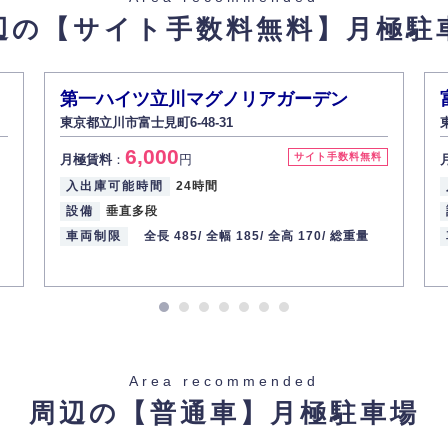
辺の【サイト手数料無料】
月極駐
があった場合、すみやかに開示いたします（ご本人であることが確認できな
から訂正・追加・削除の請求がある場合は適切に対応いたします。
第一ハイツ立川マグノリアガーデン
東京都立川市富士見町6-48-31
ての重要性を理解し、より適切に管理するよう社内教育を実施してまいりま
6,000
サイト手数料無料
月極賃料
：
円
入出庫可能時間
24時間
設備
垂直多段
車両制限
全長 485/
全幅 185/
全高 170/
総重量
Area recommended
周辺の【普通車】
月極駐車場