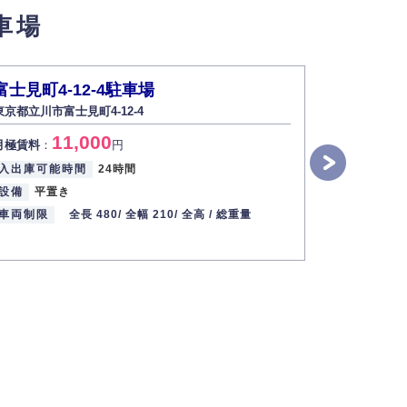
車場
い場合は開示いたしません）。
富士見町4-12-4駐車場
日野本町7
東京都立川市富士見町4-12-4
東京都日野市
す。
11,000
7
月極賃料
：
円
月極賃料
：
2013年12月1日
入出庫可能時間
24時間
入出庫可能
設備
平置き
設備
平置
車両制限
全長 480/
全幅 210/
全高 /
総重量
車両制限