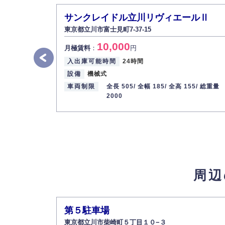
サンクレイドル立川リヴィエールⅡ
東京都立川市富士見町7-37-15
10,000
月極賃料
：
円
入出庫可能時間
24時間
設備
機械式
車両制限
全長 505/
全幅 185/
全高 155/
総重量
2000
周辺
第５駐車場
東京都立川市柴崎町５丁目１０−３