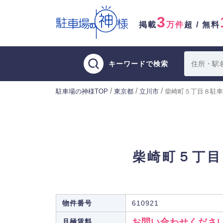
3
掲載
万件
超 / 無料
キーワードで検索
/
/
/
駐車場の神様TOP
東京都
立川市
柴崎町５丁目８駐車
柴崎町５丁目
物件番号
610921
お問い合わせくださ
月極賃料