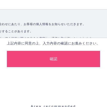
合わせにあたり、お客様の個人情報をお知らせいただきます。
りすることがあります。
う、個人情報に関する法令を遵守し、適切な取り扱いをいたします。
上記内容に同意の上、入力内容の確認にお進みください。
取ることなく、適正に個人情報を取得いたします。
します。
合、あらかじめご本人の同意を得た上で行ないます。
止し、その利用目的に応じて適切かつ安全に管理します。
た場合を除き、お客様の個人情報をご本人の同意なく第三者に提供いたしま
Area recommended