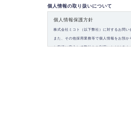
個人情報の取り扱いについて
個人情報保護方針
株式会社ミコト（以下弊社）に対するお問い
また、その他採用業務等で個人情報をお預か
お客様に安心して弊社をご利用いただけるよ
1.個人情報の取得
弊社は、お客様に対して偽りや不正な方法を
2.個人情報の利用
弊社は個人情報を以下の目的にのみ利用いた
以下に定めない目的で個人情報を利用する場
お問い合わせに対する回答、資料等の送付
採用に関する回答、情報の提供
３.個人情報の安全管理
弊社は取り扱う個人情報の外部への漏洩を防
4.個人情報の第三者提供
法的義務など正当な理由に基づく要請があっ