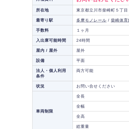
所在地
東京都立川市柴崎町５丁目
最寄り駅
多摩モノレール
/
柴崎体育
手数料
１ヶ月
入出庫可能時間
24時間
屋内 / 屋外
屋外
設備
平面
法人・個人利用
両方可能
条件
状況
お問い合せください
全長
全幅
車両制限
全高
総重量