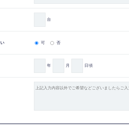
台
払い
可
否
年
月
日頃