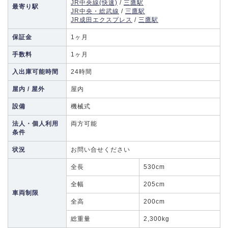
JR中央線(快速)
/
三鷹駅
最寄り駅
JR中央・総武線
/
三鷹駅
JR成田エクスプレス
/
三鷹駅
保証金
1ヶ月
手数料
1ヶ月
入出庫可能時間
24時間
屋内 / 屋外
屋内
設備
機械式
法人・個人利用
両方可能
条件
状況
お問い合せください
全長
530cm
全幅
205cm
車両制限
全高
200cm
総重量
2,300kg