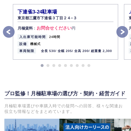
下連雀3-24駐車場
東京都三鷹市下連雀３丁目２４−３
お問合せください
月極賃料
：
円
入出庫可能時間
24時間
設備
機械式
車両制限
全長 530/
全幅 205/
全高 200/
総重量 2,300
プロ監修！月極駐車場の選び方・契約・経営ガイド
月極駐車場選びや車購入時での疑問への回答、様々な関連お
役立ち情報などをまとめています。