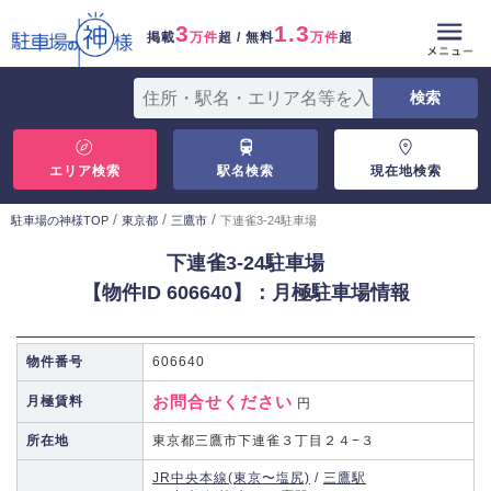
3
1.3
掲載
万件
超 / 無料
万件
超
エリア検索
駅名検索
現在地検索
/
/
/
駐車場の神様TOP
東京都
三鷹市
下連雀3-24駐車場
下連雀3-24駐車場
【物件ID 606640】：月極駐車場情報
物件番号
606640
お問合せください
月極賃料
円
所在地
東京都三鷹市下連雀３丁目２４−３
JR中央本線(東京〜塩尻)
/
三鷹駅