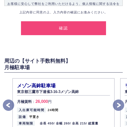
お客様に安心して弊社をご利用いただけるよう、個人情報に関する法令を
遵守し、適切な取り扱いをいたします。
上記内容に同意の上、入力内容の確認にお進みください。
1.個人情報の取得
弊社は、お客様に対して偽りや不正な方法を取ることなく、適正に個人情
報を取得いたします。
2.個人情報の利用
弊社は個人情報を以下の目的にのみ利用いたします。
以下に定めない目的で個人情報を利用する場合、あらかじめご本人の同意
を得た上で行ないます。
周辺の【サイト手数料無料】
お問い合わせに対する回答、資料等の送付
月極駐車場
採用に関する回答、情報の提供
３.個人情報の安全管理
弊社は取り扱う個人情報の外部への漏洩を防止し、その利用目的に応じて
メゾン高鉾駐車場
適切かつ安全に管理します。
東京都三鷹市下連雀3-16-3メゾン高鉾
4.個人情報の第三者提供
26,000
月極賃料
：
円
法的義務など正当な理由に基づく要請があった場合を除き、お客様の個人
情報をご本人の同意なく第三者に提供いたしません。
入出庫可能時間
24時間
5.個人情報の開示・訂正・削除
設備
平置き
お客様ご本人から自己の個人情報開示の請求があった場合、すみやかに開
車両制限
全長 450/
全幅 260/
全高 215/
総重量