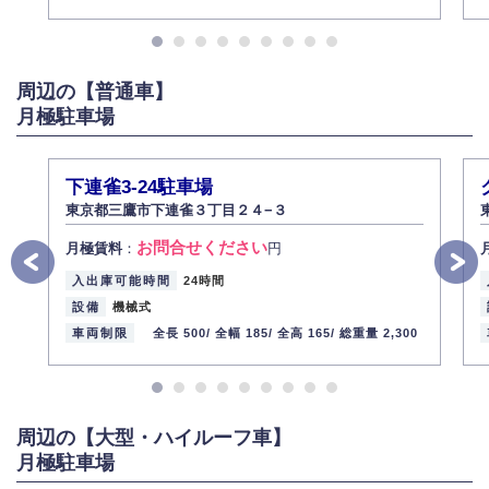
示いたします（ご本人であることが確認できない場合は開示いたしませ
ん）。
また、個人情報の内容に誤りがあり、ご本人から訂正・追加・削除の請求
がある場合は適切に対応いたします。
周辺の【普通車】
6.個人情報管理の社内教育
月極駐車場
弊社社員全員が、個人情報の取り扱いについての重要性を理解し、より適
切に管理するよう社内教育を実施してまいります。
株式会社ミコト
下連雀3-24駐車場
2013年12月1日
代表取締役社長 野口 幸男
東京都三鷹市下連雀３丁目２４−３
お問合せください
月極賃料
：
円
入出庫可能時間
24時間
設備
機械式
車両制限
全長 500/
全幅 185/
全高 165/
総重量 2,300
周辺の【大型・ハイルーフ車】
月極駐車場