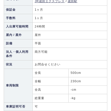
JR成田エクスプレス
/
成田駅
保証金
1ヶ月
手数料
1ヶ月
入出庫可能時間
24時間
屋内 / 屋外
屋外
設備
平面
法人・個人利用
両方可能
条件
状況
お問合せください
全長
500cm
全幅
230cm
車両制限
全高
-cm
総重量
-kg
車庫証明可否
可