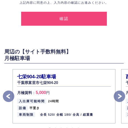
上記内容に同意の上、入力内容の確認にお進みください。
1.個人情報の取得
弊社は、お客様に対して偽りや不正な方法を取ることなく、適正に個人情
報を取得いたします。
2.個人情報の利用
弊社は個人情報を以下の目的にのみ利用いたします。
以下に定めない目的で個人情報を利用する場合、あらかじめご本人の同意
を得た上で行ないます。
周辺の【サイト手数料無料】
お問い合わせに対する回答、資料等の送付
月極駐車場
採用に関する回答、情報の提供
３.個人情報の安全管理
弊社は取り扱う個人情報の外部への漏洩を防止し、その利用目的に応じて
七栄904-20駐車場
適切かつ安全に管理します。
千葉県富里市七栄904-20
4.個人情報の第三者提供
5,000
月極賃料
：
円
法的義務など正当な理由に基づく要請があった場合を除き、お客様の個人
情報をご本人の同意なく第三者に提供いたしません。
入出庫可能時間
24時間
5.個人情報の開示・訂正・削除
設備
平置き
お客様ご本人から自己の個人情報開示の請求があった場合、すみやかに開
車両制限
全長 520/
全幅 180/
全高 /
総重量
示いたします（ご本人であることが確認できない場合は開示いたしませ
ん）。