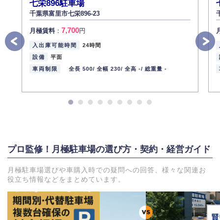
七栄896駐車場
千葉県富里市七栄896-23
7,700
月極賃料
：
円
入出庫可能時間
24時間
設備
平面
車両制限
全長 500/
全幅 230/
全高 -/
総重量 -
プロ監修！月極駐車場の選び方・契約・経営ガイド
月極駐車場選びや車購入時での疑問への回答、様々な関連お
役立ち情報などをまとめています。