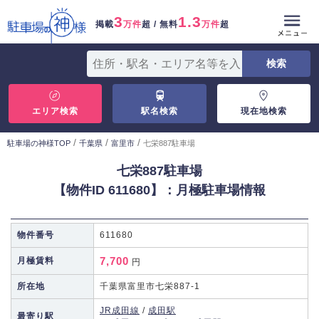
3
1.3
掲載
万件
超 / 無料
万件
超
エリア検索
駅名検索
現在地検索
/
/
/
駐車場の神様TOP
千葉県
富里市
七栄887駐車場
七栄887駐車場
【物件ID 611680】：月極駐車場情報
物件番号
611680
7,700
月極賃料
円
所在地
千葉県富里市七栄887-1
JR成田線
/
成田駅
最寄り駅