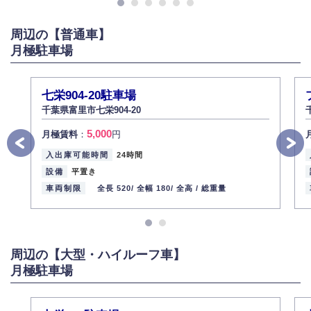
また、個人情報の内容に誤りがあり、ご本人から訂正・追加・削除の請求
がある場合は適切に対応いたします。
周辺の【普通車】
6.個人情報管理の社内教育
月極駐車場
弊社社員全員が、個人情報の取り扱いについての重要性を理解し、より適
切に管理するよう社内教育を実施してまいります。
株式会社ミコト
七栄904-20駐車場
2013年12月1日
代表取締役社長 野口 幸男
千葉県富里市七栄904-20
5,000
月極賃料
：
円
入出庫可能時間
24時間
設備
平置き
車両制限
全長 520/
全幅 180/
全高 /
総重量
周辺の【大型・ハイルーフ車】
月極駐車場