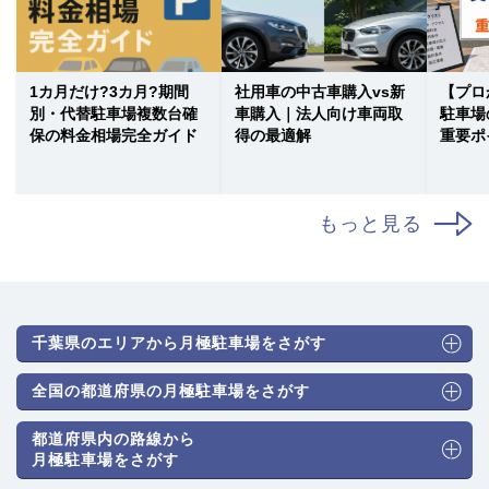
1カ月だけ?3カ月?期間
社用車の中古車購入vs新
【プロ
別・代替駐車場複数台確
車購入｜法人向け車両取
駐車場
保の料金相場完全ガイド
得の最適解
重要ポ
もっと見る
千葉県のエリアから月極駐車場をさがす
全国の都道府県の月極駐車場をさがす
都道府県内の路線から
月極駐車場をさがす