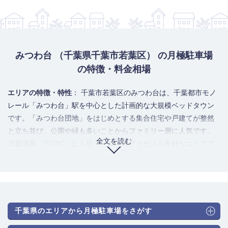
みつわ台 （千葉県千葉市若葉区） の月極駐車場
の特徴・料金相場
エリアの特徴・特性
： 千葉市若葉区のみつわ台は、千葉都市モノ
レール「みつわ台」駅を中心とした計画的な大規模ベッドタウン
です。「みつわ台団地」をはじめとする集合住宅や戸建てが整然
と立ち並び、公園や緑も多いことからファミリー層に人気です。
全文を読む
京葉道路「穴川IC」にも近く、車でのアクセスも良好なエリアで
す。
駐車場のニーズ・利用者の傾向
： エリア内の団地やマンション、
戸建てに住む居住者の自家用車保管がニーズのほぼ全てを占めま
す。ファミリー層が多いため、中型車やミニバンなどの需要が高
いのが特徴です。また、一部でモノレールみつわ台駅への通勤者
千葉県のエリアから月極駐車場をさがす
や、穴川ICを利用する車通勤者の需要も見られます。