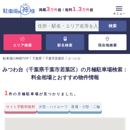
3
1.3
掲載
万件
超 / 無料
万件
超
エリア検索
駅名検索
現在地検索
/
/
/
駐車場の神様TOP
千葉県
千葉市若葉区
みつわ台
みつわ台（千葉県千葉市若葉区）の月極駐車場検索：
料金相場とおすすめ物件情報
1
件の月極駐車場が見つかりました。
サイト手数料無料
大型・ハイルーフ
普通・小型・二輪