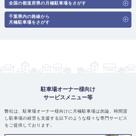
駐車場のタイプと月極料金相場
： 住宅街や団地が中心のため、平
全国の都道府県の月極駐車場をさがす
面式（アスファルト・砂利舗装）が圧倒的に主流です。機械式駐
千葉県内の路線から
車場の供給は非常に希少です。相場は以下の通りです。
月極駐車場をさがす
普通車（機械式）：9,900円～17,600円
普通車（平面式）：7,700円～15,400円
大型・ハイルーフ車対応：8,800円～16,500円
賢い選び方・注意ポイント
： 若葉区の中では比較的リーズナブル
な物件が見つかりやすいエリアです。平面式が主流のため、大型
車やハイルーフ車も探しやすい点がメリットです。一方、機械式
は供給がほぼないため、希望する場合は平面式を中心に探すのが
現実的です。団地内の駐車場は居住者専用の場合もあるため、事
前に確認が必要です。未舗装（砂利）の駐車場も多いため、料金
駐車場オーナー様向け
だけでなく舗装状況や夜間の照明、前面道路の幅などを現地で確
サービスメニュー等
認しましょう。
弊社は、駐車場オーナー様向けに月極駐車場は勿論、
時間貸
し駐車場の経営も支援する以下のような様々な専門サービス
をご提供しております。