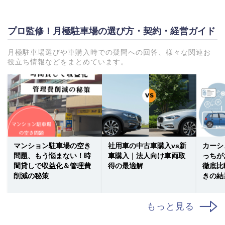
プロ監修！月極駐車場の選び方・契約・経営ガイド
月極駐車場選びや車購入時での疑問への回答、様々な関連お
役立ち情報などをまとめています。
マンション駐車場の空き
社用車の中古車購入vs新
カーシ
問題、もう悩まない！時
車購入｜法人向け車両取
っちが
間貸しで収益化＆管理費
得の最適解
徹底比
削減の秘策
きの結
もっと見る