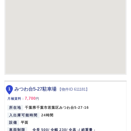
1
みつわ台5-27駐車場
【物件ID 611181】
7,700
月極賃料
：
円
所在地
千葉県千葉市若葉区みつわ台5-27-16
入出庫可能時間
24時間
設備
平面
車両制限
全長 500/ 全幅 230/ 全高 -/ 総重量 -