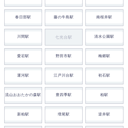
春日部駅
藤の牛島駅
南桜井駅
川間駅
清水公園駅
七光台駅
愛宕駅
野田市駅
梅郷駅
運河駅
江戸川台駅
初石駅
流山おおたかの森駅
豊四季駅
柏駅
新柏駅
増尾駅
逆井駅