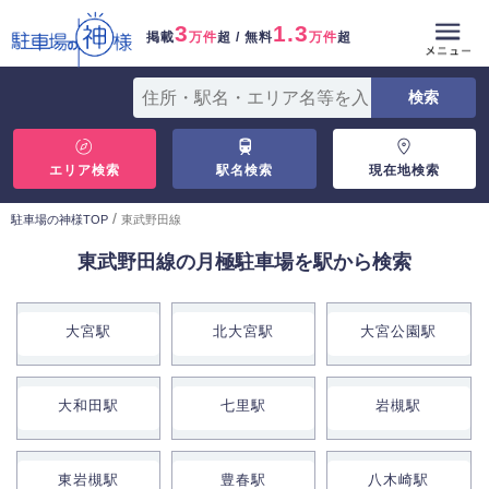
3
1.3
掲載
万件
超 / 無料
万件
超
エリア検索
駅名検索
現在地検索
/
駐車場の神様TOP
東武野田線
東武野田線の月極駐車場を駅から検索
大宮駅
北大宮駅
大宮公園駅
大和田駅
七里駅
岩槻駅
東岩槻駅
豊春駅
八木崎駅