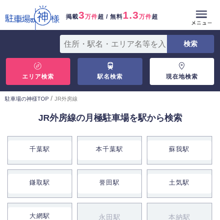
3
1.3
掲載
万件
超 / 無料
万件
超
エリア検索
駅名検索
現在地検索
/
駐車場の神様TOP
JR外房線
JR外房線の月極駐車場を駅から検索
千葉駅
本千葉駅
蘇我駅
鎌取駅
誉田駅
土気駅
大網駅
永田駅
本納駅