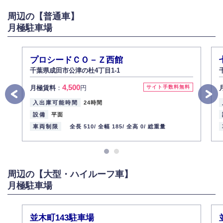
がある場合は適切に対応いたします。
周辺の【普通車】
6.個人情報管理の社内教育
月極駐車場
弊社社員全員が、個人情報の取り扱いについての重要性を理解し、より適
切に管理するよう社内教育を実施してまいります。
株式会社ミコト
プロシードＣＯ－Ｚ西館
2013年12月1日
代表取締役社長 野口 幸男
千葉県成田市公津の杜4丁目1-1
4,500
月極賃料
：
円
サイト手数料無料
入出庫可能時間
24時間
設備
平面
車両制限
全長 510/
全幅 185/
全高 0/
総重量
周辺の【大型・ハイルーフ車】
月極駐車場
並木町143駐車場