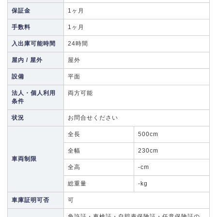
保証金
1ヶ月
手数料
1ヶ月
入出庫可能時間
24時間
屋内 / 屋外
屋外
設備
平面
法人・個人利用
両方可能
条件
状況
お問合せください
全長
500cm
全幅
230cm
車両制限
全高
-cm
総重量
-kg
車庫証明可否
可
免許証・車検証・自賠責保険証・任意保険証の