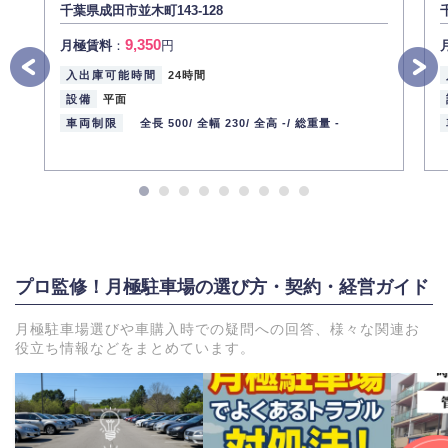
千葉県成田市並木町143-128
9,350
月極賃料
：
円
入出庫可能時間
24時間
設備
平面
車両制限
全長 500/
全幅 230/
全高 -/
総重量 -
プロ監修！月極駐車場の選び方・契約・経営ガイド
月極駐車場選びや車購入時での疑問への回答、様々な関連お
役立ち情報などをまとめています。