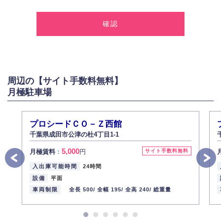
1.個人情報の取得
弊社は、お客様に対して偽りや不正な方法を取ることなく、適正に個人情
報を取得いたします。
2.個人情報の利用
弊社は個人情報を以下の目的にのみ利用いたします。
以下に定めない目的で個人情報を利用する場合、あらかじめご本人の同意
を得た上で行ないます。
周辺の【サイト手数料無料】
お問い合わせに対する回答、資料等の送付
月極駐車場
採用に関する回答、情報の提供
３.個人情報の安全管理
弊社は取り扱う個人情報の外部への漏洩を防止し、その利用目的に応じて
プロシードＣＯ－Ｚ西館
適切かつ安全に管理します。
千葉県成田市公津の杜4丁目1-1
4.個人情報の第三者提供
5,000
月極賃料
：
円
サイト手数料無料
法的義務など正当な理由に基づく要請があった場合を除き、お客様の個人
情報をご本人の同意なく第三者に提供いたしません。
入出庫可能時間
24時間
5.個人情報の開示・訂正・削除
設備
平面
お客様ご本人から自己の個人情報開示の請求があった場合、すみやかに開
車両制限
全長 500/
全幅 195/
全高 240/
総重量
示いたします（ご本人であることが確認できない場合は開示いたしませ
ん）。
また、個人情報の内容に誤りがあり、ご本人から訂正・追加・削除の請求