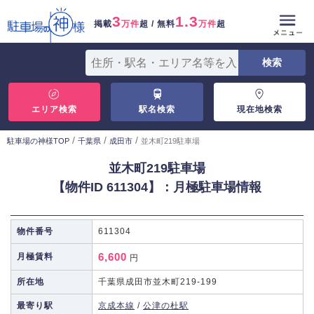
3
1.3
掲載
万件
超 / 無料
万件
超
エリア検索
駅名検索
現在地検索
/
/
/
駐車場の神様TOP
千葉県
成田市
並木町219駐車場
並木町219駐車場
【物件ID 611304】：月極駐車場情報
物件番号
611304
6,600
月極賃料
円
所在地
千葉県成田市並木町219-199
最寄り駅
京成本線
/
公津の杜駅