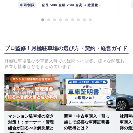
車両制限
全長 500/
全幅 230/
全高 -/
総重量 -
プロ監修！月極駐車場の選び方・契約・経営ガイド
月極駐車場選びや車購入時での疑問への回答、様々な関連お
役立ち情報などをまとめています。
マンション駐車場の空き
新車・中古車購入・引っ
社用車
対策！：オーナー・管理
越しで必要な車庫証明書
車購入
組合が知るべき解決策と
の取得とは？
得の最