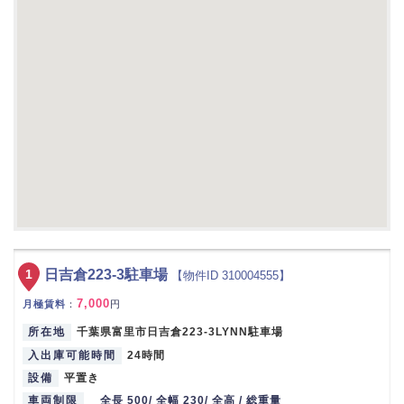
1
日吉倉223-3駐車場
【物件ID 310004555】
7,000
月極賃料
：
円
所在地
千葉県富里市日吉倉223-3LYNN駐車場
入出庫可能時間
24時間
設備
平置き
車両制限
全長 500/ 全幅 230/ 全高 / 総重量