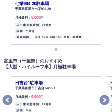
七栄904-20駐車場
千葉県富里市七栄904-20
5,000
月極賃料
：
円
入出庫可能時間
24時間
設備
平置き
車両制限
全長 520/
全幅 180/
全高 /
総重量
富里市（千葉県）のおすすめ
【大型・ハイルーフ車】月極駐車場
日吉台1駐車場
千葉県富里市日吉台1-453-3
9,900
月極賃料
：
円
入出庫可能時間
24時間
設備
平面