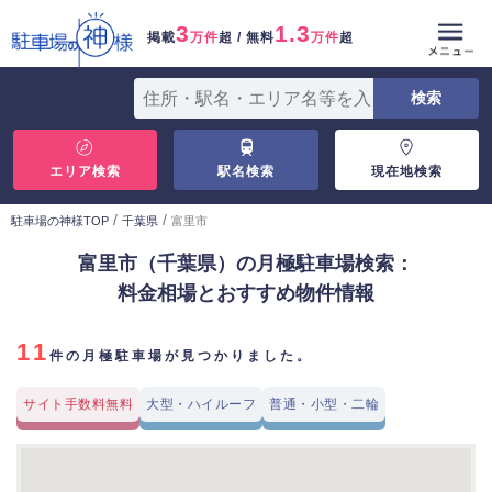
3
1.3
掲載
万件
超 / 無料
万件
超
エリア検索
駅名検索
現在地検索
/
/
駐車場の神様TOP
千葉県
富里市
富里市（千葉県）の月極駐車場検索：
料金相場とおすすめ物件情報
11
件の月極駐車場が見つかりました。
サイト手数料無料
大型・ハイルーフ
普通・小型・二輪