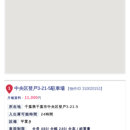
1
中央区登戸3-21-5駐車場
【物件ID 310020153】
11,000
月極賃料
：
円
所在地
千葉県千葉市中央区登戸3-21-5
入出庫可能時間
24時間
設備
平置き
車両制限
全長 480/ 全幅 240/ 全高 / 総重量