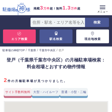
3
1.3
掲載
万件
超 / 無料
万件
超
エリア検索
駅名検索
現在地検索
/
/
/
駐車場の神様TOP
千葉県
千葉市中央区
登戸
登戸（千葉県千葉市中央区）の月極駐車場検索：
料金相場とおすすめ物件情報
2
件の月極駐車場が見つかりました。
サイト手数料無料
大型・ハイルーフ
普通・小型・二輪