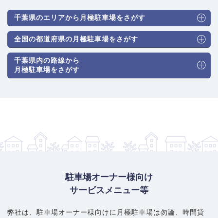
り、近隣のマンション・戸建て居住者の自家用車保管ニーズも集
中。常に供給が不足しがちな激戦区です。
千葉県のエリアから月極駐車場をさがす
駐車場のタイプと月極料金相場
： 中心市街地に近いため機械式駐
車場も一定数ありますが、住宅街では平面式も混在します。駅に
全国の都道府県の月極駐車場をさがす
近いほど高額になります。相場は以下の通りです。
千葉県内の路線から
普通車（機械式）：16,500円～25,300円
月極駐車場をさがす
普通車（平面式）：18,700円～27,500円
大型・ハイルーフ車対応：19,800円～28,600円
賢い選び方・注意ポイント
： 千葉駅、新千葉駅、西登戸駅の3駅が
利用可能なため、どの駅を最も利用するかで選ぶ場所が変わりま
す。平面式は競争率が極めて高いため、機械式を中心に探すのが
現実的です。契約前には必ず車検証で車両サイズ（特に車高・車
幅）が制限内かを確認することが不可欠です。古い区画の住宅街
では道幅が狭い場所もあるため、進入経路の確認も重要です。
駐車場オーナー様向け
サービスメニュー等
弊社は、駐車場オーナー様向けに月極駐車場は勿論、
時間貸