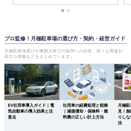
プロ監修！月極駐車場の選び方・契約・経営ガイド
月極駐車場選びや車購入時での疑問への回答、様々な関連お
役立ち情報などをまとめています。
EV社用車導入ガイド｜電
社用車の経費処理と税務
月極駐
気自動車の導入効果と注
｜減価償却・保険料・燃
見！無
意点
料費の正しい計上方法
りしな
法