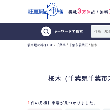
3
掲載
万件
超 / 無料
キーワードで検索
/
/
/
駐車場の神様TOP
千葉県
千葉市若葉区
桜木
桜木（千葉県千葉市
1
件の月極駐車場が見つかりました。