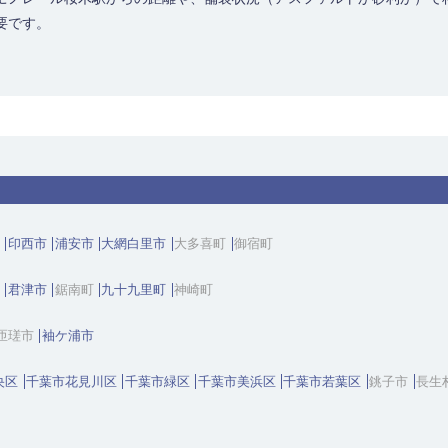
要です。
印西市
浦安市
大網白里市
大多喜町
御宿町
君津市
鋸南町
九十九里町
神崎町
匝瑳市
袖ケ浦市
央区
千葉市花見川区
千葉市緑区
千葉市美浜区
千葉市若葉区
銚子市
長生