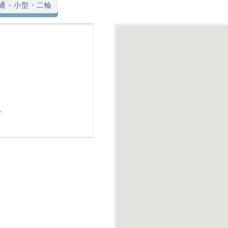
通・小型・二輪
-
駅