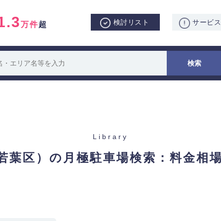
1.3
検討リスト
サービ
万件
超
Library
若葉区）の月極駐車場検索：
料金相