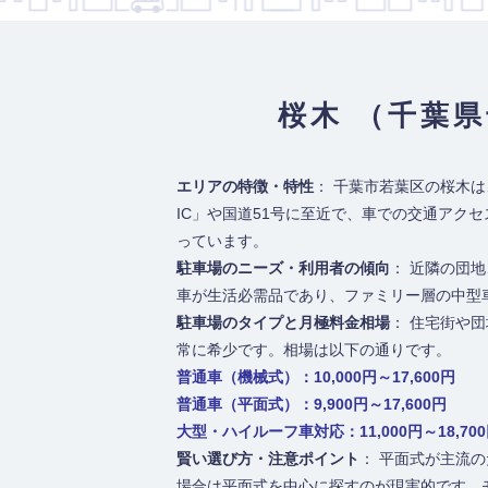
桜木 （千葉
エリアの特徴・特性
： 千葉市若葉区の桜木
IC」や国道51号に至近で、車での交通ア
っています。
駐車場のニーズ・利用者の傾向
： 近隣の団
車が生活必需品であり、ファミリー層の中型
駐車場のタイプと月極料金相場
： 住宅街や
常に希少です。相場は以下の通りです。
普通車（機械式）：10,000円～17,600円
普通車（平面式）：9,900円～17,600円
大型・ハイルーフ車対応：11,000円～18,70
賢い選び方・注意ポイント
： 平面式が主流
場合は平面式を中心に探すのが現実的です。