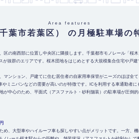
Area features
県千葉市若葉区） の月極駐車場
の
は、区の南西部に位置し中央区に隣接します。千葉都市モノレール「桜
クセスが抜群のエリアです。桜木団地をはじめとする大規模集合住宅や戸
地、マンション、戸建てに住む居住者の自家用車保管がニーズのほぼ全て
車やミニバンなどの需要が高いのが特徴です。ICを利用する車通勤者に
団地が中心のため、平面式（アスファルト・砂利舗装）の駐車場が圧倒
0円
のため、大型車やハイルーフ車も探しやすい点がメリットです。一方、
モノレール桜木駅からの距離や、舗装状況（アスファルトか砂利か）で