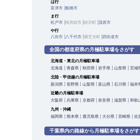
は行
富津市
船橋市
ま行
松戸市
南房総市
睦沢町
茂原市
や行
八街市
八千代市
横芝光町
四街道市
全国の都道府県の月極駐車場をさがす
北海道・東北の月極駐車場
北海道
青森県
秋田県
岩手県
山形県
宮城
北陸・甲信越の月極駐車場
新潟県
長野県
山梨県
富山県
石川県
福井
近畿の月極駐車場
大阪府
兵庫県
京都府
奈良県
滋賀県
和歌
九州・沖縄
福岡県
熊本県
鹿児島県
大分県
宮崎県
佐
千葉県内の路線から
月極駐車場をさがす