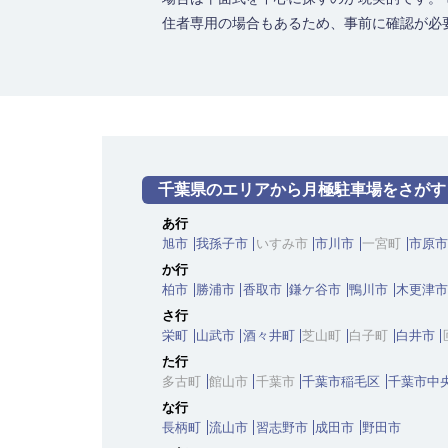
住者専用の場合もあるため、事前に確認が必
千葉県のエリアから月極駐車場をさがす
あ行
旭市
我孫子市
いすみ市
市川市
一宮町
市原市
か行
柏市
勝浦市
香取市
鎌ケ谷市
鴨川市
木更津市
さ行
栄町
山武市
酒々井町
芝山町
白子町
白井市
た行
多古町
館山市
千葉市
千葉市稲毛区
千葉市中
な行
長柄町
流山市
習志野市
成田市
野田市