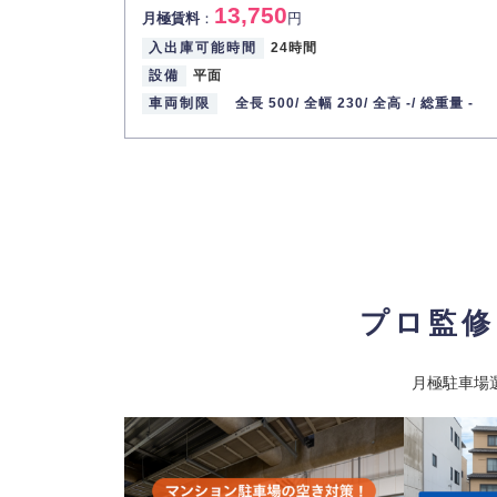
13,750
月極賃料
：
円
入出庫可能時間
24時間
設備
平面
車両制限
全長 500/
全幅 230/
全高 -/
総重量 -
プロ監修
月極駐車場