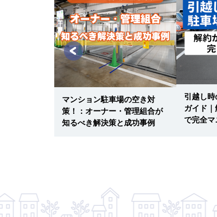
数台確保、予
3つの料金交
引越し時
マンション駐車場の空き対
ガイド｜
策！：オーナー・管理組合が
で完全マ
知るべき解決策と成功事例