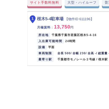
サイト手数料無料
大型・ハイルーフ
普
桜木5-4駐車場
1
【物件ID 611196】
13,750
月極賃料
：
円
所在地
千葉県千葉市若葉区桜木5-4-16
入出庫可能時間
24時間
設備
平面
車両制限
全長 500/ 全幅 230/ 全高 -/ 総重量 
最寄り駅
千葉都市モノレール２号線 / 桜木