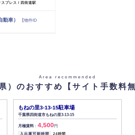
クスプレス / 四街道駅
自動車）
【物件ID
重量 2500
Area recommended
クスプレス / 四街道駅
県）のおすすめ
【サイト手数料
もねの里3-13-15駐車場
千葉県四街道市もねの里3-13-15
4,500
月極賃料
：
円
入出庫可能時間
24時間