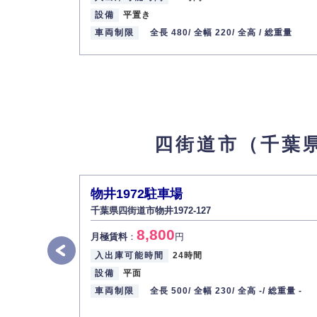
車両制限
全長 500/ 全幅 230/ 全高 -/ 総重量 
設備
平置き
最寄り駅
JR総武本線 / 四街道駅 JR成田エ
車両制限
全長 480/
全幅 220/
全高 /
総重量
和良比951駐車場
7
【物件ID 611644】
7,700
月極賃料
：
円
所在地
千葉県四街道市和良比951-15
入出庫可能時間
24時間
四街道市（千葉
設備
平面
車両制限
全長 500/ 全幅 230/ 全高 -/ 総重量 
最寄り駅
JR総武本線 / 四街道駅 JR成田エ
物井1972駐車場
千葉県四街道市物井1972-127
四街道1-16駐車場
8
【物件ID 611645】
8,800
月極賃料
：
円
8,800
月極賃料
：
円
入出庫可能時間
24時間
所在地
千葉県四街道市四街道1-16-15
設備
平面
入出庫可能時間
24時間
車両制限
全長 500/
全幅 230/
全高 -/
総重量 -
設備
平面