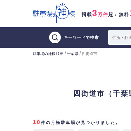
3
掲載
万件
超 / 無料
キーワードで検索
/
/
駐車場の神様TOP
千葉県
四街道市
四街道市（千葉
10
件の月極駐車場が見つかりました。