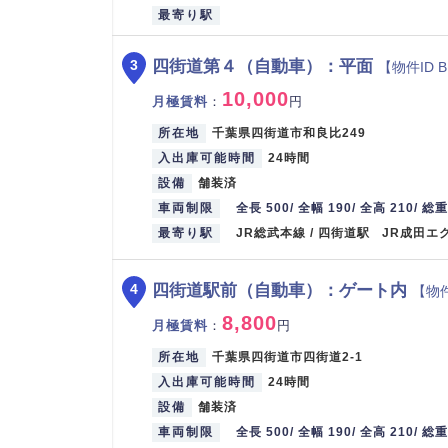
最寄り駅
四街道第４（自動車）：平面
3
【物件ID B
10,000
月極賃料
：
円
所在地
千葉県四街道市和良比249
入出庫可能時間
24時間
設備
舗装済
車両制限
全長 500/ 全幅 190/ 全高 210/ 総
最寄り駅
JR総武本線 / 四街道駅 JR成田エ
四街道駅前（自動車）：ゲート内
4
【物件
8,800
月極賃料
：
円
所在地
千葉県四街道市四街道2-1
入出庫可能時間
24時間
設備
舗装済
車両制限
全長 500/ 全幅 190/ 全高 210/ 総