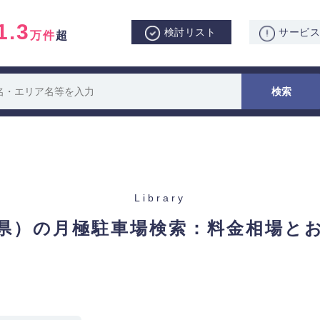
1.3
検討リスト
サービ
万件
超
Library
県）の月極駐車場検索：
料金相場と