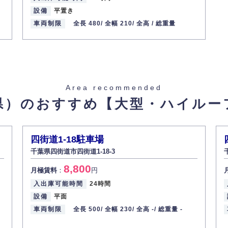
-
設備
平置き
クスプレス / 四街道駅
車両制限
全長 480/
全幅 210/
全高 /
総重量
Area recommended
県）のおすすめ
【大型・ハイルー
-
クスプレス / 四街道駅
四街道1-18駐車場
千葉県四街道市四街道1-18-3
8,800
月極賃料
：
円
入出庫可能時間
24時間
設備
平面
車両制限
全長 500/
全幅 230/
全高 -/
総重量 -