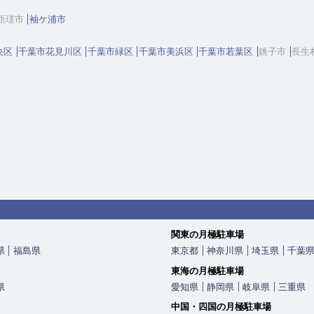
匝瑳市
袖ケ浦市
央区
千葉市花見川区
千葉市緑区
千葉市美浜区
千葉市若葉区
銚子市
長生
関東の月極駐車場
県
福島県
東京都
神奈川県
埼玉県
千葉
東海の月極駐車場
県
愛知県
静岡県
岐阜県
三重県
中国・四国の月極駐車場