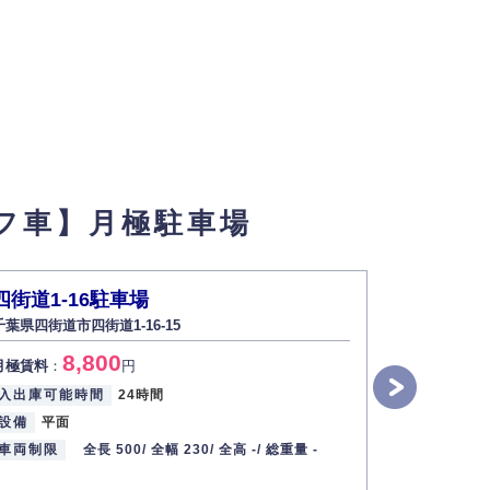
フ車】月極駐車場
四街道1-16駐車場
和良比9
千葉県四街道市四街道1-16-15
千葉県四街道市
8,800
7
月極賃料
：
円
月極賃料
：
入出庫可能時間
24時間
入出庫可能
設備
平面
設備
平面
車両制限
全長 500/
全幅 230/
全高 -/
総重量 -
車両制限