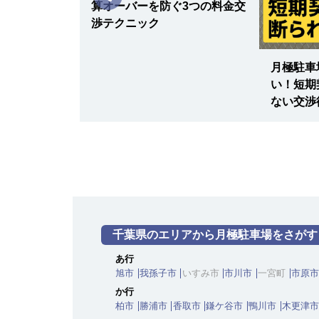
算オーバーを防ぐ3つの料金交
車両制限
全長 500/ 全幅 230/ 全高 -/ 総重量 
渉テクニック
最寄り駅
JR成田エクスプレス / 四街道駅 J
ースのメリッ
月極駐車
｜中小企業向
い！短期
ない交渉
千葉県のエリアから月極駐車場をさがす
あ行
旭市
我孫子市
いすみ市
市川市
一宮町
市原市
か行
柏市
勝浦市
香取市
鎌ケ谷市
鴨川市
木更津市