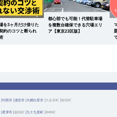
-
R総武本線 / 四街道駅
都心部でも可能！代替駐車場
場を3ヶ月だけ借りた
を複数台確保できる穴場エリ
契約のコツと断られ
ア【東京23区版】
術
印西市
浦安市
大網白里市
大多喜町
御宿町
君津市
鋸南町
九十九里町
神崎町