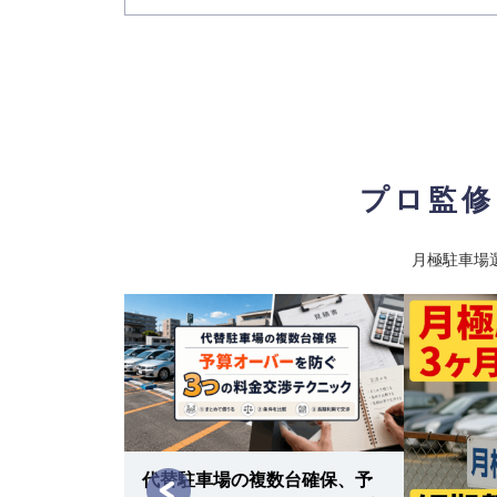
車両制限
全長 500/ 全幅 230/ 全高 -/ 総重量 
最寄り駅
JR総武本線 / 四街道駅 JR成田エ
四街道1-18駐車場
9
【物件ID 611646】
8,800
月極賃料
：
円
所在地
千葉県四街道市四街道1-18-3
プロ監修
入出庫可能時間
24時間
設備
平面
月極駐車場
車両制限
全長 500/ 全幅 230/ 全高 -/ 総重量 
最寄り駅
JR総武本線 / 四街道駅 JR成田エ
物井1972駐車場
10
【物件ID 611647】
8,800
月極賃料
：
円
所在地
千葉県四街道市物井1972-127
入出庫可能時間
24時間
代替駐車場の複数台確保、予
設備
平面