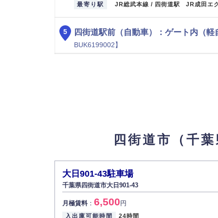
最寄り駅
JR総武本線 / 四街道駅 JR成田エ
四街道駅前（自動車）：ゲート内（軽
5
BUK6199002】
8,800
月極賃料
：
円
所在地
千葉県四街道市四街道2-1
入出庫可能時間
24時間
設備
舗装済
車両制限
全長 340/ 全幅 148/ 全高 200/ 総
最寄り駅
JR総武本線 / 四街道駅 JR成田エ
四街道市（千葉
鹿渡字氾933駐車場
6
【物件ID 611643】
7,700
月極賃料
：
円
大日901-43駐車場
千葉県四街道市大日901-43
所在地
千葉県四街道市鹿渡字氾933-141
入出庫可能時間
24時間
6,500
月極賃料
：
円
設備
平面
入出庫可能時間
24時間