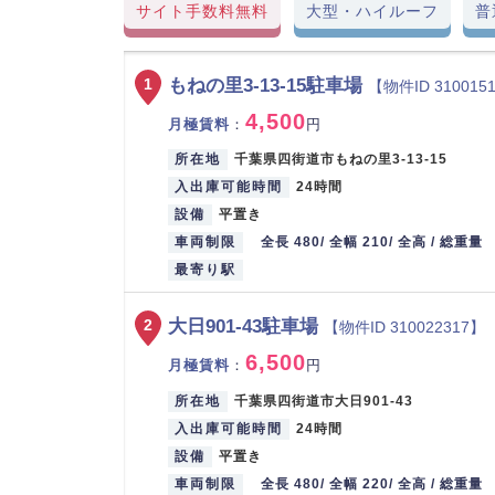
サイト手数料無料
大型・ハイルーフ
普
もねの里3-13-15駐車場
1
【物件ID 310015
4,500
月極賃料
：
円
所在地
千葉県四街道市もねの里3-13-15
入出庫可能時間
24時間
設備
平置き
車両制限
全長 480/ 全幅 210/ 全高 / 総重量
最寄り駅
大日901-43駐車場
2
【物件ID 310022317】
6,500
月極賃料
：
円
所在地
千葉県四街道市大日901-43
入出庫可能時間
24時間
設備
平置き
車両制限
全長 480/ 全幅 220/ 全高 / 総重量