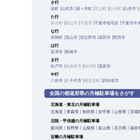
さ行
栄町
山武市
酒々井町
芝山町
白子町
白井市
た行
多古町
館山市
千葉市
千葉市稲毛区
千葉市中
な行
長柄町
流山市
習志野市
成田市
野田市
は行
富津市
船橋市
ま行
松戸市
南房総市
睦沢町
茂原市
や行
八街市
八千代市
横芝光町
四街道市
全国の都道府県の月極駐車場をさがす
北海道・東北の月極駐車場
北海道
青森県
秋田県
岩手県
山形県
宮城
北陸・甲信越の月極駐車場
新潟県
長野県
山梨県
富山県
石川県
福井
近畿の月極駐車場