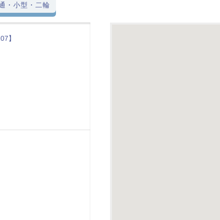
通・小型・二輪
107】