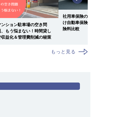
社用車保険の選び方｜法人向
け自動車保険の補償内容と保
マンション駐車場の空き問
険料比較
題、もう悩まない！時間貸し
で収益化＆管理費削減の秘策
もっと見る