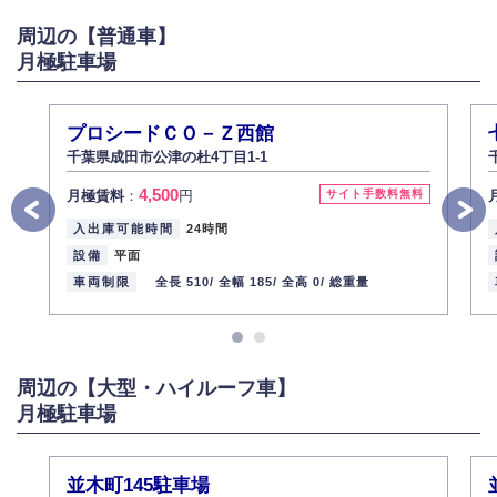
がある場合は適切に対応いたします。
周辺の【普通車】
6.個人情報管理の社内教育
月極駐車場
弊社社員全員が、個人情報の取り扱いについての重要性を理解し、より適
切に管理するよう社内教育を実施してまいります。
株式会社ミコト
プロシードＣＯ－Ｚ西館
2013年12月1日
代表取締役社長 野口 幸男
千葉県成田市公津の杜4丁目1-1
4,500
月極賃料
：
円
サイト手数料無料
入出庫可能時間
24時間
設備
平面
車両制限
全長 510/
全幅 185/
全高 0/
総重量
周辺の【大型・ハイルーフ車】
月極駐車場
並木町145駐車場