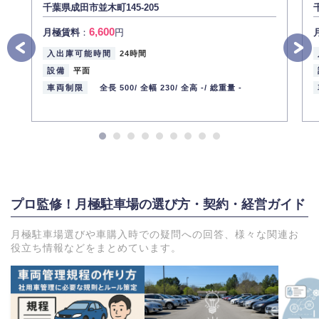
千葉県成田市並木町145-205
6,600
月極賃料
：
円
入出庫可能時間
24時間
設備
平面
車両制限
全長 500/
全幅 230/
全高 -/
総重量 -
プロ監修！月極駐車場の選び方・契約・経営ガイド
月極駐車場選びや車購入時での疑問への回答、様々な関連お
役立ち情報などをまとめています。