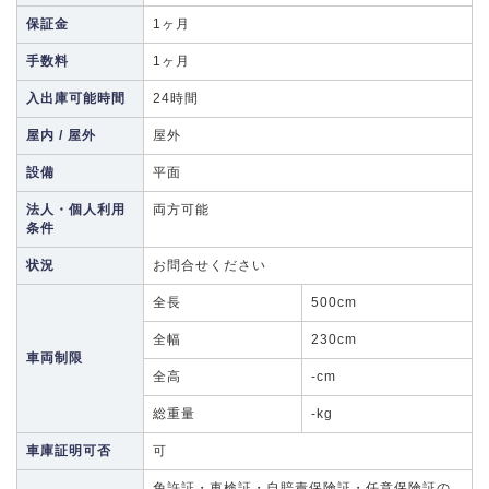
保証金
1ヶ月
手数料
1ヶ月
入出庫可能時間
24時間
屋内 / 屋外
屋外
設備
平面
法人・個人利用
両方可能
条件
状況
お問合せください
全長
500cm
全幅
230cm
車両制限
全高
-cm
総重量
-kg
車庫証明可否
可
免許証・車検証・自賠責保険証・任意保険証の