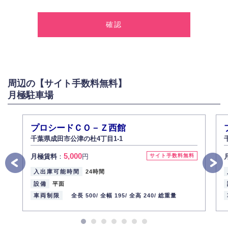
1.個人情報の取得
弊社は、お客様に対して偽りや不正な方法を取ることなく、適正に個人情
報を取得いたします。
2.個人情報の利用
弊社は個人情報を以下の目的にのみ利用いたします。
以下に定めない目的で個人情報を利用する場合、あらかじめご本人の同意
を得た上で行ないます。
周辺の【サイト手数料無料】
お問い合わせに対する回答、資料等の送付
月極駐車場
採用に関する回答、情報の提供
３.個人情報の安全管理
弊社は取り扱う個人情報の外部への漏洩を防止し、その利用目的に応じて
プロシードＣＯ－Ｚ西館
適切かつ安全に管理します。
千葉県成田市公津の杜4丁目1-1
4.個人情報の第三者提供
5,000
月極賃料
：
円
サイト手数料無料
法的義務など正当な理由に基づく要請があった場合を除き、お客様の個人
情報をご本人の同意なく第三者に提供いたしません。
入出庫可能時間
24時間
5.個人情報の開示・訂正・削除
設備
平面
お客様ご本人から自己の個人情報開示の請求があった場合、すみやかに開
車両制限
全長 500/
全幅 195/
全高 240/
総重量
示いたします（ご本人であることが確認できない場合は開示いたしませ
ん）。
また、個人情報の内容に誤りがあり、ご本人から訂正・追加・削除の請求