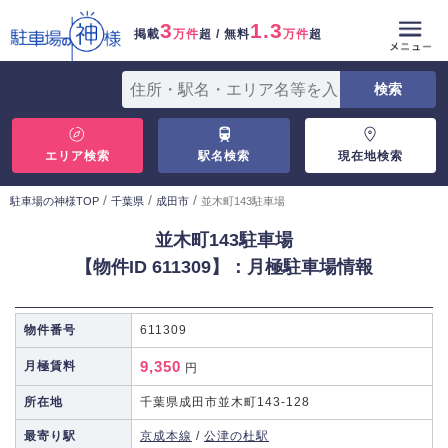
3
1.3
掲載
万件
超 / 無料
万件
超
エリア検索
駅名検索
現在地検索
/
/
/
駐車場の神様TOP
千葉県
成田市
並木町143駐車場
並木町143駐車場
【物件ID 611309】：月極駐車場情報
物件番号
611309
9,350
月極賃料
円
所在地
千葉県成田市並木町143-128
最寄り駅
京成本線
/
公津の杜駅