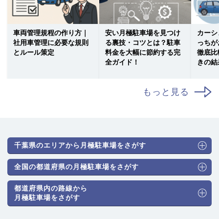
車両管理規程の作り方｜
安い月極駐車場を見つけ
カーシ
社用車管理に必要な規則
る裏技・コツとは？駐車
っちが
とルール策定
料金を大幅に節約する完
徹底比
全ガイド！
きの結
もっと見る
千葉県のエリアから月極駐車場をさがす
全国の都道府県の月極駐車場をさがす
都道府県内の路線から
月極駐車場をさがす