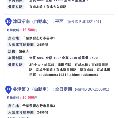
車両制限
全長 400/ 全幅 1740/ 全高 -/ 総重量 -
最寄り駅
京成本線 / 京成大久保駅
10
津田沼南（自動車）：平面
【物件ID BUK1821401】
16,500
月極賃料
：
円
所在地
千葉県習志野市谷津1
入出庫可能時間
24時間
設備
舗装済
車両制限
全長 500/ 全幅 190/ 全高 210/ 総重量 2500
最寄り駅
JR中央・総武線 / 津田沼駅 京成本線 / 京成津田沼
駅 京成千葉線 / 京成津田沼駅 新京成線 / 京成津田
沼駅 tsudanuma11314.shinntsudanuma
11
谷津第３（自動車）：全日定期
【物件ID BUK2680401】
10,000
月極賃料
：
円
所在地
千葉県習志野市谷津3
入出庫可能時間
24時間