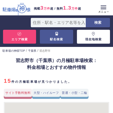
3
1.3
掲載
万件
超 / 無料
万件
超
エリア検索
駅名検索
現在地検索
/
/
駐車場の神様TOP
千葉県
習志野市
習志野市（千葉県）の月極駐車場検索：
料金相場とおすすめ物件情報
15
件の月極駐車場が見つかりました。
サイト手数料無料
大型・ハイルーフ
普通・小型・二輪