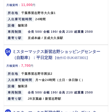
11,000
月極賃料
：
円
所在地
千葉県習志野市大久保1
入出庫可能時間
24時間
設備
舗装済
車両制限
全長 500/ 全幅 190/ 全高 210/ 総重量 2500
最寄り駅
京成本線 / 京成大久保駅
14
ミスターマックス新習志野ショッピングセンター
（自動車）：平日定期
【物件ID BUK4873801】
7,700
月極賃料
：
円
所在地
千葉県習志野市茜浜2
入出庫可能時間
月〜金24時間（土日・休日除く）
設備
舗装済
車両制限
全長 500/ 全幅 190/ 全高 210/ 総重量 2500
最寄り駅
JR京葉線 / 新習志野駅