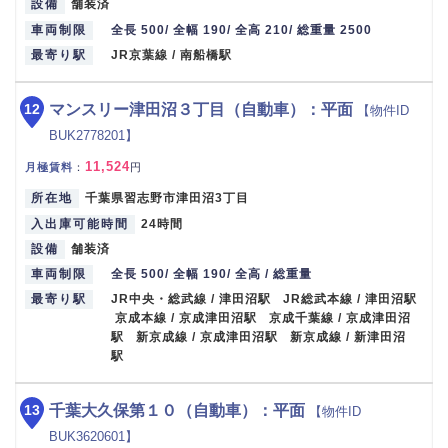
設備
舗装済
車両制限
全長 500/ 全幅 190/ 全高 210/ 総重量 2500
最寄り駅
JR京葉線 / 南船橋駅
12
マンスリー津田沼３丁目（自動車）：平面
【物件ID
BUK2778201】
11,524
月極賃料
：
円
所在地
千葉県習志野市津田沼3丁目
入出庫可能時間
24時間
設備
舗装済
車両制限
全長 500/ 全幅 190/ 全高 / 総重量
最寄り駅
JR中央・総武線 / 津田沼駅 JR総武本線 / 津田沼駅
京成本線 / 京成津田沼駅 京成千葉線 / 京成津田沼
駅 新京成線 / 京成津田沼駅 新京成線 / 新津田沼
駅
13
千葉大久保第１０（自動車）：平面
【物件ID
BUK3620601】