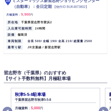
15
ミスターマックス新習志野ショッピングセンター
（自動車）：全日定期
【物件ID BUK4873802】
9,900
月極賃料
：
円
所在地
千葉県習志野市茜浜2
入出庫可能時間
24時間
設備
舗装済
車両制限
全長 500/ 全幅 190/ 全高 210/ 総重量 2500
最寄り駅
JR京葉線 / 新習志野駅
習志野市（千葉県）のおすすめ
【サイト手数料無料】月極駐車場
秋津5-5-8駐車場
千葉県習志野市秋津5-5-8
5,000
月極賃料
：
円