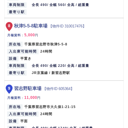
車両制限
全長 490/ 全幅 560/ 全高 / 総重量
最寄り駅
8
秋津5-5-8駐車場
【物件ID 310017476】
5,000
月極賃料
：
円
所在地
千葉県習志野市秋津5-5-8
入出庫可能時間
24時間
設備
平置き
車両制限
全長 490/ 全幅 220/ 全高 / 総重量
最寄り駅
JR京葉線 / 新習志野駅
9
習志野駐車場
【物件ID 605364】
11,000
月極賃料
：
円
所在地
千葉県習志野市大久保1-21-15
入出庫可能時間
24時間
設備
平面