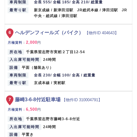
車両制限
全長 555/ 全幅 185/ 全高 210/ 総重量
最寄り駅
新京成線 / 新津田沼駅 JR総武本線 / 津田沼駅 JR
中央・総武線 / 津田沼駅
6
ヘルデンフィールズ（バイク）
【物件ID 404643】
2,000
月極賃料
：
円
所在地
千葉県習志野市実籾２丁目12-54
入出庫可能時間
24時間
設備
平面（舗装あり）
車両制限
全長 230/ 全幅 100/ 全高 / 総重量
最寄り駅
京成本線 / 実籾駅
7
藤崎3-6-8付近駐車場
【物件ID 310004791】
6,500
月極賃料
：
円
所在地
千葉県習志野市藤崎3-6-8付近
入出庫可能時間
24時間
設備
平置き