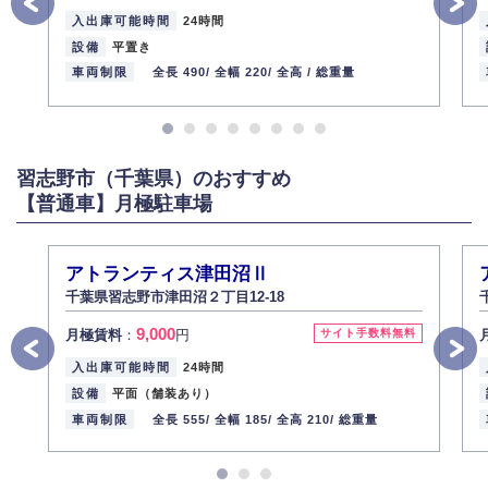
入出庫可能時間
24時間
設備
平置き
車両制限
全長 490/
全幅 220/
全高 /
総重量
習志野市（千葉県）のおすすめ
【普通車】月極駐車場
アトランティス津田沼Ⅱ
千葉県習志野市津田沼２丁目12-18
9,000
月極賃料
：
円
サイト手数料無料
入出庫可能時間
24時間
設備
平面（舗装あり）
車両制限
全長 555/
全幅 185/
全高 210/
総重量