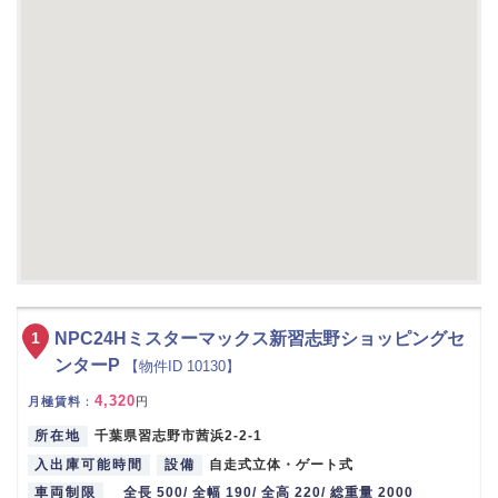
1
NPC24Hミスターマックス新習志野ショッピングセ
ンターP
【物件ID 10130】
4,320
月極賃料
：
円
所在地
千葉県習志野市茜浜2-2-1
入出庫可能時間
設備
自走式立体・ゲート式
車両制限
全長 500/ 全幅 190/ 全高 220/ 総重量 2000