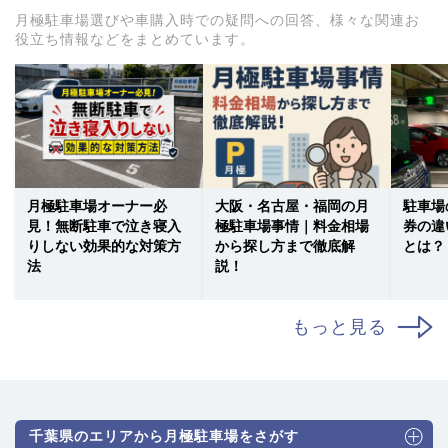
月極駐車場選びや車購入時での疑問への回答、様々な関連お
役立ち情報などをまとめています。
月極駐車場オーナー必
大阪・名古屋・福岡の月
駐車場
見！無断駐車で泣き寝入
極駐車場事情｜料金相場
券の違
りしない効果的な対策方
から探し方まで徹底解
とは？
法
説！
もっと見る
千葉県のエリアから月極駐車場をさがす