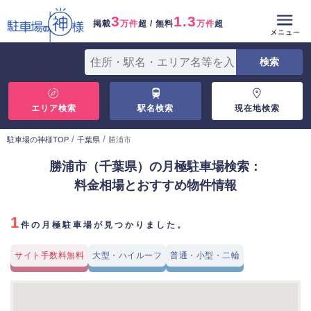
3
1.3
掲載
万件
超 / 無料
万件
超
エリア検索
駅名検索
現在地検索
/
/
駐車場の神様TOP
千葉県
勝浦市
勝浦市（千葉県）の月極駐車場検索：
料金相場とおすすめ物件情報
1
件の月極駐車場が見つかりました。
サイト手数料無料
大型・ハイルーフ
普通・小型・二輪