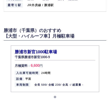
最寄り駅
JR外房線 / 勝浦駅
勝浦市（千葉県）のおすすめ
【大型・ハイルーフ車】月極駐車場
勝浦市新官1000駐車場
千葉県勝浦市新官1000-9
6,600
月極賃料
：
円
入出庫可能時間
24時間
設備
平面
車両制限
全長 500/
全幅 230/
全高 -/
総重量 -