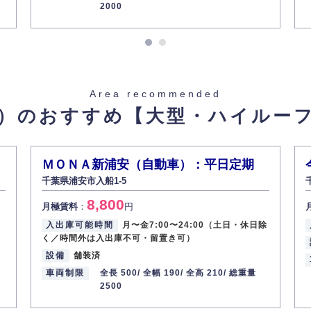
2000
Area recommended
）のおすすめ
【大型・ハイルー
ＭＯＮＡ新浦安（自動車）：平日定期
千葉県浦安市入船1-5
8,800
月極賃料
：
円
入出庫可能時間
月〜金7:00〜24:00（土日・休日除
く／時間外は入出庫不可・留置き可）
設備
舗装済
車両制限
全長 500/
全幅 190/
全高 210/
総重量
2500
量 -