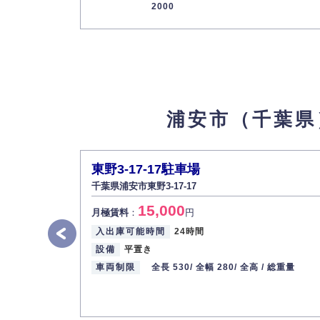
2000
最寄り駅
高洲1-21-7駐車場
9
【物件ID 310029276】
12,000
月極賃料
：
円
所在地
千葉県浦安市高洲1-21-7
浦安市（千葉県
入出庫可能時間
24時間
設備
平置き
車両制限
全長 546/ 全幅 295/ 全高 / 総重量
東野3-17-17駐車場
最寄り駅
JR京葉線 / 新浦安駅
千葉県浦安市東野3-17-17
浦安富士見駐車場
15,000
10
【物件ID 605366】
月極賃料
：
円
お問合せください
入出庫可能時間
24時間
月極賃料
：
円
設備
平置き
所在地
千葉県浦安市富士見５−２２−23
車両制限
全長 530/
全幅 280/
全高 /
総重量
入出庫可能時間
24時間
設備
機械式
車両制限
全長 500/ 全幅 185/ 全高 185/ 総重