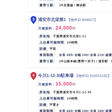
最寄り駅
JR京葉線 / 舞浜駅
浦安市北栄第1
3
【物件ID 604607】
24,000
月極賃料
：
円
所在地
千葉県浦安市北栄1-11
入出庫可能時間
24時間
設備
平面
車両制限
全長 480/ 全幅 190/ 全高 210/ 総重
最寄り駅
JR山陰本線(豊岡〜米子) / 浦安駅
今川1-12-30駐車場
4
【物件ID 310015182】
15,000
月極賃料
：
円
所在地
千葉県浦安市今川1-12-30
入出庫可能時間
24時間
設備
平置き
車両制限
全長 460/ 全幅 190/ 全高 180/ 総