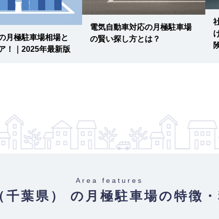
電気自動車対応の月極駐車場
BUK1818503】
の月極駐車場相場と
の賢い探し方とは？
ア！｜2025年最新版
重量 2500
車）
【物件ID
Area features
（千葉県） の月極駐車場
の特徴・