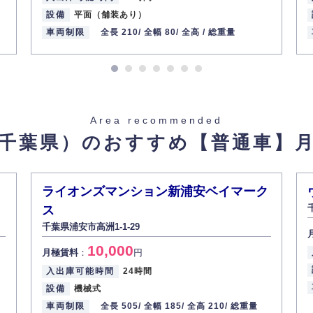
設備
平面（舗装あり）
車両制限
全長 210/
全幅 80/
全高 /
総重量
Area recommended
千葉県）のおすすめ
【普通車】
ライオンズマンション新浦安ベイマーク
4】
ス
千葉県浦安市高洲1-1-29
10,000
月極賃料
：
円
入出庫可能時間
24時間
設備
機械式
車両制限
全長 505/
全幅 185/
全高 210/
総重量