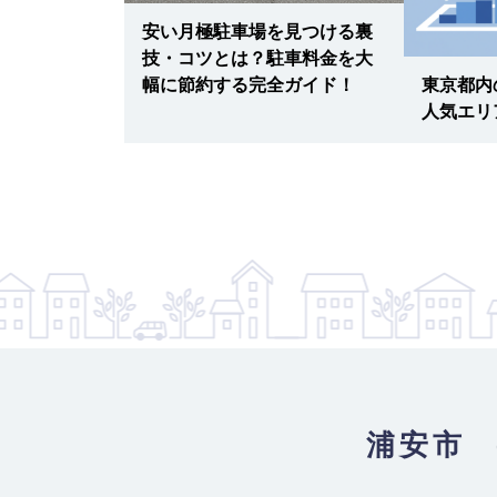
最寄り駅
JR京葉線 / 新浦安駅
安い月極駐車場を見つける裏
技・コツとは？駐車料金を大
新浦安第２（自動車）：平面2
13
【物件ID 
東京都内
幅に節約する完全ガイド！
15,715
人気エリ
月極賃料
：
円
所在地
千葉県浦安市入船4丁目
入出庫可能時間
24時間
設備
舗装済
車両制限
全長 500/ 全幅 190/ 全高 210/ 総
最寄り駅
JR京葉線 / 新浦安駅
新浦安第２（自動車）：平面（軽自動
14
BUK1818504】
14,300
月極賃料
：
円
所在地
千葉県浦安市入船4丁目
浦安市 
入出庫可能時間
24時間
設備
舗装済