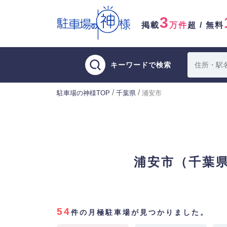
3
掲載
万件
超 / 無料
キーワードで検索
/
/
駐車場の神様TOP
千葉県
浦安市
浦安市（千葉
54
件の月極駐車場が見つかりました。