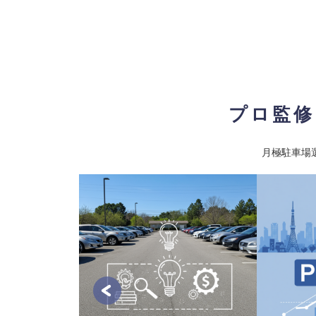
最寄り駅
JR京葉線 / 舞浜駅
浦安市北栄3駐車場
11
【物件ID 606536】
¥15,000
月極賃料
：
円
所在地
千葉県浦安市北栄３丁目８－２２
プロ監修
入出庫可能時間
24時間
設備
平面
車両制限
全長 600/ 全幅 210/ 全高 -/ 総重量 
月極駐車場
最寄り駅
JR山陰本線(豊岡〜米子) / 浦安駅
新浦安第２（自動車）：平面1
12
【物件ID 
18,334
月極賃料
：
円
所在地
千葉県浦安市入船4丁目
入出庫可能時間
24時間
設備
舗装済
賢い月極駐車
車両制限
全長 500/ 全幅 190/ 全高 210/ 総
択の重要ポイ