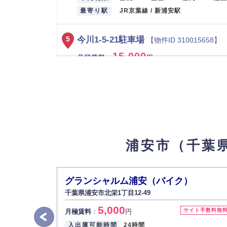
最寄り駅
JR京葉線 / 新浦安駅
今川1-5-21駐車場
5
【物件ID 310015658】
15,000
月極賃料
：
円
所在地
千葉県浦安市今川1-5-21
入出庫可能時間
24時間
設備
平置き
車両制限
全長 480/ 全幅 210/ 全高 / 総重量
最寄り駅
JR京葉線 / 新浦安駅
浦安市（千葉
東野3-17-17駐車場
6
【物件ID 310017676】
15,000
月極賃料
：
円
グランシャルム浦安（バイク）
所在地
千葉県浦安市東野3-17-17
千葉県浦安市北栄1丁目12-49
入出庫可能時間
24時間
5,000
サイト手数料無
月極賃料
：
円
設備
平置き
入出庫可能時間
24時間
車両制限
全長 530/ 全幅 280/ 全高 / 総重量