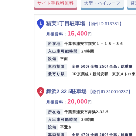
サイト手数料無料
大型・ハイルーフ
普
猫実1丁目駐車場
1
【物件ID 613781】
15,400
月極賃料
：
円
所在地
千葉県浦安市猫実１－１８－３６
入出庫可能時間
24時間
設備
平面
車両制限
全長 500/ 全幅 250/ 全高 / 総重量
最寄り駅
JR京葉線 / 新浦安駅 東京メトロ東
舞浜2-32-5駐車場
2
【物件ID 310010237】
20,000
月極賃料
：
円
所在地
千葉県浦安市舞浜2-32-5
入出庫可能時間
24時間
設備
平置き
車両制限
全長 470/ 全幅 260/ 全高 / 総重量