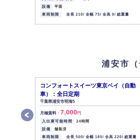
設備
平面
最寄り駅
車両制限
全長 210/
全幅 75/
全高 0/
総重量
高洲1-6駐車場
7
【物件ID 310020720】
8,000
月極賃料
：
円
所在地
千葉県浦安市高洲1-6-13
入出庫可能時間
24時間
設備
平置き
浦安市（
車両制限
全長 500/ 全幅 240/ 全高 / 総重量
最寄り駅
JR京葉線 / 新浦安駅
コンフォートスイーツ東京ベイ（自動
日の出6-19-15駐車場
8
【物件ID 31002362
車）：全日定期
千葉県浦安市明海5
7,500
月極賃料
：
円
7,000
月極賃料
：
円
所在地
千葉県浦安市日の出6-19-15
入出庫可能時間
24時間
入出庫可能時間
24時間
設備
舗装済
設備
平置き
車両制限
全長 500/
全幅 185/
全高 220/
総重量
車両制限
全長 650/ 全幅 250/ 全高 / 総重量