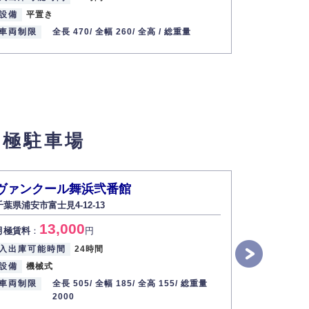
設備
平置き
設備
平置
車両制限
全長 470/
全幅 260/
全高 /
総重量
車両制限
月極駐車場
ヴァンクール舞浜弐番館
浦安富士
千葉県浦安市富士見4-12-13
千葉県浦安市
13,000
月極賃料
：
円
月極賃料
：
入出庫可能時間
24時間
入出庫可能
設備
機械式
設備
機械
車両制限
全長 505/
全幅 185/
全高 155/
総重量
車両制限
2000