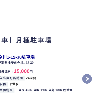
フ車】月極駐車場
今川1-12-30駐車場
舞浜2-3
千葉県浦安市今川1-12-30
千葉県浦安市舞
15,000
2
月極賃料
：
円
月極賃料
：
入出庫可能時間
24時間
入出庫可能
設備
平置き
設備
平置
車両制限
全長 460/
全幅 190/
全高 180/
総重量
車両制限