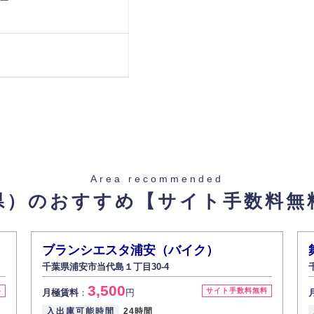
Area recommended
県）のおすすめ
【サイト手数料無
ブランシエスタ浦安（バイク）
千葉県浦安市当代島１丁目30-4
3,500
料
サイト手数料無料
月極賃料
：
円
入出庫可能時間
24時間