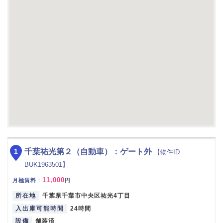
1
千葉祐光第２（自動車）：ゲート外
【物件ID
BUK1963501】
11,000
月極賃料
：
円
所在地
千葉県千葉市中央区祐光4丁目
入出庫可能時間
24時間
設備
舗装済