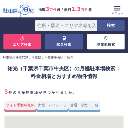
3
1.3
掲載
万件
超 / 無料
万件
超
エリア検索
駅名検索
現在地検索
/
/
/
駐車場の神様TOP
千葉県
千葉市中央区
祐光
祐光（千葉県千葉市中央区）の月極駐車場検索：
料金相場とおすすめ物件情報
3
件の月極駐車場が見つかりました。
サイト手数料無料
大型・ハイルーフ
普通・小型・二輪