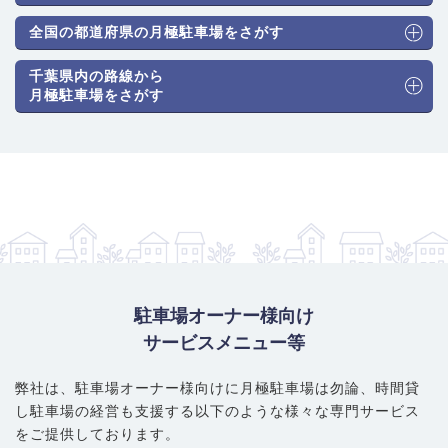
駐車場のタイプと月極料金相場
： 住宅街のため平面式（アスファ
ルト・砂利）が主流ですが、駅に近いエリアやマンション併設で
全国の都道府県の月極駐車場をさがす
機械式も見られます。相場は以下の通りです。
千葉県内の路線から
普通車（機械式）：16,500円～24,200円
月極駐車場をさがす
普通車（平面式）：17,600円～25,300円
大型・ハイルーフ車対応：18,700円～26,400円
賢い選び方・注意ポイント
： 千葉駅・東千葉駅からの距離によっ
て料金が明確に変動します。駅に近いほど高額になり、平面式は
競争率が高いです。機械式は供給が少ないため、希望する場合は
根気強く探す必要があります。住宅街の路地は道幅が狭い場合が
あるため、契約前に進入経路と駐車のしやすさを現地で確認する
ことが重要です。
駐車場オーナー様向け
サービスメニュー等
弊社は、駐車場オーナー様向けに月極駐車場は勿論、
時間貸
し駐車場の経営も支援する以下のような様々な専門サービス
をご提供しております。