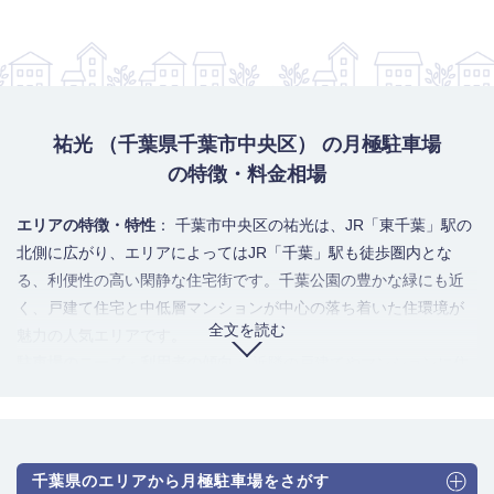
祐光 （千葉県千葉市中央区） の月極駐車場
の特徴・料金相場
エリアの特徴・特性
： 千葉市中央区の祐光は、JR「東千葉」駅の
北側に広がり、エリアによってはJR「千葉」駅も徒歩圏内とな
る、利便性の高い閑静な住宅街です。千葉公園の豊かな緑にも近
く、戸建て住宅と中低層マンションが中心の落ち着いた住環境が
全文を読む
魅力の人気エリアです。
駐車場のニーズ・利用者の傾向
： 近隣の戸建てやマンションに住
む居住者の自家用車保管が主なニーズです。ファミリー層も多
く、中型車やミニバンの需要が高い傾向にあります。また、千葉
駅・東千葉駅への通勤・通学利用者による需要も競合するため、
駅に近い物件は人気があり、供給は不足しがちです。
千葉県のエリアから月極駐車場をさがす