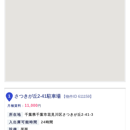
1
さつきが丘2-41駐車場
【物件ID 611159】
11,000
月極賃料
：
円
所在地
千葉県千葉市花見川区さつきが丘2-41-3
入出庫可能時間
24時間
設備
平面