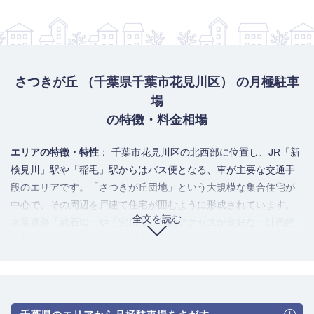
さつきが丘 （千葉県千葉市花見川区） の月極駐車
場
の特徴・料金相場
エリアの特徴・特性
： 千葉市花見川区の北西部に位置し、JR「新
検見川」駅や「稲毛」駅からはバス便となる、車が主要な交通手
段のエリアです。「さつきが丘団地」という大規模な集合住宅が
中心で、その周辺を戸建て住宅が囲むように形成されています。
全文を読む
京葉道路「武石IC」や「穴川IC」へのアクセスが良好な、計画的
に整備された閑静な住宅街です。
駐車場のニーズ・利用者の傾向
： 「さつきが丘団地」をはじめと
する近隣の集合住宅・戸建て居住者の自家用車保管がニーズのほ
ぼ全てを占めます。駅からは距離があるため車が生活必需品であ
り、ファミリー層の中型車やミニバン、SUVなどの需要が高いの