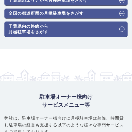
千葉県のエリアから月極駐車場をさがす
が特徴です。ICを利用する車通勤者にも利用されています。
駐車場のタイプと月極料金相場
： 大規模団地が中心のため、平面
全国の都道府県の月極駐車場をさがす
式（アスファルト・砂利舗装）の駐車場が圧倒的に主流です。機
千葉県内の路線から
械式駐車場の供給は非常に希少です。相場は以下の通りです。
月極駐車場をさがす
普通車（機械式）：9,900円～16,500円
普通車（平面式）：7,700円～14,300円
大型・ハイルーフ車対応：8,800円～15,400円
賢い選び方・注意ポイント
： 花見川区の中では比較的リーズナブ
ルな物件が見つかりやすいエリアです。平面式が主流のため、大
型車やハイルーフ車も探しやすい点がメリットです。一方、機械
式は供給がほぼないため、希望する場合は平面式を中心に探すの
が現実的です。団地内の駐車場は居住者専用・優先の場合もある
ため、一般募集かどうかの確認が必要です。未舗装（砂利）の駐
駐車場オーナー様向け
車場も多いため、料金だけでなく舗装状況や夜間の照明、前面道
サービスメニュー等
路の幅などを現地で確認しましょう。
弊社は、駐車場オーナー様向けに月極駐車場は勿論、
時間貸
し駐車場の経営も支援する以下のような様々な専門サービス
をご提供しております。