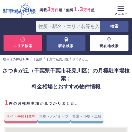
3
1.3
掲載
万件
超 / 無料
万件
超
エリア検索
駅名検索
現在地検索
/
/
/
駐車場の神様TOP
千葉県
千葉市花見川区
さつきが丘
さつきが丘（千葉県千葉市花見川区）の月極駐車場検
索：
料金相場とおすすめ物件情報
1
件の月極駐車場が見つかりました。
サイト手数料無料
大型・ハイルーフ
普通・小型・二輪