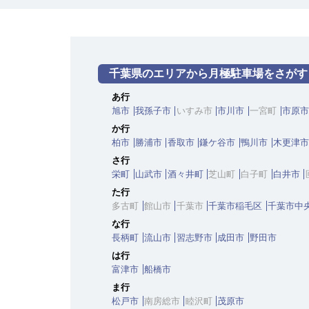
千葉県のエリアから月極駐車場をさがす
あ行
旭市
我孫子市
いすみ市
市川市
一宮町
市原市
か行
柏市
勝浦市
香取市
鎌ケ谷市
鴨川市
木更津市
さ行
栄町
山武市
酒々井町
芝山町
白子町
白井市
た行
多古町
館山市
千葉市
千葉市稲毛区
千葉市中
な行
長柄町
流山市
習志野市
成田市
野田市
は行
富津市
船橋市
ま行
松戸市
南房総市
睦沢町
茂原市