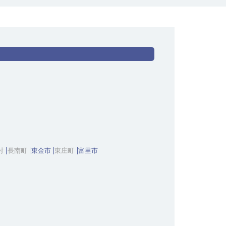
村
長南町
東金市
東庄町
富里市