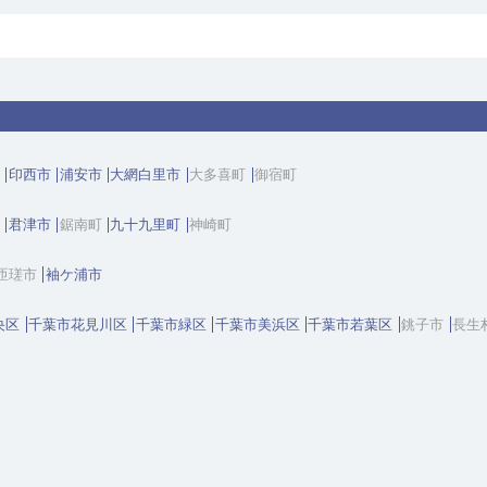
印西市
浦安市
大網白里市
大多喜町
御宿町
君津市
鋸南町
九十九里町
神崎町
匝瑳市
袖ケ浦市
央区
千葉市花見川区
千葉市緑区
千葉市美浜区
千葉市若葉区
銚子市
長生