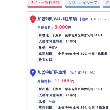
サイト手数料無料
大型・ハイルーフ
普
加曽利町841-1駐車場
1
【物件ID 31000675
8,000
月極賃料
：
円
所在地
千葉県千葉市若葉区加曽利町841-1
入出庫可能時間
24時間
設備
平置き
車両制限
全長 600/ 全幅 300/ 全高 / 総重量
最寄り駅
加曽利町駐車場
2
【物件ID 611193】
11,000
月極賃料
：
円
所在地
千葉県千葉市若葉区加曽利町923-1
入出庫可能時間
24時間
設備
平面
車両制限
全長 500/ 全幅 230/ 全高 -/ 総重量 