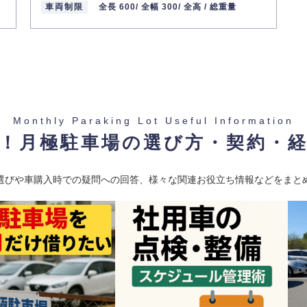
車両制限
全長 600/
全幅 300/
全高 /
総重量
Monthly Paraking Lot Useful Information
！月極駐車場の選び方・契約・
選びや車購入時での疑問への回答、様々な関連お役立ち情報などをまと