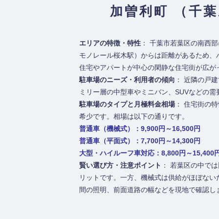
加曽利町 （千
エリアの特徴・特性
： 千葉市若葉区の南西
モノレール桜木駅）からは距離があるため、
住宅やアパートが中心の閑静な住宅街が広が
駐車場のニーズ・利用者の傾向
： 近隣の戸
ミリー層の中型車やミニバン、SUVなどの需
駐車場のタイプと月極料金相場
： 住宅街の
希少です。相場は以下の通りです。
普通車（機械式）：9,900円～16,500円
普通車（平面式）：7,700円～14,300円
大型・ハイルーフ車対応：8,800円～15,400
賢い選び方・注意ポイント
： 若葉区の中で
リットです。一方、機械式は供給がほぼない
間の照明、前面道路の幅などを現地で確認し