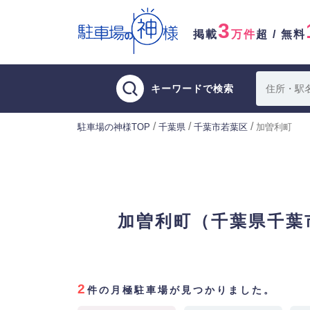
3
掲載
万件
超 / 無料
キーワードで検索
/
/
/
駐車場の神様TOP
千葉県
千葉市若葉区
加曽利町
加曽利町（千葉県千葉
2
件の月極駐車場が見つかりました。