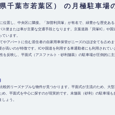
葉県千葉市若葉区） の月極駐車場
部に位置し、中央区に隣接。「加曽利貝塚」が有名で、緑豊かな歴史ある
バス便または車が主要な交通手段となります。京葉道路「貝塚IC」や国
っています。
建てやアパートに住む居住者の自家用車保管がニーズのほぼ全てを占め
要が高いのが特徴です。ICや国道を利用する車通勤者にも利用されてい
特性を反映し、平面式（アスファルト・砂利舗装）の駐車場が圧倒的に
円
は比較的リーズナブルな物件が見つかります。平面式が主流のため、大
ため、平面式を中心に探すのが現実的です。未舗装（砂利）の駐車場も
ましょう。