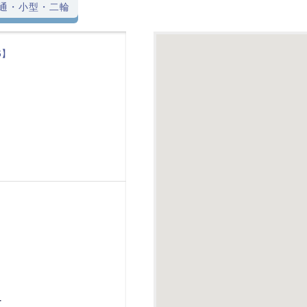
通・小型・二輪
6】
-