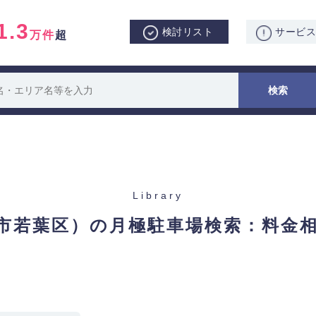
1.3
検討リスト
サービ
万件
超
Library
市若葉区）の月極駐車場検索：
料金