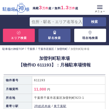
3
1.3
掲載
万件
超 / 無料
万件
超
エリア検索
駅名検索
現在地検索
/
/
/
/
駐車場の神様TOP
千葉県
千葉市若葉区
加曽利町
加曽利町駐車場
加曽利町駐車場
【物件ID 611193】：月極駐車場情報
物件番号
611193
11,000
月極賃料
円
所在地
千葉県千葉市若葉区加曽利町923-1
最寄り駅
JR総武本線
/
東千葉駅