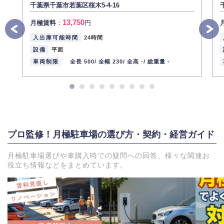
千葉県千葉市若葉区桜木5-4-16
13,750
月極賃料
：
円
入出庫可能時間
24時間
設備
平面
車両制限
全長 500/
全幅 230/
全高 -/
総重量 -
プロ監修！月極駐車場の選び方・契約・経営ガイド
月極駐車場選びや車購入時での疑問への回答、様々な関連お
役立ち情報などをまとめています。