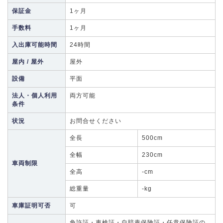
保証金
1ヶ月
手数料
1ヶ月
入出庫可能時間
24時間
屋内 / 屋外
屋外
設備
平面
法人・個人利用
両方可能
条件
状況
お問合せください
全長
500cm
全幅
230cm
車両制限
全高
-cm
総重量
-kg
車庫証明可否
可
免許証・車検証・自賠責保険証・任意保険証の