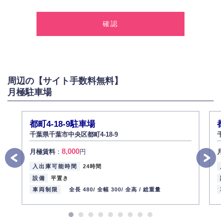
1.個人情報の取得
弊社は、お客様に対して偽りや不正な方法を取ることなく、適正に個人情
報を取得いたします。
2.個人情報の利用
弊社は個人情報を以下の目的にのみ利用いたします。
以下に定めない目的で個人情報を利用する場合、あらかじめご本人の同意
を得た上で行ないます。
周辺の【サイト手数料無料】
お問い合わせに対する回答、資料等の送付
月極駐車場
採用に関する回答、情報の提供
３.個人情報の安全管理
弊社は取り扱う個人情報の外部への漏洩を防止し、その利用目的に応じて
都町4-18-9駐車場
適切かつ安全に管理します。
千葉県千葉市中央区都町4-18-9
4.個人情報の第三者提供
8,000
月極賃料
：
円
法的義務など正当な理由に基づく要請があった場合を除き、お客様の個人
情報をご本人の同意なく第三者に提供いたしません。
入出庫可能時間
24時間
5.個人情報の開示・訂正・削除
設備
平置き
お客様ご本人から自己の個人情報開示の請求があった場合、すみやかに開
車両制限
全長 480/
全幅 300/
全高 /
総重量
示いたします（ご本人であることが確認できない場合は開示いたしませ
ん）。
また、個人情報の内容に誤りがあり、ご本人から訂正・追加・削除の請求