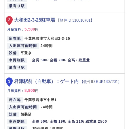
最寄り駅
2
大和田2-3-25駐車場
【物件ID 310010781】
5,500
月極賃料
：
円
所在地
千葉県君津市大和田2-3-25
入出庫可能時間
24時間
設備
平置き
車両制限
全長 500/ 全幅 200/ 全高 / 総重量
最寄り駅
3
君津駅前（自動車）：ゲート内
【物件ID BUK1307201】
8,800
月極賃料
：
円
所在地
千葉県君津市中野1
入出庫可能時間
24時間
設備
舗装済
車両制限
全長 500/ 全幅 190/ 全高 210/ 総重量 2500
最寄り駅
JR内房線 / 君津駅