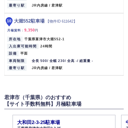
最寄り駅
JR内房線 / 君津駅
10
大堀552駐車場
【物件ID 611642】
9,350
月極賃料
：
円
所在地
千葉県富津市大堀552-1
入出庫可能時間
24時間
設備
平面
車両制限
全長 500/ 全幅 230/ 全高 -/ 総重量 -
最寄り駅
JR内房線 / 君津駅
君津市（千葉県）のおすすめ
【サイト手数料無料】月極駐車場
大和田2-3-25駐車場