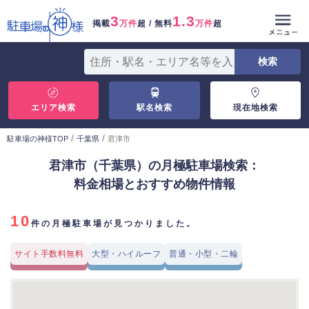
3
1.3
掲載
万件
超 / 無料
万件
超
エリア検索
駅名検索
現在地検索
/
/
駐車場の神様TOP
千葉県
君津市
君津市（千葉県）の月極駐車場検索：
料金相場とおすすめ物件情報
10
件の月極駐車場が見つかりました。
サイト手数料無料
大型・ハイルーフ
普通・小型・二輪