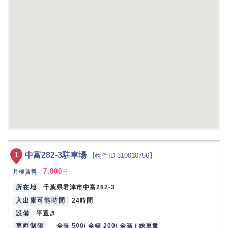
1
中富282-3駐車場
【物件ID 310010756】
7,000
月極賃料
：
円
所在地
千葉県君津市中富282-3
入出庫可能時間
24時間
設備
平置き
車両制限
全長 500/ 全幅 200/ 全高 / 総重量