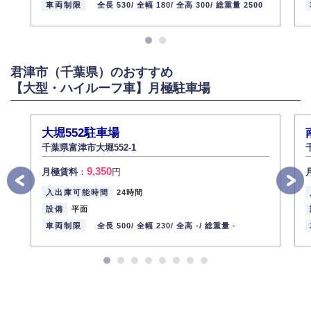
車両制限
全長 530/
全幅 180/
全高 300/
総重量 2500
君津市（千葉県）のおすすめ
【大型・ハイルーフ車】月極駐車場
大堀552駐車場
千葉県富津市大堀552-1
9,350
月極賃料
：
円
入出庫可能時間
24時間
設備
平面
車両制限
全長 500/
全幅 230/
全高 -/
総重量 -