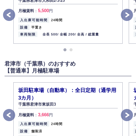
千葉県君津市大和田2-3-25
5,500
月極賃料
：
円
入出庫可能時間
24時間
設備
平置き
車両制限
全長 500/
全幅 200/
全高 /
総重量
君津市（千葉県）のおすすめ
【普通車】月極駐車場
坂田駐車場（自動車）：全日定期（通学用
3カ月）
千葉県君津市東坂田3
3,666
月極賃料
：
円
入出庫可能時間
24時間
設備
舗装済