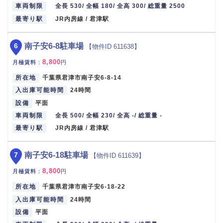
車両制限
全長 530/ 全幅 180/ 全高 300/ 総重量 2500
最寄り駅
JR内房線 / 君津駅
6
南子安6-8駐車場
【物件ID 611638】
8,800
月極賃料
：
円
所在地
千葉県君津市南子安6-8-14
入出庫可能時間
24時間
設備
平面
車両制限
全長 500/ 全幅 230/ 全高 -/ 総重量 -
最寄り駅
JR内房線 / 君津駅
7
南子安6-18駐車場
【物件ID 611639】
8,800
月極賃料
：
円
所在地
千葉県君津市南子安6-18-22
入出庫可能時間
24時間
設備
平面