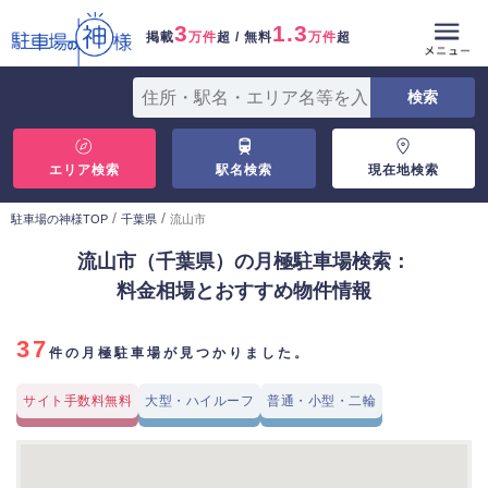
3
1.3
掲載
万件
超 / 無料
万件
超
エリア検索
駅名検索
現在地検索
/
/
駐車場の神様TOP
千葉県
流山市
流山市（千葉県）の月極駐車場検索：
料金相場とおすすめ物件情報
37
件の月極駐車場が見つかりました。
サイト手数料無料
大型・ハイルーフ
普通・小型・二輪