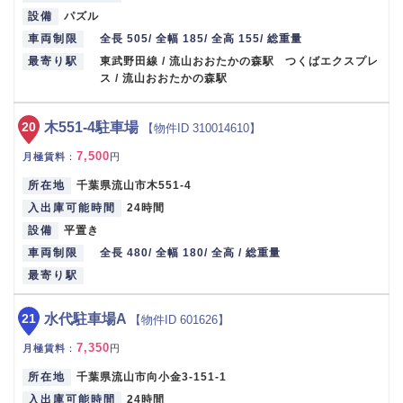
設備
パズル
車両制限
全長 505/ 全幅 185/ 全高 155/ 総重量
最寄り駅
東武野田線 / 流山おおたかの森駅 つくばエクスプレ
ス / 流山おおたかの森駅
20
木551-4駐車場
【物件ID 310014610】
7,500
月極賃料
：
円
所在地
千葉県流山市木551-4
入出庫可能時間
24時間
設備
平置き
車両制限
全長 480/ 全幅 180/ 全高 / 総重量
最寄り駅
21
水代駐車場A
【物件ID 601626】
7,350
月極賃料
：
円
所在地
千葉県流山市向小金3-151-1
入出庫可能時間
24時間