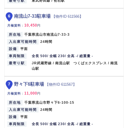
最寄り駅
東武野田線 / 初石駅
6
南流山7-33駐車場
【物件ID 611566】
10,450
月極賃料
：
円
所在地
千葉県流山市南流山7-33-3
入出庫可能時間
24時間
設備
平面
車両制限
全長 500/ 全幅 230/ 全高 -/ 総重量 -
最寄り駅
JR武蔵野線 / 南流山駅 つくばエクスプレス / 南流
山駅
7
野々下6駐車場
【物件ID 611567】
11,000
月極賃料
：
円
所在地
千葉県流山市野々下6-100-15
入出庫可能時間
24時間
設備
平面
車両制限
全長 500/ 全幅 230/ 全高 -/ 総重量 -