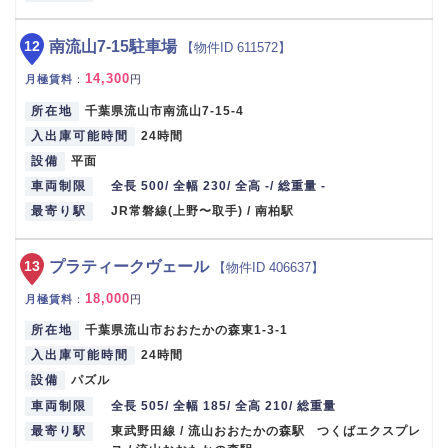
12
南流山7-15駐車場
【物件ID 611572】
14,300
月極賃料
：
円
所在地
千葉県流山市南流山7-15-4
入出庫可能時間
24時間
設備
平面
車両制限
全長 500/ 全幅 230/ 全高 -/ 総重量 -
最寄り駅
JR常磐線(上野〜取手) / 南柏駅
13
プラティークヴェール
【物件ID 406637】
18,000
月極賃料
：
円
所在地
千葉県流山市おおたかの森東1-3-1
入出庫可能時間
24時間
設備
パズル
車両制限
全長 505/ 全幅 185/ 全高 210/ 総重量
最寄り駅
東武野田線 / 流山おおたかの森駅 つくばエクスプレ