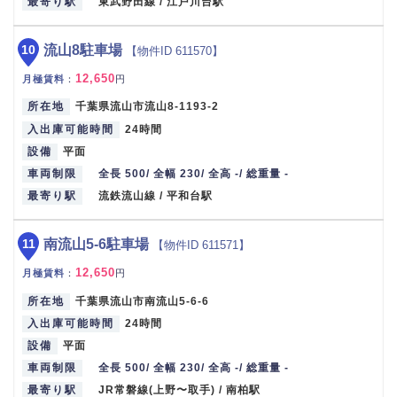
最寄り駅
東武野田線 / 江戸川台駅
10
流山8駐車場
【物件ID 611570】
12,650
月極賃料
：
円
所在地
千葉県流山市流山8-1193-2
入出庫可能時間
24時間
設備
平面
車両制限
全長 500/ 全幅 230/ 全高 -/ 総重量 -
最寄り駅
流鉄流山線 / 平和台駅
11
南流山5-6駐車場
【物件ID 611571】
12,650
月極賃料
：
円
所在地
千葉県流山市南流山5-6-6
入出庫可能時間
24時間
設備
平面
車両制限
全長 500/ 全幅 230/ 全高 -/ 総重量 -
最寄り駅
JR常磐線(上野〜取手) / 南柏駅