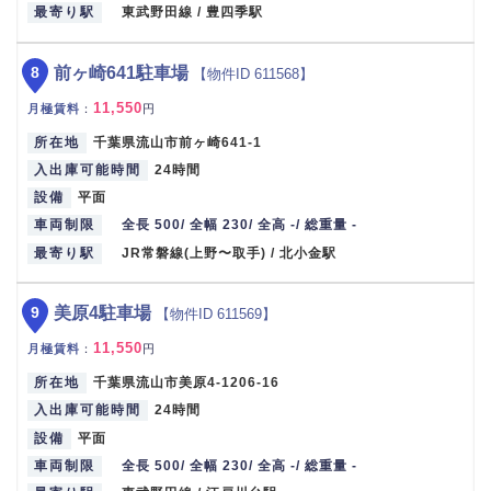
最寄り駅
東武野田線 / 豊四季駅
8
前ヶ崎641駐車場
【物件ID 611568】
11,550
月極賃料
：
円
所在地
千葉県流山市前ヶ崎641-1
入出庫可能時間
24時間
設備
平面
車両制限
全長 500/ 全幅 230/ 全高 -/ 総重量 -
最寄り駅
JR常磐線(上野〜取手) / 北小金駅
9
美原4駐車場
【物件ID 611569】
11,550
月極賃料
：
円
所在地
千葉県流山市美原4-1206-16
入出庫可能時間
24時間
設備
平面
車両制限
全長 500/ 全幅 230/ 全高 -/ 総重量 -