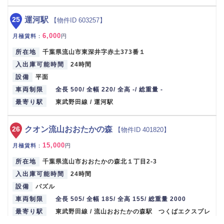
25
運河駅
【物件ID 603257】
6,000
月極賃料
：
円
所在地
千葉県流山市東深井字赤土373番１
入出庫可能時間
24時間
設備
平面
車両制限
全長 500/ 全幅 220/ 全高 -/ 総重量 -
最寄り駅
東武野田線 / 運河駅
26
クオン流山おおたかの森
【物件ID 401820】
15,000
月極賃料
：
円
所在地
千葉県流山市おおたかの森北１丁目2-3
入出庫可能時間
24時間
設備
パズル
車両制限
全長 505/ 全幅 185/ 全高 155/ 総重量 2000
最寄り駅
東武野田線 / 流山おおたかの森駅 つくばエクスプレ
ス / 流山おおたかの森駅