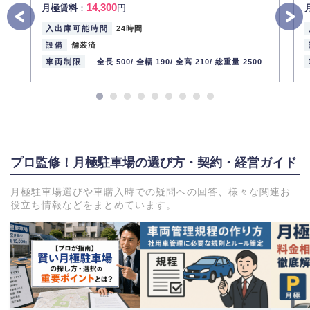
14,300
月極賃料
：
円
入出庫可能時間
24時間
設備
舗装済
車両制限
全長 500/
全幅 190/
全高 210/
総重量 2500
プロ監修！月極駐車場の選び方・契約・経営ガイド
月極駐車場選びや車購入時での疑問への回答、様々な関連お
役立ち情報などをまとめています。