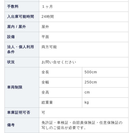
手数料
１ヶ月
入出庫可能時間
24時間
屋内 / 屋外
屋外
設備
平面
法人・個人利用
両方可能
条件
状況
お問い合せください
全長
500cm
全幅
250cm
車両制限
全高
cm
総重量
kg
車庫証明可否
可
免許証・車検証・自賠責保険証・任意保険証の
備考
写しのご提出が必要です。