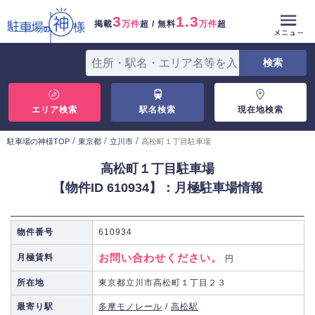
3
1.3
掲載
万件
超 / 無料
万件
超
エリア検索
駅名検索
現在地検索
/
/
/
駐車場の神様TOP
東京都
立川市
高松町１丁目駐車場
高松町１丁目駐車場
【物件ID 610934】：月極駐車場情報
物件番号
610934
お問い合わせください。
月極賃料
円
所在地
東京都立川市高松町１丁目２３
最寄り駅
多摩モノレール
/
高松駅