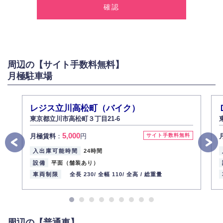
報を取得いたします。
2.個人情報の利用
弊社は個人情報を以下の目的にのみ利用いたします。
以下に定めない目的で個人情報を利用する場合、あらかじめご本人の同意
を得た上で行ないます。
周辺の【サイト手数料無料】
お問い合わせに対する回答、資料等の送付
月極駐車場
採用に関する回答、情報の提供
３.個人情報の安全管理
弊社は取り扱う個人情報の外部への漏洩を防止し、その利用目的に応じて
レジス立川高松町（バイク）
適切かつ安全に管理します。
東京都立川市高松町３丁目21-6
4.個人情報の第三者提供
5,000
月極賃料
：
円
サイト手数料無料
法的義務など正当な理由に基づく要請があった場合を除き、お客様の個人
情報をご本人の同意なく第三者に提供いたしません。
入出庫可能時間
24時間
5.個人情報の開示・訂正・削除
設備
平面（舗装あり）
お客様ご本人から自己の個人情報開示の請求があった場合、すみやかに開
車両制限
全長 230/
全幅 110/
全高 /
総重量
示いたします（ご本人であることが確認できない場合は開示いたしませ
ん）。
また、個人情報の内容に誤りがあり、ご本人から訂正・追加・削除の請求
がある場合は適切に対応いたします。
周辺の【普通車】
6.個人情報管理の社内教育