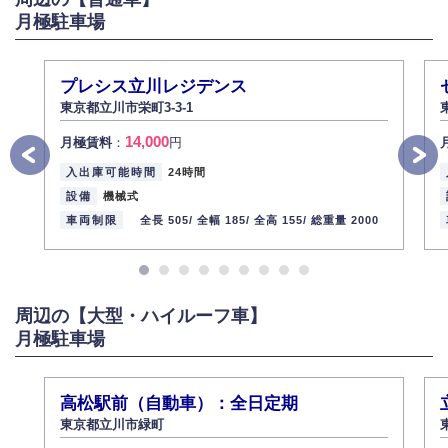
月極駐車場
弊社社員全員が、個人情報の取り扱いについての重要性を理解し、より適
切に管理するよう社内教育を実施してまいります。
株式会社ミコト
プレシス立川レジデンス
2013年12月1日
代表取締役社長 野口 幸男
東京都立川市栄町3-3-1
14,000
月極賃料
：
円
入出庫可能時間
24時間
設備
機械式
車両制限
全長 505/
全幅 185/
全高 155/
総重量 2000
周辺の【大型・ハイルーフ車】
月極駐車場
高松駅前（自動車）：全日定期
東京都立川市緑町