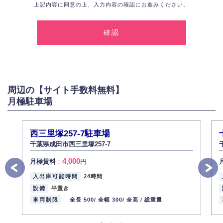
上記内容に同意の上、入力内容の確認にお進みください。
1.個人情報の取得
弊社は、お客様に対して偽りや不正な方法を取ることなく、適正に個人情
報を取得いたします。
2.個人情報の利用
弊社は個人情報を以下の目的にのみ利用いたします。
以下に定めない目的で個人情報を利用する場合、あらかじめご本人の同意
を得た上で行ないます。
周辺の【サイト手数料無料】
お問い合わせに対する回答、資料等の送付
月極駐車場
採用に関する回答、情報の提供
３.個人情報の安全管理
弊社は取り扱う個人情報の外部への漏洩を防止し、その利用目的に応じて
西三里塚257-7駐車場
適切かつ安全に管理します。
千葉県成田市西三里塚257-7
4.個人情報の第三者提供
4,000
月極賃料
：
円
法的義務など正当な理由に基づく要請があった場合を除き、お客様の個人
情報をご本人の同意なく第三者に提供いたしません。
入出庫可能時間
24時間
5.個人情報の開示・訂正・削除
設備
平置き
お客様ご本人から自己の個人情報開示の請求があった場合、すみやかに開
車両制限
全長 500/
全幅 300/
全高 /
総重量
示いたします（ご本人であることが確認できない場合は開示いたしませ
ん）。