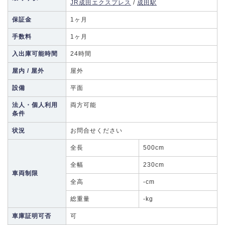
JR成田エクスプレス
/
成田駅
保証金
1ヶ月
手数料
1ヶ月
入出庫可能時間
24時間
屋内 / 屋外
屋外
設備
平面
法人・個人利用
両方可能
条件
状況
お問合せください
全長
500cm
全幅
230cm
車両制限
全高
-cm
総重量
-kg
車庫証明可否
可