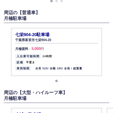
また、個人情報の内容に誤りがあり、ご本人から訂正・追加・削除の請求
がある場合は適切に対応いたします。
周辺の【普通車】
6.個人情報管理の社内教育
月極駐車場
弊社社員全員が、個人情報の取り扱いについての重要性を理解し、より適
切に管理するよう社内教育を実施してまいります。
株式会社ミコト
七栄904-20駐車場
2013年12月1日
代表取締役社長 野口 幸男
千葉県富里市七栄904-20
5,000
月極賃料
：
円
入出庫可能時間
24時間
設備
平置き
車両制限
全長 520/
全幅 180/
全高 /
総重量
周辺の【大型・ハイルーフ車】
月極駐車場