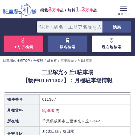
3
1.3
掲載
万件
超 / 無料
万件
超
エリア検索
駅名検索
現在地検索
/
/
/
駐車場の神様TOP
千葉県
成田市
三里塚光ヶ丘1駐車場
三里塚光ヶ丘1駐車場
【物件ID 611307】：月極駐車場情報
物件番号
611307
8,800
月極賃料
円
所在地
千葉県成田市三里塚光ヶ丘1-342
JR成田線
/
成田駅
最寄り駅