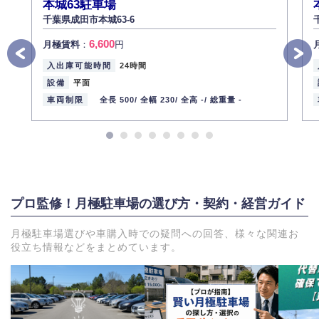
本城63駐車場
千葉県成田市本城63-6
6,600
月極賃料
：
円
入出庫可能時間
24時間
設備
平面
車両制限
全長 500/
全幅 230/
全高 -/
総重量 -
プロ監修！月極駐車場の選び方・契約・経営ガイド
月極駐車場選びや車購入時での疑問への回答、様々な関連お
役立ち情報などをまとめています。