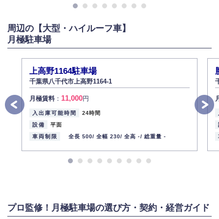
がある場合は適切に対応いたします。
6.個人情報管理の社内教育
周辺の【大型・ハイルーフ車】
弊社社員全員が、個人情報の取り扱いについての重要性を理解し、より適
切に管理するよう社内教育を実施してまいります。
月極駐車場
株式会社ミコト
2013年12月1日
代表取締役社長 野口 幸男
上高野1164駐車場
千葉県八千代市上高野1164-1
11,000
月極賃料
：
円
入出庫可能時間
24時間
設備
平面
車両制限
全長 500/
全幅 230/
全高 -/
総重量 -
プロ監修！月極駐車場の選び方・契約・経営ガイド