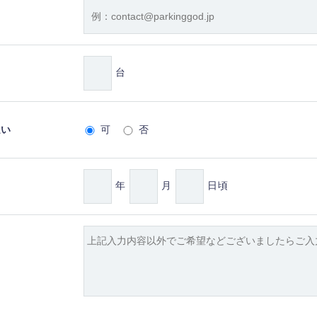
台
払い
可
否
年
月
日頃