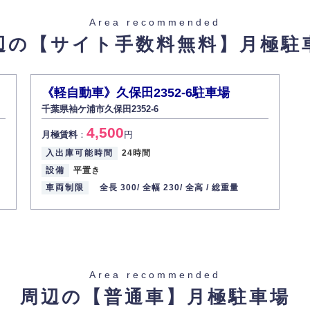
た場合を除き、お客様の個人情報をご本人の同意なく第三者に提供いたしま
Area recommended
辺の【サイト手数料無料】
月極駐
があった場合、すみやかに開示いたします（ご本人であることが確認できな
から訂正・追加・削除の請求がある場合は適切に対応いたします。
《軽自動車》久保田2352-6駐車場
千葉県袖ケ浦市久保田2352-6
ての重要性を理解し、より適切に管理するよう社内教育を実施してまいりま
4,500
月極賃料
：
円
入出庫可能時間
24時間
設備
平置き
車両制限
全長 300/
全幅 230/
全高 /
総重量
Area recommended
周辺の【普通車】
月極駐車場