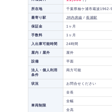
所在地
千葉県袖ケ浦市蔵波1962-
最寄り駅
JR内房線
/
長浦駅
保証金
1ヶ月
手数料
1ヶ月
入出庫可能時間
24時間
屋内 / 屋外
屋外
設備
平面
法人・個人利用
両方可能
条件
状況
お問合せください
全長
全幅
車両制限
全高