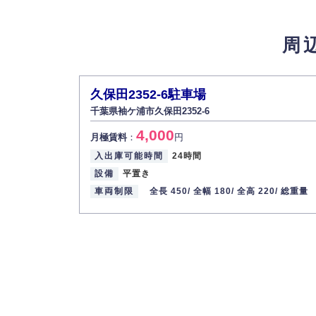
4.個人情報の第三者提供
法的義務など正当な理由に基づく要請があっ
周
5.個人情報の開示・訂正・削除
お客様ご本人から自己の個人情報開示の請求
また、個人情報の内容に誤りがあり、ご本人
久保田2352-6駐車場
6.個人情報管理の社内教育
千葉県袖ケ浦市久保田2352-6
弊社社員全員が、個人情報の取り扱いについ
4,000
株式会社ミコト
月極賃料
：
円
入出庫可能時間
24時間
代表取締役社長 野口 幸男
設備
平置き
車両制限
全長 450/
全幅 180/
全高 220/
総重量