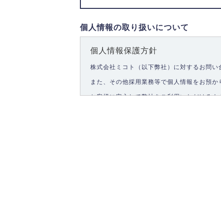
個人情報の取り扱いについて
個人情報保護方針
株式会社ミコト（以下弊社）に対するお問い
また、その他採用業務等で個人情報をお預か
お客様に安心して弊社をご利用いただけるよ
1.個人情報の取得
弊社は、お客様に対して偽りや不正な方法を
2.個人情報の利用
弊社は個人情報を以下の目的にのみ利用いた
以下に定めない目的で個人情報を利用する場
お問い合わせに対する回答、資料等の送付
採用に関する回答、情報の提供
３.個人情報の安全管理
弊社は取り扱う個人情報の外部への漏洩を防