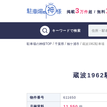
3
掲載
万件
超 / 無料
キーワードで検索
/
/
/
駐車場の神様TOP
千葉県
袖ケ浦市
蔵波1962駐車場
蔵波196
物件番号
611650
11,550
月極賃料
円