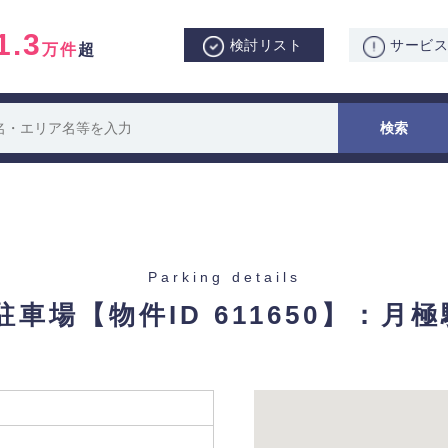
1.3
検討リスト
サービ
万件
超
Parking details
2駐車場
【物件ID 611650】：月