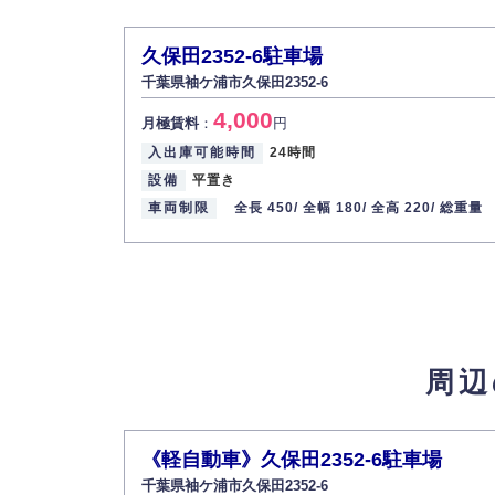
久保田2352-6駐車場
千葉県袖ケ浦市久保田2352-6
4,000
月極賃料
：
円
入出庫可能時間
24時間
設備
平置き
車両制限
全長 450/
全幅 180/
全高 220/
総重量
周辺
《軽自動車》久保田2352-6駐車場
千葉県袖ケ浦市久保田2352-6